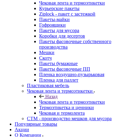
Чековая лента и термоэтикетки
Курьерские пакеты
Ziplock - пакет с застежкой
Пакеты-майки
Гофроящики
Пакеты для мусора
Коробки для десертов
Пакеты фасовочные собственного
производства
Мешки
Скотч
Пакеты бумажные
Пакеты фасовочные ПП
Пленка воздушно-пузырьковая
Пленка для паллет
Пластиковая мебель
Чековая лента и термоэтикетки
Назад
Чековая лента и термоэтикетки
Термоэтикетка и ценники
Чековая и термолента
СТМ - производство мешков для мусора
Популярные товары
Акции
О Компании