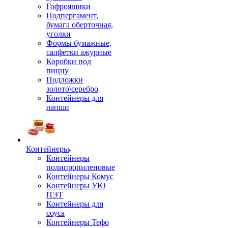
Гофроящики
Подпергамент,
бумага оберточная,
уголки
Формы бумажные,
салфетки ажурные
Коробки под
пиццу
Подложки
золото\серебро
Контейнеры для
лапши
Контейнеры
Контейнеры
полипропиленовые
Контейнеры Комус
Контейнеры УЮ
ПЭТ
Контейнеры для
соуса
Контейнеры Тефо