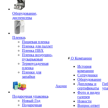
Оборудование,
диспенсеры
Пленки
Пищевая пленка
Пленка для паллет
Пленка ПВХ
Пленка воздушно-
О Компании
пузырьковая
Термоусадочная
История
пленка
компании
Пленки для
Сотрудники
запайки
Оборудование
Дипломы и
Гиб
Акции
сертификаты
упа
Фото и видео
Подарочная упаковка
галерея
Новый Год
Новости
Подарочная
Вопрос-ответ