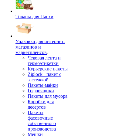
Товары для Пасхи
Упаковка для интернет-
магазинов и
маркетплейсов
Чековая лента и
термоэтикетки
Курьерские пакеты
Ziplock - пакет с
застежкой
Пакеты-майки
Гофроящики
Пакеты для мусора
Коробки для
десертов
Пакеты
фасовочные
собственного
производства
Мешки