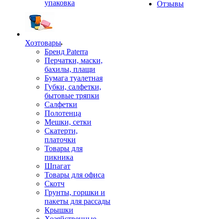
упаковка
Отзывы
Хозтовары
Бренд Paterra
Перчатки, маски,
бахилы, плащи
Бумага туалетная
Губки, салфетки,
бытовые тряпки
Салфетки
Полотенца
Мешки, сетки
Скатерти,
платочки
Товары для
пикника
Шпагат
Товары для офиса
Скотч
Грунты, горшки и
пакеты для рассады
Крышки
Хозяйственные