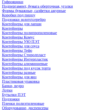
Гофроящики
Подпергамент, бумага оберточная, уголки
Формы бумажные, салфетки ажурные
Коробки под пиццу
Подложки золото\серебро
Контейнеры для лапши
Контейнеры
Контейнеры полипропиленовые
Контейнеры Комус
Контейнеры УЮ ПЭТ
Контейнеры для соуса
Контейнеры Тефо
Контейнеры Стиролпласт
Контейнеры Интерпластик
Контейнеры алюминиевые
Контейнеры под кусок торта
Контейнеры разные
Контейнеры для яиц
Пластиковая упаковка
Банки, ведро
Лотки
Бутылки ПЭТ
Подложки
Пленки полиэтиленовые
Оборудование, диспенсеры