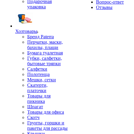
Подарочная
Вопрос-ответ
упаковка
Отзывы
Хозтовары
Бренд Paterra
Перчатки, маски,
бахилы, плащи
Бумага туалетная
Губки, салфетки,
бытовые тряпки
Салфетки
Полотенца
Мешки, сетки
Скатерти,
платочки
Товары для
пикника
Шпагат
Товары для офиса
Скотч
Грунты, горшки и
пакеты для рассады
Крышки