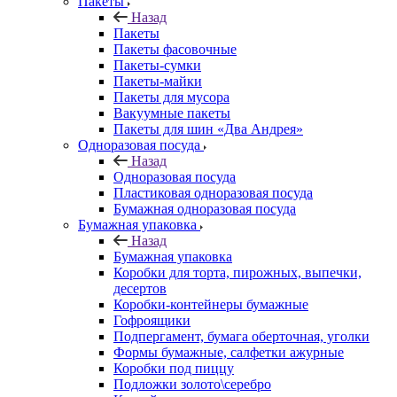
Пакеты
Назад
Пакеты
Пакеты фасовочные
Пакеты-сумки
Пакеты-майки
Пакеты для мусора
Вакуумные пакеты
Пакеты для шин «Два Андрея»
Одноразовая посуда
Назад
Одноразовая посуда
Пластиковая одноразовая посуда
Бумажная одноразовая посуда
Бумажная упаковка
Назад
Бумажная упаковка
Коробки для торта, пирожных, выпечки,
десертов
Коробки-контейнеры бумажные
Гофроящики
Подпергамент, бумага оберточная, уголки
Формы бумажные, салфетки ажурные
Коробки под пиццу
Подложки золото\серебро