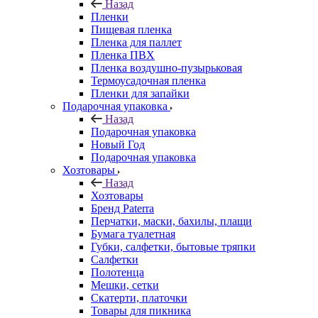
Назад
Пленки
Пищевая пленка
Пленка для паллет
Пленка ПВХ
Пленка воздушно-пузырьковая
Термоусадочная пленка
Пленки для запайки
Подарочная упаковка
Назад
Подарочная упаковка
Новый Год
Подарочная упаковка
Хозтовары
Назад
Хозтовары
Бренд Paterra
Перчатки, маски, бахилы, плащи
Бумага туалетная
Губки, салфетки, бытовые тряпки
Салфетки
Полотенца
Мешки, сетки
Скатерти, платочки
Товары для пикника