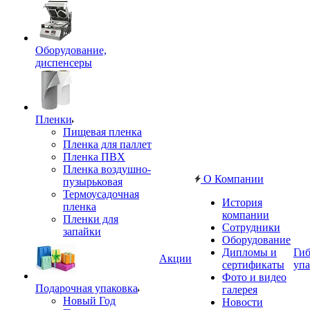
Оборудование,
диспенсеры
Пленки
Пищевая пленка
Пленка для паллет
Пленка ПВХ
Пленка воздушно-
О Компании
пузырьковая
Термоусадочная
История
пленка
компании
Пленки для
Сотрудники
запайки
Оборудование
Дипломы и
Гиб
Акции
сертификаты
упа
Фото и видео
Подарочная упаковка
галерея
Новый Год
Новости