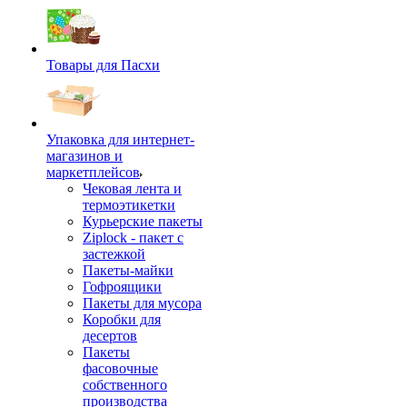
Товары для Пасхи
Упаковка для интернет-
магазинов и
маркетплейсов
Чековая лента и
термоэтикетки
Курьерские пакеты
Ziplock - пакет с
застежкой
Пакеты-майки
Гофроящики
Пакеты для мусора
Коробки для
десертов
Пакеты
фасовочные
собственного
производства