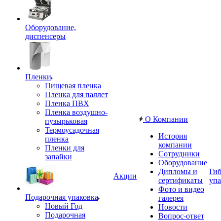
Оборудование,
диспенсеры
Пленки
Пищевая пленка
Пленка для паллет
Пленка ПВХ
Пленка воздушно-
О Компании
пузырьковая
Термоусадочная
История
пленка
компании
Пленки для
Сотрудники
запайки
Оборудование
Дипломы и
Гиб
Акции
сертификаты
упа
Фото и видео
Подарочная упаковка
галерея
Новый Год
Новости
Подарочная
Вопрос-ответ