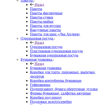
Пакеты
Назад
Пакеты
Пакеты фасовочные
Пакеты-сумки
Пакеты-майки
Пакеты для мусора
Вакуумные пакеты
Пакеты для шин «Два Андрея»
Одноразовая посуда
Назад
Одноразовая посуда
Пластиковая одноразовая посуда
Бумажная одноразовая посуда
Бумажная упаковка
Назад
Бумажная упаковка
Коробки для торта, пирожных, выпечки,
десертов
Коробки-контейнеры бумажные
Гофроящики
Подпергамент, бумага оберточная, уголки
Формы бумажные, салфетки ажурные
Коробки под пиццу
Подложки золото\серебро