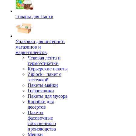
Товары для Пасхи
Упаковка для интернет-
магазинов и
маркетплейсов
Чековая лента и
термоэтикетки
Курьерские пакеты
Ziplock - пакет с
застежкой
Пакеты-майки
Гофроящики
Пакеты для мусора
Коробки для
десертов
Пакеты
фасовочные
собственного
производства
Мешки