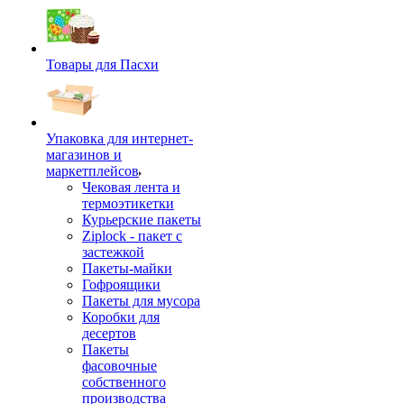
Товары для Пасхи
Упаковка для интернет-
магазинов и
маркетплейсов
Чековая лента и
термоэтикетки
Курьерские пакеты
Ziplock - пакет с
застежкой
Пакеты-майки
Гофроящики
Пакеты для мусора
Коробки для
десертов
Пакеты
фасовочные
собственного
производства