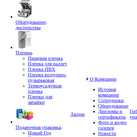
Оборудование,
диспенсеры
Пленки
Пищевая пленка
Пленка для паллет
Пленка ПВХ
Пленка воздушно-
О Компании
пузырьковая
Термоусадочная
История
пленка
компании
Пленки для
Сотрудники
запайки
Оборудование
Дипломы и
Гиб
Акции
сертификаты
упа
Фото и видео
Подарочная упаковка
галерея
Новый Год
Новости