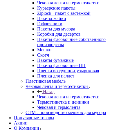
Чековая лента и термоэтикетки
Курьерские пакеты
Ziplock - пакет с застежкой
Пакеты-майки
Гофроящики
Пакеты для мусора
Коробки для десертов
Пакеты фасовочные собственного
производства
Мешки
Скотч
Пакеты бумажные
Пакеты фасовочные ПП
Пленка воздушно-пузырьковая
Пленка для паллет
Пластиковая мебель
Чековая лента и термоэтикетки
Назад
Чековая лента и термоэтикетки
Термоэтикетка и ценники
Чековая и термолента
СТМ - производство мешков для мусора
Популярные товары
Акции
О Компании