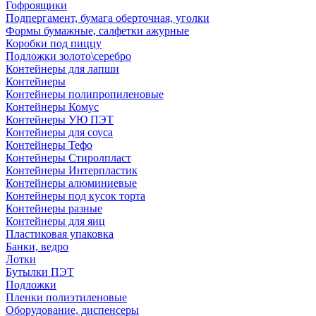
Гофроящики
Подпергамент, бумага оберточная, уголки
Формы бумажные, салфетки ажурные
Коробки под пиццу
Подложки золото\серебро
Контейнеры для лапши
Контейнеры
Контейнеры полипропиленовые
Контейнеры Комус
Контейнеры УЮ ПЭТ
Контейнеры для соуса
Контейнеры Тефо
Контейнеры Стиролпласт
Контейнеры Интерпластик
Контейнеры алюминиевые
Контейнеры под кусок торта
Контейнеры разные
Контейнеры для яиц
Пластиковая упаковка
Банки, ведро
Лотки
Бутылки ПЭТ
Подложки
Пленки полиэтиленовые
Оборудование, диспенсеры