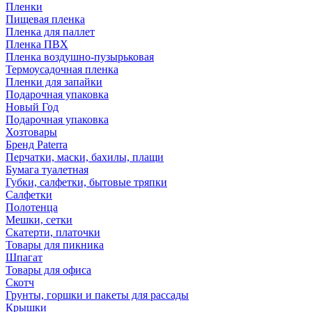
Пленки
Пищевая пленка
Пленка для паллет
Пленка ПВХ
Пленка воздушно-пузырьковая
Термоусадочная пленка
Пленки для запайки
Подарочная упаковка
Новый Год
Подарочная упаковка
Хозтовары
Бренд Paterra
Перчатки, маски, бахилы, плащи
Бумага туалетная
Губки, салфетки, бытовые тряпки
Салфетки
Полотенца
Мешки, сетки
Скатерти, платочки
Товары для пикника
Шпагат
Товары для офиса
Скотч
Грунты, горшки и пакеты для рассады
Крышки