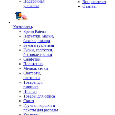
Подарочная
Вопрос-ответ
упаковка
Отзывы
Хозтовары
Бренд Paterra
Перчатки, маски,
бахилы, плащи
Бумага туалетная
Губки, салфетки,
бытовые тряпки
Салфетки
Полотенца
Мешки, сетки
Скатерти,
платочки
Товары для
пикника
Шпагат
Товары для офиса
Скотч
Грунты, горшки и
пакеты для рассады
Крышки