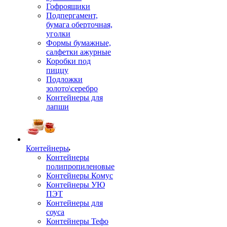
Гофроящики
Подпергамент,
бумага оберточная,
уголки
Формы бумажные,
салфетки ажурные
Коробки под
пиццу
Подложки
золото\серебро
Контейнеры для
лапши
Контейнеры
Контейнеры
полипропиленовые
Контейнеры Комус
Контейнеры УЮ
ПЭТ
Контейнеры для
соуса
Контейнеры Тефо