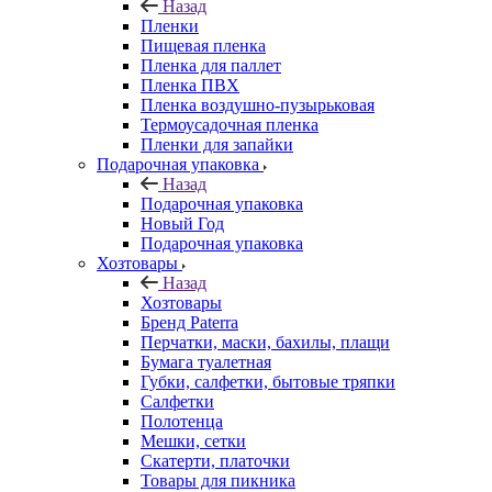
Назад
Пленки
Пищевая пленка
Пленка для паллет
Пленка ПВХ
Пленка воздушно-пузырьковая
Термоусадочная пленка
Пленки для запайки
Подарочная упаковка
Назад
Подарочная упаковка
Новый Год
Подарочная упаковка
Хозтовары
Назад
Хозтовары
Бренд Paterra
Перчатки, маски, бахилы, плащи
Бумага туалетная
Губки, салфетки, бытовые тряпки
Салфетки
Полотенца
Мешки, сетки
Скатерти, платочки
Товары для пикника