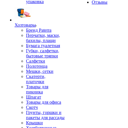
упаковка
Отзывы
Хозтовары
Бренд Paterra
Перчатки, маски,
бахилы, плащи
Бумага туалетная
Губки, салфетки,
бытовые тряпки
Салфетки
Полотенца
Мешки, сетки
Скатерти,
платочки
Товары для
пикника
Шпагат
Товары для офиса
Скотч
Грунты, горшки и
пакеты для рассады
Крышки
Хозяйственные