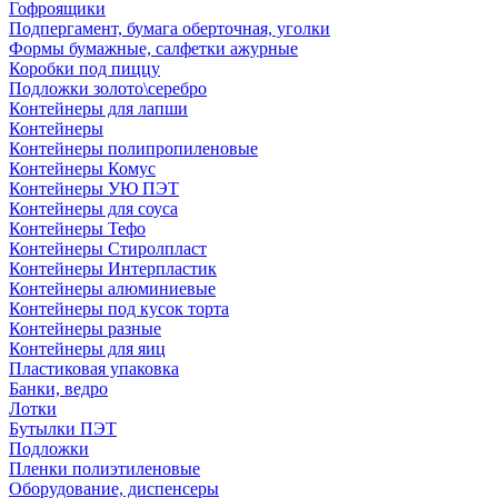
Гофроящики
Подпергамент, бумага оберточная, уголки
Формы бумажные, салфетки ажурные
Коробки под пиццу
Подложки золото\серебро
Контейнеры для лапши
Контейнеры
Контейнеры полипропиленовые
Контейнеры Комус
Контейнеры УЮ ПЭТ
Контейнеры для соуса
Контейнеры Тефо
Контейнеры Стиролпласт
Контейнеры Интерпластик
Контейнеры алюминиевые
Контейнеры под кусок торта
Контейнеры разные
Контейнеры для яиц
Пластиковая упаковка
Банки, ведро
Лотки
Бутылки ПЭТ
Подложки
Пленки полиэтиленовые
Оборудование, диспенсеры