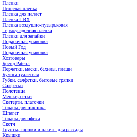
Пленки
Пищевая пленка
Пленка для паллет
Пленка ПВХ
Пленка воздушно-пузырьковая
Термоусадочная пленка
Пленки для запайки
Подарочная упаковка
Новый Год
Подарочная упаковка
Хозтовары
Бренд Paterra
Перчатки, маски, бахилы, плащи
Бумага туалетная
Губки, салфетки, бытовые тряпки
Салфетки
Полотенца
Мешки, сетки
Скатерти, платочки
Товары для пикника
Шпагат
Товары для офиса
Скотч
Грунты, горшки и пакеты для рассады
Крышки