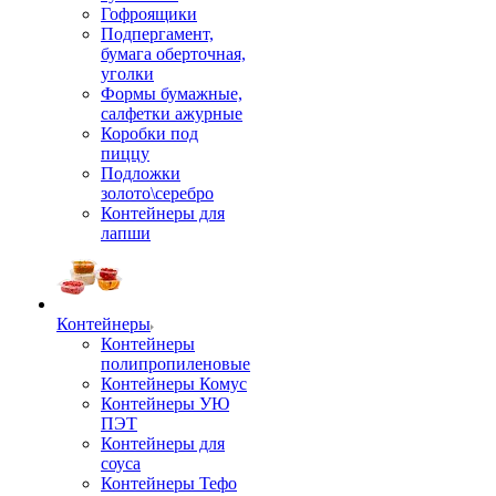
Гофроящики
Подпергамент,
бумага оберточная,
уголки
Формы бумажные,
салфетки ажурные
Коробки под
пиццу
Подложки
золото\серебро
Контейнеры для
лапши
Контейнеры
Контейнеры
полипропиленовые
Контейнеры Комус
Контейнеры УЮ
ПЭТ
Контейнеры для
соуса
Контейнеры Тефо