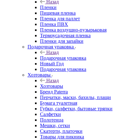
Назад
Пленки
Пищевая пленка
Пленка для паллет
Пленка ПВХ
Пленка воздушно-пузырьковая
Термоусадочная пленка
Пленки для запайки
Подарочная упаковка
Назад
Подарочная упаковка
Новый Год
Подарочная упаковка
Хозтовары
Назад
Хозтовары
Бренд Paterra
Перчатки, маски, бахилы, плащи
Бумага туалетная
Губки, салфетки, бытовые тряпки
Салфетки
Полотенца
Мешки, сетки
Скатерти, платочки
Товары для пикника