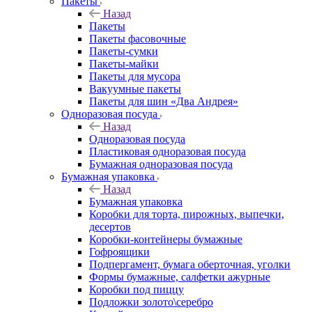
Пакеты
Назад
Пакеты
Пакеты фасовочные
Пакеты-сумки
Пакеты-майки
Пакеты для мусора
Вакуумные пакеты
Пакеты для шин «Два Андрея»
Одноразовая посуда
Назад
Одноразовая посуда
Пластиковая одноразовая посуда
Бумажная одноразовая посуда
Бумажная упаковка
Назад
Бумажная упаковка
Коробки для торта, пирожных, выпечки,
десертов
Коробки-контейнеры бумажные
Гофроящики
Подпергамент, бумага оберточная, уголки
Формы бумажные, салфетки ажурные
Коробки под пиццу
Подложки золото\серебро