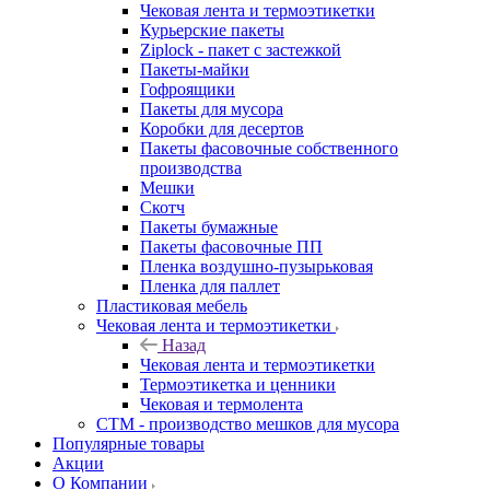
Чековая лента и термоэтикетки
Курьерские пакеты
Ziplock - пакет с застежкой
Пакеты-майки
Гофроящики
Пакеты для мусора
Коробки для десертов
Пакеты фасовочные собственного
производства
Мешки
Скотч
Пакеты бумажные
Пакеты фасовочные ПП
Пленка воздушно-пузырьковая
Пленка для паллет
Пластиковая мебель
Чековая лента и термоэтикетки
Назад
Чековая лента и термоэтикетки
Термоэтикетка и ценники
Чековая и термолента
СТМ - производство мешков для мусора
Популярные товары
Акции
О Компании