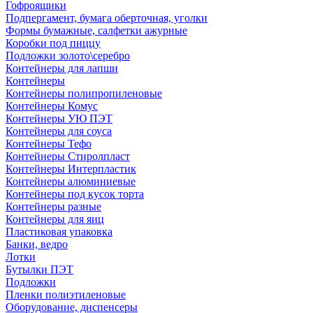
Гофроящики
Подпергамент, бумага оберточная, уголки
Формы бумажные, салфетки ажурные
Коробки под пиццу
Подложки золото\серебро
Контейнеры для лапши
Контейнеры
Контейнеры полипропиленовые
Контейнеры Комус
Контейнеры УЮ ПЭТ
Контейнеры для соуса
Контейнеры Тефо
Контейнеры Стиролпласт
Контейнеры Интерпластик
Контейнеры алюминиевые
Контейнеры под кусок торта
Контейнеры разные
Контейнеры для яиц
Пластиковая упаковка
Банки, ведро
Лотки
Бутылки ПЭТ
Подложки
Пленки полиэтиленовые
Оборудование, диспенсеры