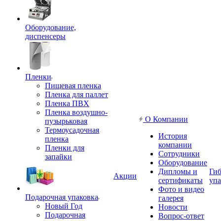
Оборудование,
диспенсеры
Пленки
Пищевая пленка
Пленка для паллет
Пленка ПВХ
Пленка воздушно-
О Компании
пузырьковая
Термоусадочная
История
пленка
компании
Пленки для
Сотрудники
запайки
Оборудование
Дипломы и
Гиб
Акции
сертификаты
упа
Фото и видео
Подарочная упаковка
галерея
Новый Год
Новости
Подарочная
Вопрос-ответ