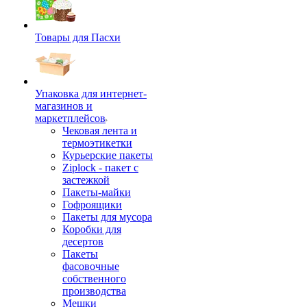
Товары для Пасхи
Упаковка для интернет-
магазинов и
маркетплейсов
Чековая лента и
термоэтикетки
Курьерские пакеты
Ziplock - пакет с
застежкой
Пакеты-майки
Гофроящики
Пакеты для мусора
Коробки для
десертов
Пакеты
фасовочные
собственного
производства
Мешки