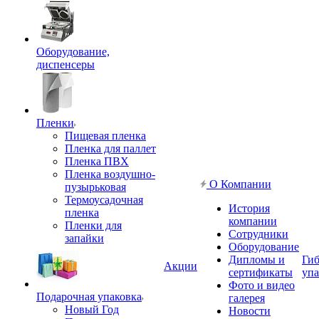
Оборудование,
диспенсеры
Пленки
Пищевая пленка
Пленка для паллет
Пленка ПВХ
Пленка воздушно-
О Компании
пузырьковая
Термоусадочная
История
пленка
компании
Пленки для
Сотрудники
запайки
Оборудование
Дипломы и
Гиб
Акции
сертификаты
упа
Фото и видео
Подарочная упаковка
галерея
Новый Год
Новости