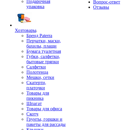
Подарочная
Вопрос-ответ
упаковка
Отзывы
Хозтовары
Бренд Paterra
Перчатки, маски,
бахилы, плащи
Бумага туалетная
Губки, салфетки,
бытовые тряпки
Салфетки
Полотенца
Мешки, сетки
Скатерти,
платочки
Товары для
пикника
Шпагат
Товары для офиса
Скотч
Грунты, горшки и
пакеты для рассады
Крышки