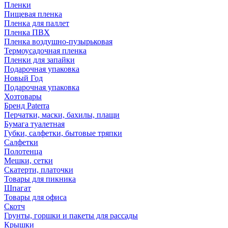
Пленки
Пищевая пленка
Пленка для паллет
Пленка ПВХ
Пленка воздушно-пузырьковая
Термоусадочная пленка
Пленки для запайки
Подарочная упаковка
Новый Год
Подарочная упаковка
Хозтовары
Бренд Paterra
Перчатки, маски, бахилы, плащи
Бумага туалетная
Губки, салфетки, бытовые тряпки
Салфетки
Полотенца
Мешки, сетки
Скатерти, платочки
Товары для пикника
Шпагат
Товары для офиса
Скотч
Грунты, горшки и пакеты для рассады
Крышки