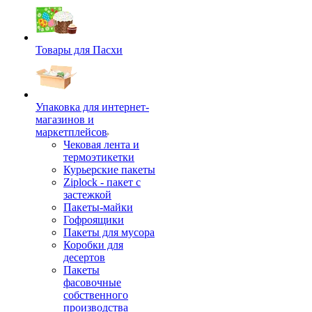
Товары для Пасхи
Упаковка для интернет-
магазинов и
маркетплейсов
Чековая лента и
термоэтикетки
Курьерские пакеты
Ziplock - пакет с
застежкой
Пакеты-майки
Гофроящики
Пакеты для мусора
Коробки для
десертов
Пакеты
фасовочные
собственного
производства