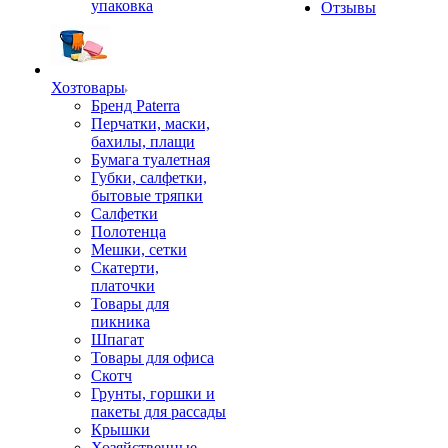
упаковка
Отзывы
Хозтовары
Бренд Paterra
Перчатки, маски,
бахилы, плащи
Бумага туалетная
Губки, салфетки,
бытовые тряпки
Салфетки
Полотенца
Мешки, сетки
Скатерти,
платочки
Товары для
пикника
Шпагат
Товары для офиса
Скотч
Грунты, горшки и
пакеты для рассады
Крышки
Хозяйственные