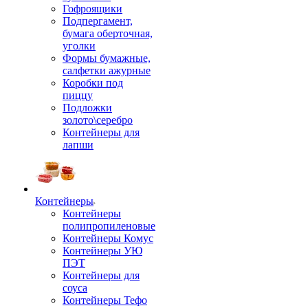
Гофроящики
Подпергамент,
бумага оберточная,
уголки
Формы бумажные,
салфетки ажурные
Коробки под
пиццу
Подложки
золото\серебро
Контейнеры для
лапши
Контейнеры
Контейнеры
полипропиленовые
Контейнеры Комус
Контейнеры УЮ
ПЭТ
Контейнеры для
соуса
Контейнеры Тефо