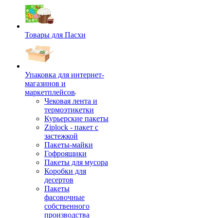
Товары для Пасхи
Упаковка для интернет-
магазинов и
маркетплейсов
Чековая лента и
термоэтикетки
Курьерские пакеты
Ziplock - пакет с
застежкой
Пакеты-майки
Гофроящики
Пакеты для мусора
Коробки для
десертов
Пакеты
фасовочные
собственного
производства