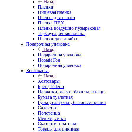
Назад
Пленки
Пищевая пленка
Пленка для паллет
Пленка ПВХ
Пленка воздушно-пузырьковая
Термоусадочная пленка
Пленки для запайки
Подарочная упаковка
Назад
Подарочная упаковка
Новый Год
Подарочная упаковка
Хозтовары
Назад
Хозтовары
Бренд Paterra
Перчатки, маски, бахилы, плащи
Бумага туалетная
Губки, салфетки, бытовые тряпки
Салфетки
Полотенца
Мешки, сетки
Скатерти, платочки
Товары для пикника