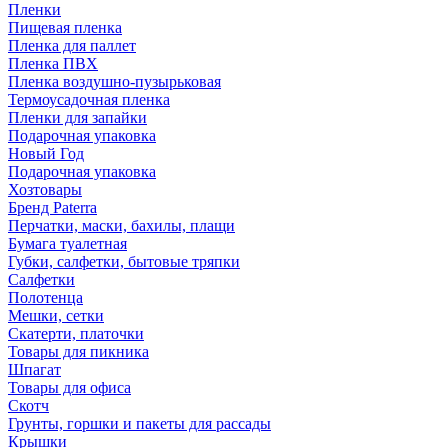
Пленки
Пищевая пленка
Пленка для паллет
Пленка ПВХ
Пленка воздушно-пузырьковая
Термоусадочная пленка
Пленки для запайки
Подарочная упаковка
Новый Год
Подарочная упаковка
Хозтовары
Бренд Paterra
Перчатки, маски, бахилы, плащи
Бумага туалетная
Губки, салфетки, бытовые тряпки
Салфетки
Полотенца
Мешки, сетки
Скатерти, платочки
Товары для пикника
Шпагат
Товары для офиса
Скотч
Грунты, горшки и пакеты для рассады
Крышки