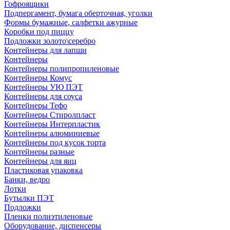
Гофроящики
Подпергамент, бумага оберточная, уголки
Формы бумажные, салфетки ажурные
Коробки под пиццу
Подложки золото\серебро
Контейнеры для лапши
Контейнеры
Контейнеры полипропиленовые
Контейнеры Комус
Контейнеры УЮ ПЭТ
Контейнеры для соуса
Контейнеры Тефо
Контейнеры Стиролпласт
Контейнеры Интерпластик
Контейнеры алюминиевые
Контейнеры под кусок торта
Контейнеры разные
Контейнеры для яиц
Пластиковая упаковка
Банки, ведро
Лотки
Бутылки ПЭТ
Подложки
Пленки полиэтиленовые
Оборудование, диспенсеры