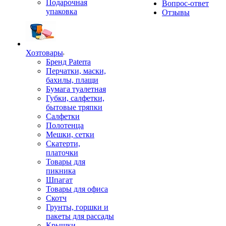
Подарочная
Вопрос-ответ
упаковка
Отзывы
Хозтовары
Бренд Paterra
Перчатки, маски,
бахилы, плащи
Бумага туалетная
Губки, салфетки,
бытовые тряпки
Салфетки
Полотенца
Мешки, сетки
Скатерти,
платочки
Товары для
пикника
Шпагат
Товары для офиса
Скотч
Грунты, горшки и
пакеты для рассады
Крышки