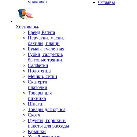
упаковка
Отзывы
Хозтовары
Бренд Paterra
Перчатки, маски,
бахилы, плащи
Бумага туалетная
Губки, салфетки,
бытовые тряпки
Салфетки
Полотенца
Мешки, сетки
Скатерти,
платочки
Товары для
пикника
Шпагат
Товары для офиса
Скотч
Грунты, горшки и
пакеты для рассады
Крышки
Хозяйственные