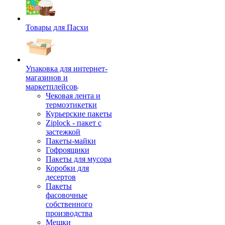
Товары для Пасхи
Упаковка для интернет-
магазинов и
маркетплейсов
Чековая лента и
термоэтикетки
Курьерские пакеты
Ziplock - пакет с
застежкой
Пакеты-майки
Гофроящики
Пакеты для мусора
Коробки для
десертов
Пакеты
фасовочные
собственного
производства
Мешки