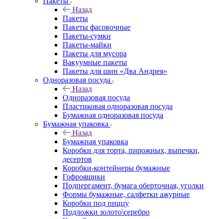
Пакеты
Назад
Пакеты
Пакеты фасовочные
Пакеты-сумки
Пакеты-майки
Пакеты для мусора
Вакуумные пакеты
Пакеты для шин «Два Андрея»
Одноразовая посуда
Назад
Одноразовая посуда
Пластиковая одноразовая посуда
Бумажная одноразовая посуда
Бумажная упаковка
Назад
Бумажная упаковка
Коробки для торта, пирожных, выпечки,
десертов
Коробки-контейнеры бумажные
Гофроящики
Подпергамент, бумага оберточная, уголки
Формы бумажные, салфетки ажурные
Коробки под пиццу
Подложки золото\серебро