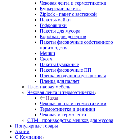
Чековая лента и термоэтикетки
Курьерские пакеты
Ziplock - пакет с застежкой
Пакеты-майки
Гофроящики
Пакеты для мусора
Коробки для десертов
Пакеты фасовочные собственного
производства
Мешки
Скотч
Пакеты бумажные
Пакеты фасовочные ПП
Пленка воздушно-пузырьковая
Пленка для паллет
Пластиковая мебель
Чековая лента и термоэтикетки
Назад
Чековая лента и термоэтикетки
Термоэтикетка и ценники
Чековая и термолента
СТМ - производство мешков для мусора
Популярные товары
Акции
О Компании