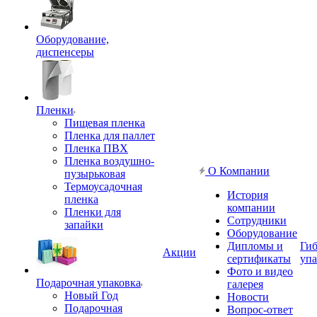
Оборудование,
диспенсеры
Пленки
Пищевая пленка
Пленка для паллет
Пленка ПВХ
Пленка воздушно-
О Компании
пузырьковая
Термоусадочная
История
пленка
компании
Пленки для
Сотрудники
запайки
Оборудование
Дипломы и
Гиб
Акции
сертификаты
упа
Фото и видео
Подарочная упаковка
галерея
Новый Год
Новости
Подарочная
Вопрос-ответ