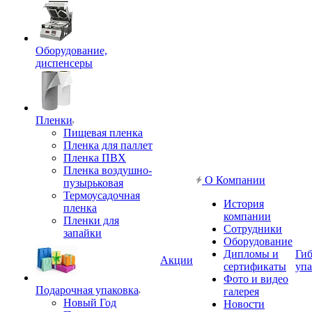
Оборудование,
диспенсеры
Пленки
Пищевая пленка
Пленка для паллет
Пленка ПВХ
Пленка воздушно-
О Компании
пузырьковая
Термоусадочная
История
пленка
компании
Пленки для
Сотрудники
запайки
Оборудование
Дипломы и
Гиб
Акции
сертификаты
упа
Фото и видео
Подарочная упаковка
галерея
Новый Год
Новости