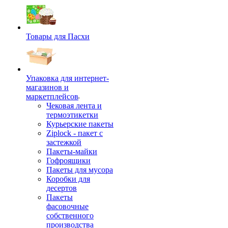
Товары для Пасхи
Упаковка для интернет-
магазинов и
маркетплейсов
Чековая лента и
термоэтикетки
Курьерские пакеты
Ziplock - пакет с
застежкой
Пакеты-майки
Гофроящики
Пакеты для мусора
Коробки для
десертов
Пакеты
фасовочные
собственного
производства