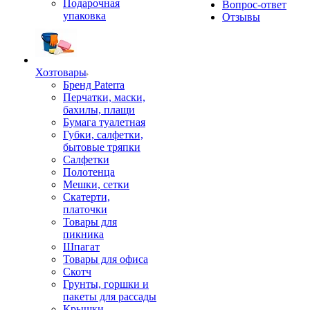
Подарочная
Вопрос-ответ
упаковка
Отзывы
Хозтовары
Бренд Paterra
Перчатки, маски,
бахилы, плащи
Бумага туалетная
Губки, салфетки,
бытовые тряпки
Салфетки
Полотенца
Мешки, сетки
Скатерти,
платочки
Товары для
пикника
Шпагат
Товары для офиса
Скотч
Грунты, горшки и
пакеты для рассады
Крышки