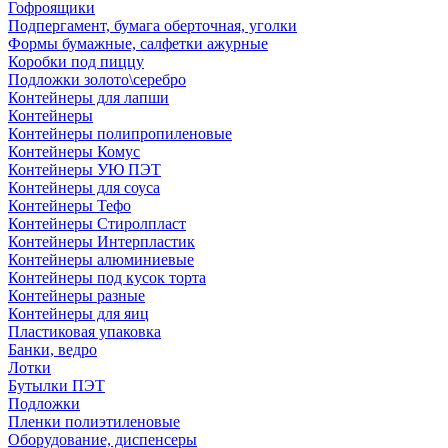
Гофроящики
Подпергамент, бумага оберточная, уголки
Формы бумажные, салфетки ажурные
Коробки под пиццу
Подложки золото\серебро
Контейнеры для лапши
Контейнеры
Контейнеры полипропиленовые
Контейнеры Комус
Контейнеры УЮ ПЭТ
Контейнеры для соуса
Контейнеры Тефо
Контейнеры Стиролпласт
Контейнеры Интерпластик
Контейнеры алюминиевые
Контейнеры под кусок торта
Контейнеры разные
Контейнеры для яиц
Пластиковая упаковка
Банки, ведро
Лотки
Бутылки ПЭТ
Подложки
Пленки полиэтиленовые
Оборудование, диспенсеры