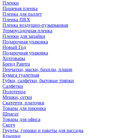
Пленки
Пищевая пленка
Пленка для паллет
Пленка ПВХ
Пленка воздушно-пузырьковая
Термоусадочная пленка
Пленки для запайки
Подарочная упаковка
Новый Год
Подарочная упаковка
Хозтовары
Бренд Paterra
Перчатки, маски, бахилы, плащи
Бумага туалетная
Губки, салфетки, бытовые тряпки
Салфетки
Полотенца
Мешки, сетки
Скатерти, платочки
Товары для пикника
Шпагат
Товары для офиса
Скотч
Грунты, горшки и пакеты для рассады
Крышки