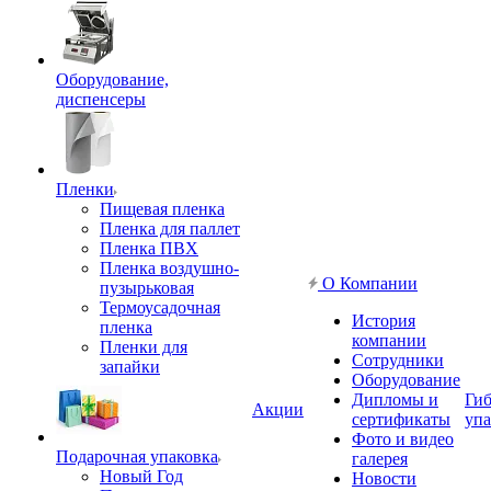
Оборудование,
диспенсеры
Пленки
Пищевая пленка
Пленка для паллет
Пленка ПВХ
Пленка воздушно-
О Компании
пузырьковая
Термоусадочная
История
пленка
компании
Пленки для
Сотрудники
запайки
Оборудование
Дипломы и
Гиб
Акции
сертификаты
упа
Фото и видео
Подарочная упаковка
галерея
Новый Год
Новости