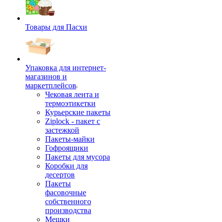
Товары для Пасхи
Упаковка для интернет-
магазинов и
маркетплейсов
Чековая лента и
термоэтикетки
Курьерские пакеты
Ziplock - пакет с
застежкой
Пакеты-майки
Гофроящики
Пакеты для мусора
Коробки для
десертов
Пакеты
фасовочные
собственного
производства
Мешки