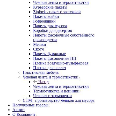
Чековая лента и термоэтикетки
Курьерские пакеты
Ziplock - пакет с застежкой
Пакеты-майки
Гофроящики
Пакеты для мусора
Коробки для десертов
Пакеты фасовочные собственного
производства
Мешки
Скотч
Пакеты бумажные
Пакеты фасовочные ПП
Пленка воздушно-пузырьковая
Пленка для паллет
Пластиковая мебель
Чековая лента и термоэтикетки
Назад
Чековая лента и термоэтикетки
Термоэтикетка и ценники
Чековая и термолента
СТМ - производство мешков для мусора
Популярные товары
Акции
О Компании