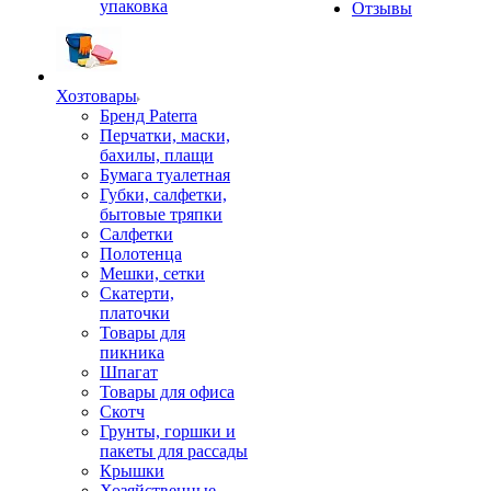
упаковка
Отзывы
Хозтовары
Бренд Paterra
Перчатки, маски,
бахилы, плащи
Бумага туалетная
Губки, салфетки,
бытовые тряпки
Салфетки
Полотенца
Мешки, сетки
Скатерти,
платочки
Товары для
пикника
Шпагат
Товары для офиса
Скотч
Грунты, горшки и
пакеты для рассады
Крышки
Хозяйственные