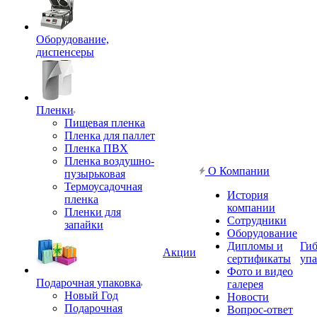
Оборудование,
диспенсеры
Пленки
Пищевая пленка
Пленка для паллет
Пленка ПВХ
Пленка воздушно-
О Компании
пузырьковая
Термоусадочная
История
пленка
компании
Пленки для
Сотрудники
запайки
Оборудование
Дипломы и
Гиб
Акции
сертификаты
упа
Фото и видео
Подарочная упаковка
галерея
Новый Год
Новости
Подарочная
Вопрос-ответ