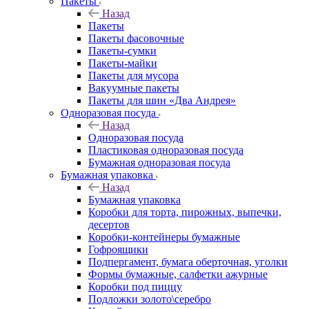
Пакеты
Назад
Пакеты
Пакеты фасовочные
Пакеты-сумки
Пакеты-майки
Пакеты для мусора
Вакуумные пакеты
Пакеты для шин «Два Андрея»
Одноразовая посуда
Назад
Одноразовая посуда
Пластиковая одноразовая посуда
Бумажная одноразовая посуда
Бумажная упаковка
Назад
Бумажная упаковка
Коробки для торта, пирожных, выпечки,
десертов
Коробки-контейнеры бумажные
Гофроящики
Подпергамент, бумага оберточная, уголки
Формы бумажные, салфетки ажурные
Коробки под пиццу
Подложки золото\серебро