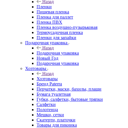
Назад
Пленки
Пищевая пленка
Пленка для паллет
Пленка ПВХ
Пленка воздушно-пузырьковая
Термоусадочная пленка
Пленки для запайки
Подарочная упаковка
Назад
Подарочная упаковка
Новый Год
Подарочная упаковка
Хозтовары
Назад
Хозтовары
Бренд Paterra
Перчатки, маски, бахилы, плащи
Бумага туалетная
Губки, салфетки, бытовые тряпки
Салфетки
Полотенца
Мешки, сетки
Скатерти, платочки
Товары для пикника