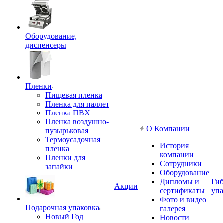
Оборудование,
диспенсеры
Пленки
Пищевая пленка
Пленка для паллет
Пленка ПВХ
Пленка воздушно-
О Компании
пузырьковая
Термоусадочная
История
пленка
компании
Пленки для
Сотрудники
запайки
Оборудование
Дипломы и
Гиб
Акции
сертификаты
упа
Фото и видео
Подарочная упаковка
галерея
Новый Год
Новости