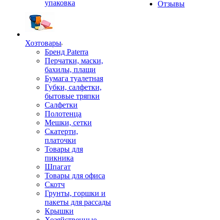
упаковка
Отзывы
Хозтовары
Бренд Paterra
Перчатки, маски,
бахилы, плащи
Бумага туалетная
Губки, салфетки,
бытовые тряпки
Салфетки
Полотенца
Мешки, сетки
Скатерти,
платочки
Товары для
пикника
Шпагат
Товары для офиса
Скотч
Грунты, горшки и
пакеты для рассады
Крышки
Хозяйственные