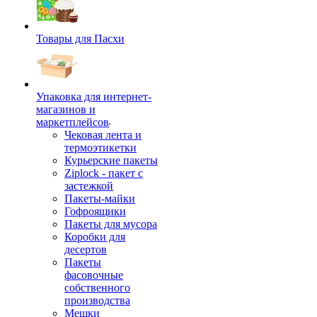
Товары для Пасхи
Упаковка для интернет-
магазинов и
маркетплейсов
Чековая лента и
термоэтикетки
Курьерские пакеты
Ziplock - пакет с
застежкой
Пакеты-майки
Гофроящики
Пакеты для мусора
Коробки для
десертов
Пакеты
фасовочные
собственного
производства
Мешки