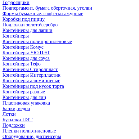
Гофроящики
Подпергамент, бумага оберточная, уголки
Формы бумажные, салфетки ажурные
Коробки под пиццу
Подложки золото\серебро
Контейнеры для лапши
Контейнеры
Контейнеры полипропиленовые
Контейнеры Комус
Контейнеры УЮ ПЭТ
Контейнеры для соуса
Контейнеры Тефо
Контейнеры Стиролпласт
Контейнеры Интерпластик
Контейнеры алюминиевые
Контейнеры под кусок торта
Контейнеры разные
Контейнеры для яиц
Пластиковая упаковка
Банки, ведро
Лотки
Бутылки ПЭТ
Подложки
Пленки полиэтиленовые
Оборудование, диспенсеры