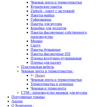
Чековая лента и термоэтикетки
Курьерские пакеты
Ziplock - пакет с застежкой
Пакеты-майки
Гофроящики
Пакеты для мусора
Коробки для десертов
Пакеты фасовочные собственного
производства
Мешки
Скотч
Пакеты бумажные
Пакеты фасовочные ПП
Пленка воздушно-пузырьковая
Пленка для паллет
Пластиковая мебель
Чековая лента и термоэтикетки
Назад
Чековая лента и термоэтикетки
Термоэтикетка и ценники
Чековая и термолента
СТМ - производство мешков для мусора
Популярные товары
Акции
О Компании