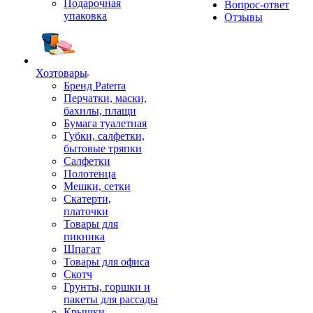
Подарочная
Вопрос-ответ
упаковка
Отзывы
Хозтовары
Бренд Paterra
Перчатки, маски,
бахилы, плащи
Бумага туалетная
Губки, салфетки,
бытовые тряпки
Салфетки
Полотенца
Мешки, сетки
Скатерти,
платочки
Товары для
пикника
Шпагат
Товары для офиса
Скотч
Грунты, горшки и
пакеты для рассады
Крышки