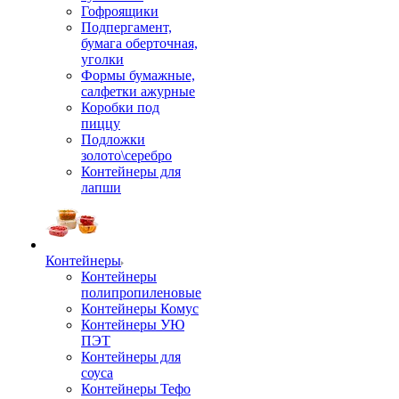
Гофроящики
Подпергамент,
бумага оберточная,
уголки
Формы бумажные,
салфетки ажурные
Коробки под
пиццу
Подложки
золото\серебро
Контейнеры для
лапши
Контейнеры
Контейнеры
полипропиленовые
Контейнеры Комус
Контейнеры УЮ
ПЭТ
Контейнеры для
соуса
Контейнеры Тефо