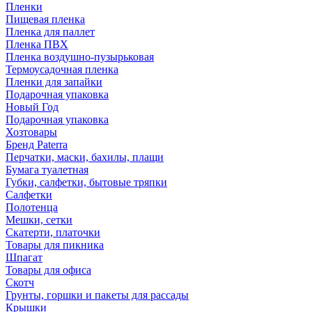
Пленки
Пищевая пленка
Пленка для паллет
Пленка ПВХ
Пленка воздушно-пузырьковая
Термоусадочная пленка
Пленки для запайки
Подарочная упаковка
Новый Год
Подарочная упаковка
Хозтовары
Бренд Paterra
Перчатки, маски, бахилы, плащи
Бумага туалетная
Губки, салфетки, бытовые тряпки
Салфетки
Полотенца
Мешки, сетки
Скатерти, платочки
Товары для пикника
Шпагат
Товары для офиса
Скотч
Грунты, горшки и пакеты для рассады
Крышки