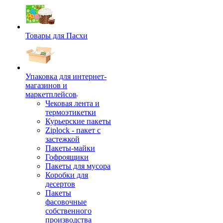
Товары для Пасхи
Упаковка для интернет-
магазинов и
маркетплейсов
Чековая лента и
термоэтикетки
Курьерские пакеты
Ziplock - пакет с
застежкой
Пакеты-майки
Гофроящики
Пакеты для мусора
Коробки для
десертов
Пакеты
фасовочные
собственного
производства