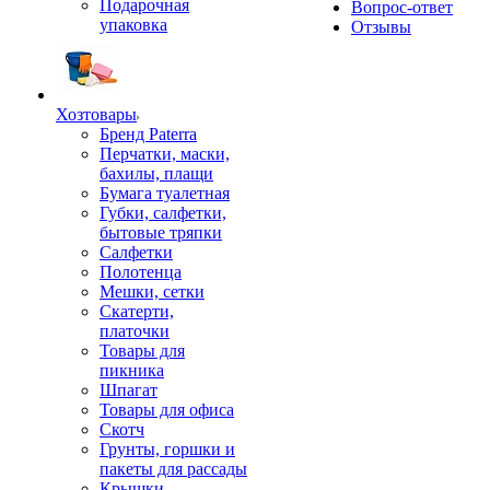
Подарочная
Вопрос-ответ
упаковка
Отзывы
Хозтовары
Бренд Paterra
Перчатки, маски,
бахилы, плащи
Бумага туалетная
Губки, салфетки,
бытовые тряпки
Салфетки
Полотенца
Мешки, сетки
Скатерти,
платочки
Товары для
пикника
Шпагат
Товары для офиса
Скотч
Грунты, горшки и
пакеты для рассады
Крышки