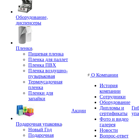
Оборудование,
диспенсеры
Пленки
Пищевая пленка
Пленка для паллет
Пленка ПВХ
Пленка воздушно-
О Компании
пузырьковая
Термоусадочная
История
пленка
компании
Пленки для
Сотрудники
запайки
Оборудование
Дипломы и
Гиб
Акции
сертификаты
упа
Фото и видео
Подарочная упаковка
галерея
Новый Год
Новости
Подарочная
Вопрос-ответ