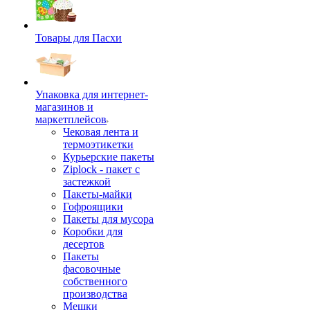
Товары для Пасхи
Упаковка для интернет-
магазинов и
маркетплейсов
Чековая лента и
термоэтикетки
Курьерские пакеты
Ziplock - пакет с
застежкой
Пакеты-майки
Гофроящики
Пакеты для мусора
Коробки для
десертов
Пакеты
фасовочные
собственного
производства
Мешки