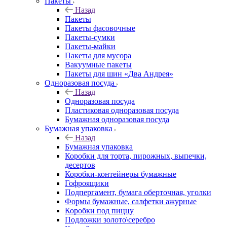
Пакеты
Назад
Пакеты
Пакеты фасовочные
Пакеты-сумки
Пакеты-майки
Пакеты для мусора
Вакуумные пакеты
Пакеты для шин «Два Андрея»
Одноразовая посуда
Назад
Одноразовая посуда
Пластиковая одноразовая посуда
Бумажная одноразовая посуда
Бумажная упаковка
Назад
Бумажная упаковка
Коробки для торта, пирожных, выпечки,
десертов
Коробки-контейнеры бумажные
Гофроящики
Подпергамент, бумага оберточная, уголки
Формы бумажные, салфетки ажурные
Коробки под пиццу
Подложки золото\серебро