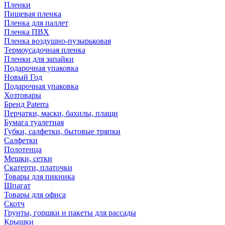
Пленки
Пищевая пленка
Пленка для паллет
Пленка ПВХ
Пленка воздушно-пузырьковая
Термоусадочная пленка
Пленки для запайки
Подарочная упаковка
Новый Год
Подарочная упаковка
Хозтовары
Бренд Paterra
Перчатки, маски, бахилы, плащи
Бумага туалетная
Губки, салфетки, бытовые тряпки
Салфетки
Полотенца
Мешки, сетки
Скатерти, платочки
Товары для пикника
Шпагат
Товары для офиса
Скотч
Грунты, горшки и пакеты для рассады
Крышки