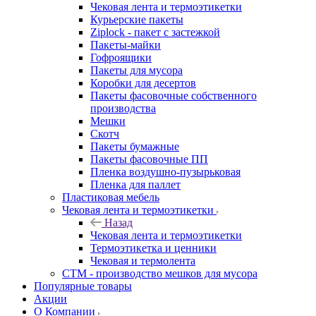
Чековая лента и термоэтикетки
Курьерские пакеты
Ziplock - пакет с застежкой
Пакеты-майки
Гофроящики
Пакеты для мусора
Коробки для десертов
Пакеты фасовочные собственного
производства
Мешки
Скотч
Пакеты бумажные
Пакеты фасовочные ПП
Пленка воздушно-пузырьковая
Пленка для паллет
Пластиковая мебель
Чековая лента и термоэтикетки
Назад
Чековая лента и термоэтикетки
Термоэтикетка и ценники
Чековая и термолента
СТМ - производство мешков для мусора
Популярные товары
Акции
О Компании