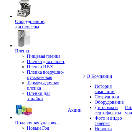
Оборудование,
диспенсеры
Пленки
Пищевая пленка
Пленка для паллет
Пленка ПВХ
Пленка воздушно-
О Компании
пузырьковая
Термоусадочная
История
пленка
компании
Пленки для
Сотрудники
запайки
Оборудование
Дипломы и
Гиб
Акции
сертификаты
упа
Фото и видео
Подарочная упаковка
галерея
Новый Год
Новости