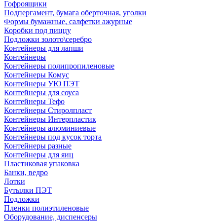
Гофроящики
Подпергамент, бумага оберточная, уголки
Формы бумажные, салфетки ажурные
Коробки под пиццу
Подложки золото\серебро
Контейнеры для лапши
Контейнеры
Контейнеры полипропиленовые
Контейнеры Комус
Контейнеры УЮ ПЭТ
Контейнеры для соуса
Контейнеры Тефо
Контейнеры Стиролпласт
Контейнеры Интерпластик
Контейнеры алюминиевые
Контейнеры под кусок торта
Контейнеры разные
Контейнеры для яиц
Пластиковая упаковка
Банки, ведро
Лотки
Бутылки ПЭТ
Подложки
Пленки полиэтиленовые
Оборудование, диспенсеры