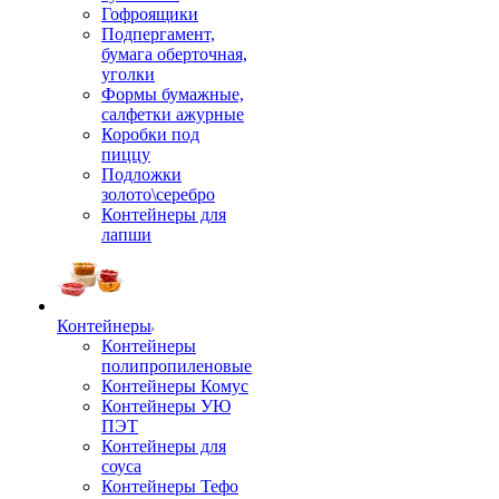
Гофроящики
Подпергамент,
бумага оберточная,
уголки
Формы бумажные,
салфетки ажурные
Коробки под
пиццу
Подложки
золото\серебро
Контейнеры для
лапши
Контейнеры
Контейнеры
полипропиленовые
Контейнеры Комус
Контейнеры УЮ
ПЭТ
Контейнеры для
соуса
Контейнеры Тефо