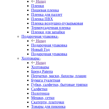
Назад
Пленки
Пищевая пленка
Пленка для паллет
Пленка ПВХ
Пленка воздушно-пузырьковая
Термоусадочная пленка
Пленки для запайки
Подарочная упаковка
Назад
Подарочная упаковка
Новый Год
Подарочная упаковка
Хозтовары
Назад
Хозтовары
Бренд Paterra
Перчатки, маски, бахилы, плащи
Бумага туалетная
Губки, салфетки, бытовые тряпки
Салфетки
Полотенца
Мешки, сетки
Скатерти, платочки
Товары для пикника