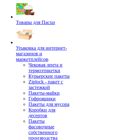
Товары для Пасхи
Упаковка для интернет-
магазинов и
маркетплейсов
Чековая лента и
термоэтикетки
Курьерские пакеты
Ziplock - пакет с
застежкой
Пакеты-майки
Гофроящики
Пакеты для мусора
Коробки для
десертов
Пакеты
фасовочные
собственного
производства