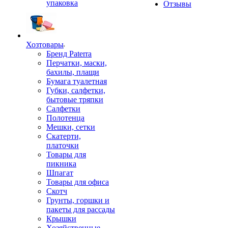
упаковка
Отзывы
Хозтовары
Бренд Paterra
Перчатки, маски,
бахилы, плащи
Бумага туалетная
Губки, салфетки,
бытовые тряпки
Салфетки
Полотенца
Мешки, сетки
Скатерти,
платочки
Товары для
пикника
Шпагат
Товары для офиса
Скотч
Грунты, горшки и
пакеты для рассады
Крышки
Хозяйственные