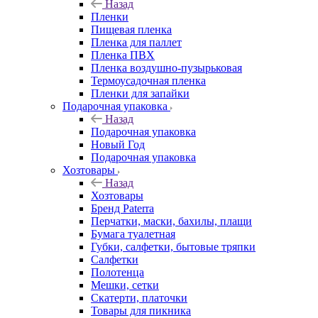
Назад
Пленки
Пищевая пленка
Пленка для паллет
Пленка ПВХ
Пленка воздушно-пузырьковая
Термоусадочная пленка
Пленки для запайки
Подарочная упаковка
Назад
Подарочная упаковка
Новый Год
Подарочная упаковка
Хозтовары
Назад
Хозтовары
Бренд Paterra
Перчатки, маски, бахилы, плащи
Бумага туалетная
Губки, салфетки, бытовые тряпки
Салфетки
Полотенца
Мешки, сетки
Скатерти, платочки
Товары для пикника