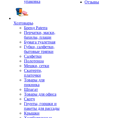
упаковка
Отзывы
Хозтовары
Бренд Paterra
Перчатки, маски,
бахилы, плащи
Бумага туалетная
Губки, салфетки,
бытовые тряпки
Салфетки
Полотенца
Мешки, сетки
Скатерти,
платочки
Товары для
пикника
Шпагат
Товары для офиса
Скотч
Грунты, горшки и
пакеты для рассады
Крышки
Хозяйственные