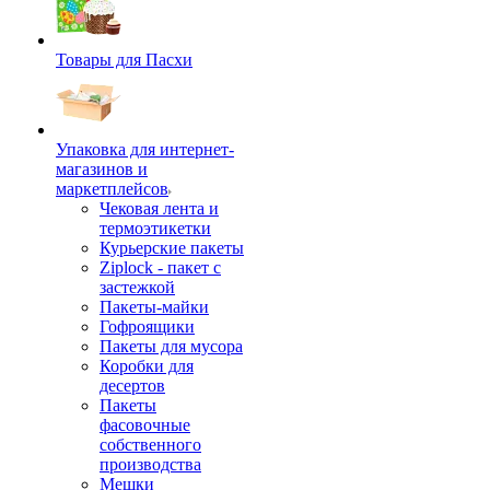
Товары для Пасхи
Упаковка для интернет-
магазинов и
маркетплейсов
Чековая лента и
термоэтикетки
Курьерские пакеты
Ziplock - пакет с
застежкой
Пакеты-майки
Гофроящики
Пакеты для мусора
Коробки для
десертов
Пакеты
фасовочные
собственного
производства
Мешки