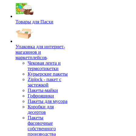
Товары для Пасхи
Упаковка для интернет-
магазинов и
маркетплейсов
Чековая лента и
термоэтикетки
Курьерские пакеты
Ziplock - пакет с
застежкой
Пакеты-майки
Гофроящики
Пакеты для мусора
Коробки для
десертов
Пакеты
фасовочные
собственного
производства