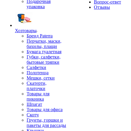
Подарочная
Вопрос-ответ
упаковка
Отзывы
Хозтовары
Бренд Paterra
Перчатки, маски,
бахилы, плащи
Бумага туалетная
Губки, салфетки,
бытовые тряпки
Салфетки
Полотенца
Мешки, сетки
Скатерти,
платочки
Товары для
пикника
Шпагат
Товары для офиса
Скотч
Грунты, горшки и
пакеты для рассады
Крышки