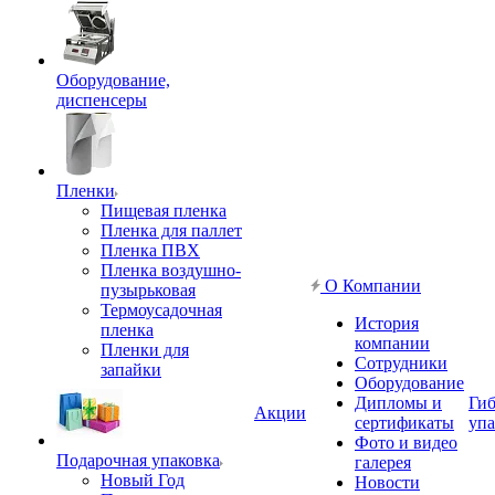
Оборудование,
диспенсеры
Пленки
Пищевая пленка
Пленка для паллет
Пленка ПВХ
Пленка воздушно-
О Компании
пузырьковая
Термоусадочная
История
пленка
компании
Пленки для
Сотрудники
запайки
Оборудование
Дипломы и
Гиб
Акции
сертификаты
упа
Фото и видео
Подарочная упаковка
галерея
Новый Год
Новости