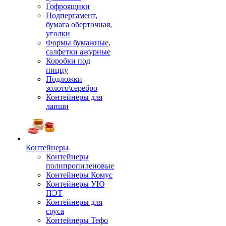
Гофроящики
Подпергамент,
бумага оберточная,
уголки
Формы бумажные,
салфетки ажурные
Коробки под
пиццу
Подложки
золото\серебро
Контейнеры для
лапши
Контейнеры
Контейнеры
полипропиленовые
Контейнеры Комус
Контейнеры УЮ
ПЭТ
Контейнеры для
соуса
Контейнеры Тефо