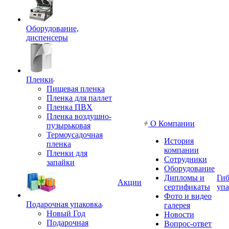
Оборудование,
диспенсеры
Пленки
Пищевая пленка
Пленка для паллет
Пленка ПВХ
Пленка воздушно-
О Компании
пузырьковая
Термоусадочная
История
пленка
компании
Пленки для
Сотрудники
запайки
Оборудование
Дипломы и
Гиб
Акции
сертификаты
упа
Фото и видео
Подарочная упаковка
галерея
Новый Год
Новости
Подарочная
Вопрос-ответ