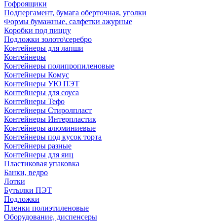
Гофроящики
Подпергамент, бумага оберточная, уголки
Формы бумажные, салфетки ажурные
Коробки под пиццу
Подложки золото\серебро
Контейнеры для лапши
Контейнеры
Контейнеры полипропиленовые
Контейнеры Комус
Контейнеры УЮ ПЭТ
Контейнеры для соуса
Контейнеры Тефо
Контейнеры Стиролпласт
Контейнеры Интерпластик
Контейнеры алюминиевые
Контейнеры под кусок торта
Контейнеры разные
Контейнеры для яиц
Пластиковая упаковка
Банки, ведро
Лотки
Бутылки ПЭТ
Подложки
Пленки полиэтиленовые
Оборудование, диспенсеры