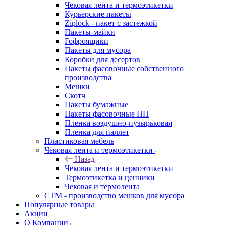
Чековая лента и термоэтикетки
Курьерские пакеты
Ziplock - пакет с застежкой
Пакеты-майки
Гофроящики
Пакеты для мусора
Коробки для десертов
Пакеты фасовочные собственного
производства
Мешки
Скотч
Пакеты бумажные
Пакеты фасовочные ПП
Пленка воздушно-пузырьковая
Пленка для паллет
Пластиковая мебель
Чековая лента и термоэтикетки
Назад
Чековая лента и термоэтикетки
Термоэтикетка и ценники
Чековая и термолента
СТМ - производство мешков для мусора
Популярные товары
Акции
О Компании