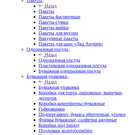
Пакеты
Назад
Пакеты
Пакеты фасовочные
Пакеты-сумки
Пакеты-майки
Пакеты для мусора
Вакуумные пакеты
Пакеты для шин «Два Андрея»
Одноразовая посуда
Назад
Одноразовая посуда
Пластиковая одноразовая посуда
Бумажная одноразовая посуда
Бумажная упаковка
Назад
Бумажная упаковка
Коробки для торта, пирожных, выпечки,
десертов
Коробки-контейнеры бумажные
Гофроящики
Подпергамент, бумага оберточная, уголки
Формы бумажные, салфетки ажурные
Коробки под пиццу
Подложки золото\серебро