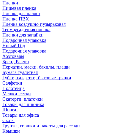
Пленки
Пищевая пленка
Пленка для паллет
Пленка ПВХ
Пленка воздушно-пузырьковая
Термоусадочная пленка
Пленки для запайки
Подарочная упаковка
Новый Год
Подарочная упаковка
Хозтовары
Бренд Paterra
Перчатки, маски, бахилы, плащи
Бумага туалетная
Губки, салфетки, бытовые тряпки
Салфетки
Полотенца
Мешки, сетки
Скатерти, платочки
Товары для пикника
Шпагат
Товары для офиса
Скотч
Грунты, горшки и пакеты для рассады
Крышки