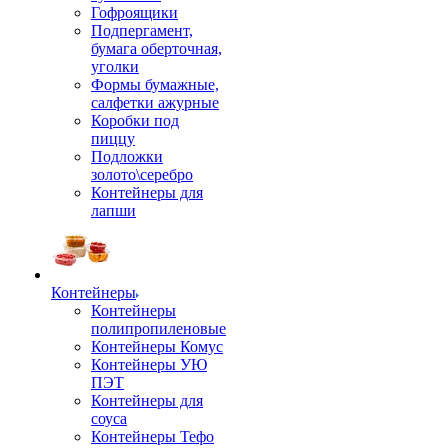
Гофроящики
Подпергамент,
бумага оберточная,
уголки
Формы бумажные,
салфетки ажурные
Коробки под
пиццу
Подложки
золото\серебро
Контейнеры для
лапши
Контейнеры
Контейнеры
полипропиленовые
Контейнеры Комус
Контейнеры УЮ
ПЭТ
Контейнеры для
соуса
Контейнеры Тефо