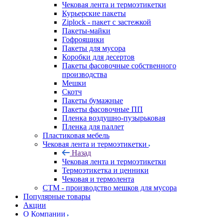
Чековая лента и термоэтикетки
Курьерские пакеты
Ziplock - пакет с застежкой
Пакеты-майки
Гофроящики
Пакеты для мусора
Коробки для десертов
Пакеты фасовочные собственного
производства
Мешки
Скотч
Пакеты бумажные
Пакеты фасовочные ПП
Пленка воздушно-пузырьковая
Пленка для паллет
Пластиковая мебель
Чековая лента и термоэтикетки
Назад
Чековая лента и термоэтикетки
Термоэтикетка и ценники
Чековая и термолента
СТМ - производство мешков для мусора
Популярные товары
Акции
О Компании