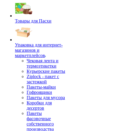
Товары для Пасхи
Упаковка для интернет-
магазинов и
маркетплейсов
Чековая лента и
термоэтикетки
Курьерские пакеты
Ziplock - пакет с
застежкой
Пакеты-майки
Гофроящики
Пакеты для мусора
Коробки для
десертов
Пакеты
фасовочные
собственного
производства