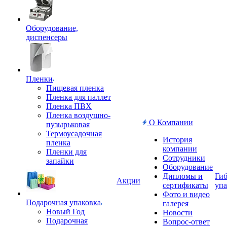
Оборудование,
диспенсеры
Пленки
Пищевая пленка
Пленка для паллет
Пленка ПВХ
Пленка воздушно-
О Компании
пузырьковая
Термоусадочная
История
пленка
компании
Пленки для
Сотрудники
запайки
Оборудование
Дипломы и
Гиб
Акции
сертификаты
упа
Фото и видео
Подарочная упаковка
галерея
Новый Год
Новости
Подарочная
Вопрос-ответ