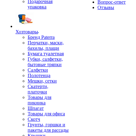
Подарочная
Вопрос-ответ
упаковка
Отзывы
Хозтовары
Бренд Paterra
Перчатки, маски,
бахилы, плащи
Бумага туалетная
Губки, салфетки,
бытовые тряпки
Салфетки
Полотенца
Мешки, сетки
Скатерти,
платочки
Товары для
пикника
Шпагат
Товары для офиса
Скотч
Грунты, горшки и
пакеты для рассады
Крышки