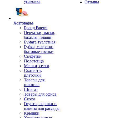
упаковка
Отзывы
Хозтовары
Бренд Paterra
Перчатки, маски,
бахилы, плащи
Бумага туалетная
Губки, салфетки,
бытовые тряпки
Салфетки
Полотенца
Мешки, сетки
Скатерти,
платочки
Товары для
пикника
Шпагат
Товары для офиса
Скотч
Грунты, горшки и
пакеты для рассады
Крышки
Хозяйственные