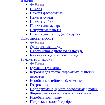
Пакеты
Назад
Пакеты
Пакеты фасовочные
Пакеты-сумки
Пакеты-майки
Пакеты для мусора
Вакуумные пакеты
Пакеты для шин «Два Андрея»
Одноразовая посуда
Назад
Одноразовая посуда
Пластиковая одноразовая посуда
Бумажная одноразовая посуда
Бумажная упаковка
Назад
Бумажная упаковка
Коробки для торта, пирожных, выпечки,
десертов
Коробки-контейнеры бумажные
Гофроящики
Подпергамент, бумага оберточная, уголки
Формы бумажные, салфетки ажурные
Коробки под пиццу
Подложки золото\серебро