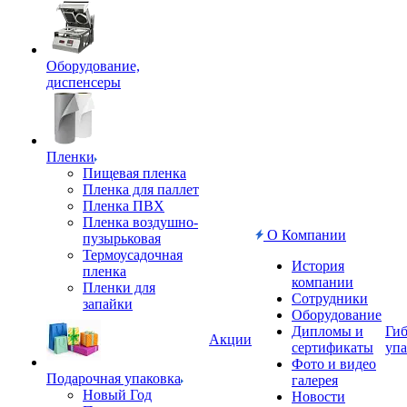
Оборудование,
диспенсеры
Пленки
Пищевая пленка
Пленка для паллет
Пленка ПВХ
Пленка воздушно-
О Компании
пузырьковая
Термоусадочная
История
пленка
компании
Пленки для
Сотрудники
запайки
Оборудование
Дипломы и
Гиб
Акции
сертификаты
упа
Фото и видео
Подарочная упаковка
галерея
Новый Год
Новости