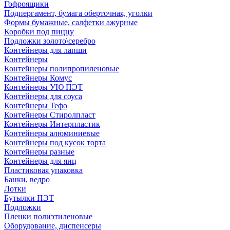
Гофроящики
Подпергамент, бумага оберточная, уголки
Формы бумажные, салфетки ажурные
Коробки под пиццу
Подложки золото\серебро
Контейнеры для лапши
Контейнеры
Контейнеры полипропиленовые
Контейнеры Комус
Контейнеры УЮ ПЭТ
Контейнеры для соуса
Контейнеры Тефо
Контейнеры Стиролпласт
Контейнеры Интерпластик
Контейнеры алюминиевые
Контейнеры под кусок торта
Контейнеры разные
Контейнеры для яиц
Пластиковая упаковка
Банки, ведро
Лотки
Бутылки ПЭТ
Подложки
Пленки полиэтиленовые
Оборудование, диспенсеры