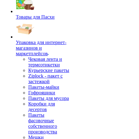
Товары для Пасхи
Упаковка для интернет-
магазинов и
маркетплейсов
Чековая лента и
термоэтикетки
Курьерские пакеты
Ziplock - пакет с
застежкой
Пакеты-майки
Гофроящики
Пакеты для мусора
Коробки для
десертов
Пакеты
фасовочные
собственного
производства
Мешки