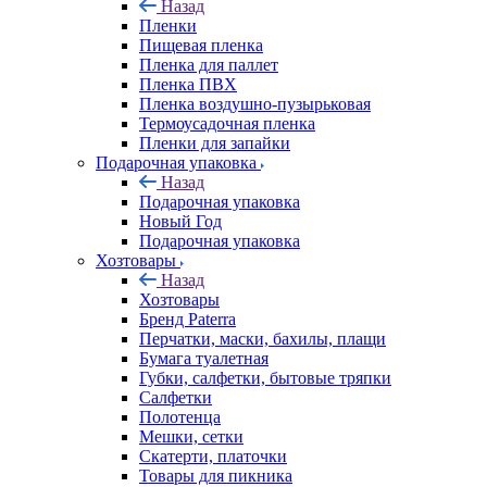
Назад
Пленки
Пищевая пленка
Пленка для паллет
Пленка ПВХ
Пленка воздушно-пузырьковая
Термоусадочная пленка
Пленки для запайки
Подарочная упаковка
Назад
Подарочная упаковка
Новый Год
Подарочная упаковка
Хозтовары
Назад
Хозтовары
Бренд Paterra
Перчатки, маски, бахилы, плащи
Бумага туалетная
Губки, салфетки, бытовые тряпки
Салфетки
Полотенца
Мешки, сетки
Скатерти, платочки
Товары для пикника