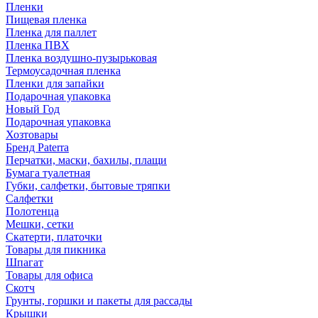
Пленки
Пищевая пленка
Пленка для паллет
Пленка ПВХ
Пленка воздушно-пузырьковая
Термоусадочная пленка
Пленки для запайки
Подарочная упаковка
Новый Год
Подарочная упаковка
Хозтовары
Бренд Paterra
Перчатки, маски, бахилы, плащи
Бумага туалетная
Губки, салфетки, бытовые тряпки
Салфетки
Полотенца
Мешки, сетки
Скатерти, платочки
Товары для пикника
Шпагат
Товары для офиса
Скотч
Грунты, горшки и пакеты для рассады
Крышки