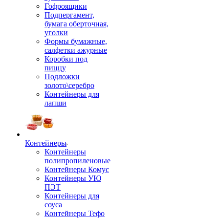
Гофроящики
Подпергамент,
бумага оберточная,
уголки
Формы бумажные,
салфетки ажурные
Коробки под
пиццу
Подложки
золото\серебро
Контейнеры для
лапши
Контейнеры
Контейнеры
полипропиленовые
Контейнеры Комус
Контейнеры УЮ
ПЭТ
Контейнеры для
соуса
Контейнеры Тефо