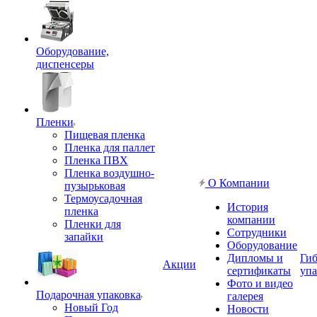
Оборудование,
диспенсеры
Пленки
Пищевая пленка
Пленка для паллет
Пленка ПВХ
Пленка воздушно-
О Компании
пузырьковая
Термоусадочная
История
пленка
компании
Пленки для
Сотрудники
запайки
Оборудование
Дипломы и
Гиб
Акции
сертификаты
упа
Фото и видео
Подарочная упаковка
галерея
Новый Год
Новости