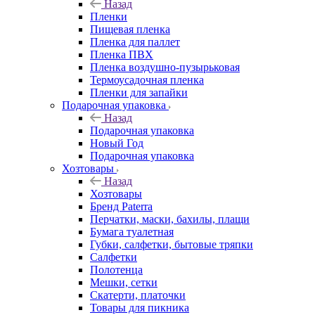
Назад
Пленки
Пищевая пленка
Пленка для паллет
Пленка ПВХ
Пленка воздушно-пузырьковая
Термоусадочная пленка
Пленки для запайки
Подарочная упаковка
Назад
Подарочная упаковка
Новый Год
Подарочная упаковка
Хозтовары
Назад
Хозтовары
Бренд Paterra
Перчатки, маски, бахилы, плащи
Бумага туалетная
Губки, салфетки, бытовые тряпки
Салфетки
Полотенца
Мешки, сетки
Скатерти, платочки
Товары для пикника