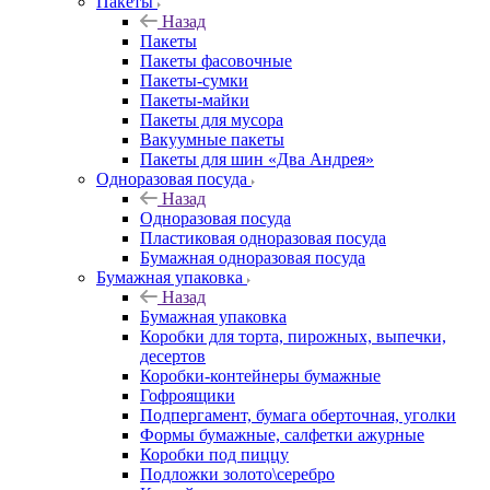
Пакеты
Назад
Пакеты
Пакеты фасовочные
Пакеты-сумки
Пакеты-майки
Пакеты для мусора
Вакуумные пакеты
Пакеты для шин «Два Андрея»
Одноразовая посуда
Назад
Одноразовая посуда
Пластиковая одноразовая посуда
Бумажная одноразовая посуда
Бумажная упаковка
Назад
Бумажная упаковка
Коробки для торта, пирожных, выпечки,
десертов
Коробки-контейнеры бумажные
Гофроящики
Подпергамент, бумага оберточная, уголки
Формы бумажные, салфетки ажурные
Коробки под пиццу
Подложки золото\серебро