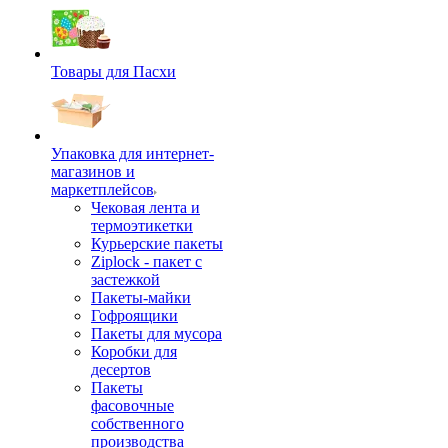
Товары для Пасхи
Упаковка для интернет-
магазинов и
маркетплейсов
Чековая лента и
термоэтикетки
Курьерские пакеты
Ziplock - пакет с
застежкой
Пакеты-майки
Гофроящики
Пакеты для мусора
Коробки для
десертов
Пакеты
фасовочные
собственного
производства