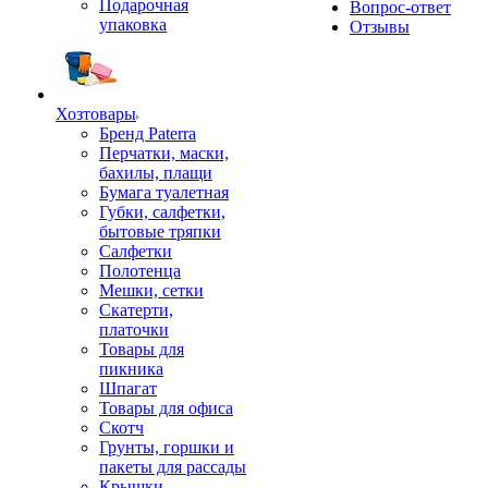
Подарочная
Вопрос-ответ
упаковка
Отзывы
Хозтовары
Бренд Paterra
Перчатки, маски,
бахилы, плащи
Бумага туалетная
Губки, салфетки,
бытовые тряпки
Салфетки
Полотенца
Мешки, сетки
Скатерти,
платочки
Товары для
пикника
Шпагат
Товары для офиса
Скотч
Грунты, горшки и
пакеты для рассады
Крышки