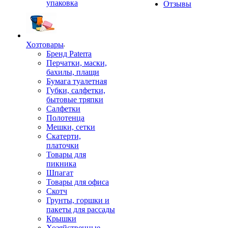
упаковка
Отзывы
Хозтовары
Бренд Paterra
Перчатки, маски,
бахилы, плащи
Бумага туалетная
Губки, салфетки,
бытовые тряпки
Салфетки
Полотенца
Мешки, сетки
Скатерти,
платочки
Товары для
пикника
Шпагат
Товары для офиса
Скотч
Грунты, горшки и
пакеты для рассады
Крышки
Хозяйственные