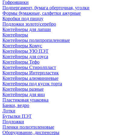
Гофроящики
Подпергамент, бумага оберточная, уголки
Формы бумажные, салфетки ажурные
Коробки под пиццу
Подложки золото\серебро
Контейнеры для лапши
Контейнеры
Контейнеры полипропиленовые
Контейнеры Комус
Контейнеры УЮ ПЭТ
Контейнеры для соуса
Контейнеры Тефо
Контейнеры Стиролпласт
Контейнеры Интерпластик
Контейнеры алюминиевые
Контейнеры под кусок торта
Контейнеры разные
Контейнеры для яиц
Пластиковая упаковка
Банки, ведро
Лотки
Бутылки ПЭТ
Подложки
Пленки полиэтиленовые
Оборудование, диспенсеры