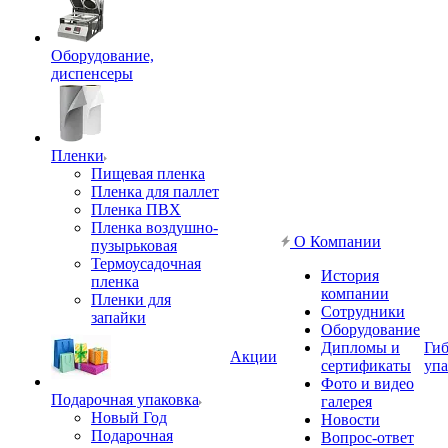
Оборудование,
диспенсеры
Пленки
Пищевая пленка
Пленка для паллет
Пленка ПВХ
Пленка воздушно-
О Компании
пузырьковая
Термоусадочная
История
пленка
компании
Пленки для
Сотрудники
запайки
Оборудование
Дипломы и
Гиб
Акции
сертификаты
упа
Фото и видео
Подарочная упаковка
галерея
Новый Год
Новости
Подарочная
Вопрос-ответ