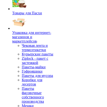
Товары для Пасхи
Упаковка для интернет-
магазинов и
маркетплейсов
Чековая лента и
термоэтикетки
Курьерские пакеты
Ziplock - пакет с
застежкой
Пакеты-майки
Гофроящики
Пакеты для мусора
Коробки для
десертов
Пакеты
фасовочные
собственного
производства
Мешки