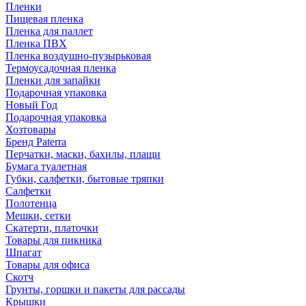
Пленки
Пищевая пленка
Пленка для паллет
Пленка ПВХ
Пленка воздушно-пузырьковая
Термоусадочная пленка
Пленки для запайки
Подарочная упаковка
Новый Год
Подарочная упаковка
Хозтовары
Бренд Paterra
Перчатки, маски, бахилы, плащи
Бумага туалетная
Губки, салфетки, бытовые тряпки
Салфетки
Полотенца
Мешки, сетки
Скатерти, платочки
Товары для пикника
Шпагат
Товары для офиса
Скотч
Грунты, горшки и пакеты для рассады
Крышки