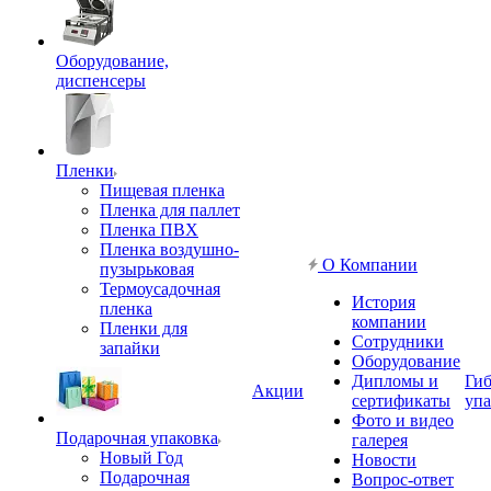
Оборудование,
диспенсеры
Пленки
Пищевая пленка
Пленка для паллет
Пленка ПВХ
Пленка воздушно-
О Компании
пузырьковая
Термоусадочная
История
пленка
компании
Пленки для
Сотрудники
запайки
Оборудование
Дипломы и
Гиб
Акции
сертификаты
упа
Фото и видео
Подарочная упаковка
галерея
Новый Год
Новости
Подарочная
Вопрос-ответ