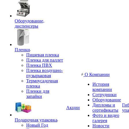
Оборудование,
диспенсеры
Пленки
Пищевая пленка
Пленка для паллет
Пленка ПВХ
Пленка воздушно-
О Компании
пузырьковая
Термоусадочная
История
пленка
компании
Пленки для
Сотрудники
запайки
Оборудование
Дипломы и
Гиб
Акции
сертификаты
упа
Фото и видео
Подарочная упаковка
галерея
Новый Год
Новости