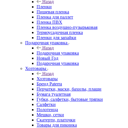
Назад
Пленки
Пищевая пленка
Пленка для паллет
Пленка ПВХ
Пленка воздушно-пузырьковая
Термоусадочная пленка
Пленки для запайки
Подарочная упаковка
Назад
Подарочная упаковка
Новый Год
Подарочная упаковка
Хозтовары
Назад
Хозтовары
Бренд Paterra
Перчатки, маски, бахилы, плащи
Бумага туалетная
Губки, салфетки, бытовые тряпки
Салфетки
Полотенца
Мешки, сетки
Скатерти, платочки
Товары для пикника