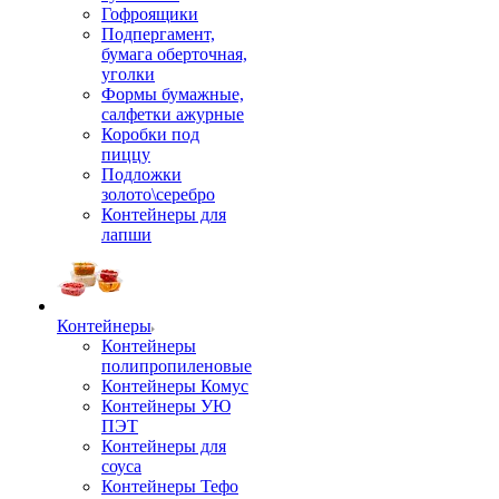
Гофроящики
Подпергамент,
бумага оберточная,
уголки
Формы бумажные,
салфетки ажурные
Коробки под
пиццу
Подложки
золото\серебро
Контейнеры для
лапши
Контейнеры
Контейнеры
полипропиленовые
Контейнеры Комус
Контейнеры УЮ
ПЭТ
Контейнеры для
соуса
Контейнеры Тефо