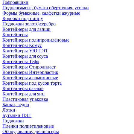
Гофроящики
Подпергамент, бумага оберточная, уголки
Формы бумажные, салфетки ажурные
Коробки под пиццу
Подложки золото\серебро
Контейнеры для лапши
Контейнеры
Контейнеры полипропиленовые
Контейнеры Комус
Контейнеры УЮ ПЭТ
Контейнеры для соуса
Контейнеры Тефо
Контейнеры Стиролпласт
Контейнеры Интерпластик
Контейнеры алюминиевые
Контейнеры под кусок торта
Контейнеры разные
Контейнеры для яиц
Пластиковая упаковка
Банки, ведро
Лотки
Бутылки ПЭТ
Подложки
Пленки полиэтиленовые
Оборудование, диспенсеры