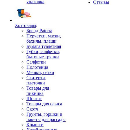
упаковка
Отзывы
Хозтовары
Бренд Paterra
Перчатки, маски,
бахилы, плащи
Бумага туалетная
Губки, салфетки,
бытовые тряпки
Салфетки
Полотенца
Мешки, сетки
Скатерти,
платочки
Товары для
пикника
Шпагат
Товары для офиса
Скотч
Грунты, горшки и
пакеты для рассады
Крышки
Хозяйственные