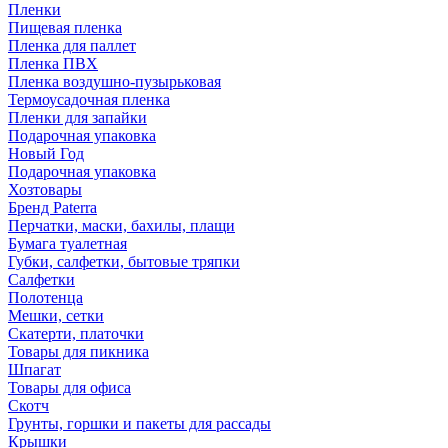
Пленки
Пищевая пленка
Пленка для паллет
Пленка ПВХ
Пленка воздушно-пузырьковая
Термоусадочная пленка
Пленки для запайки
Подарочная упаковка
Новый Год
Подарочная упаковка
Хозтовары
Бренд Paterra
Перчатки, маски, бахилы, плащи
Бумага туалетная
Губки, салфетки, бытовые тряпки
Салфетки
Полотенца
Мешки, сетки
Скатерти, платочки
Товары для пикника
Шпагат
Товары для офиса
Скотч
Грунты, горшки и пакеты для рассады
Крышки