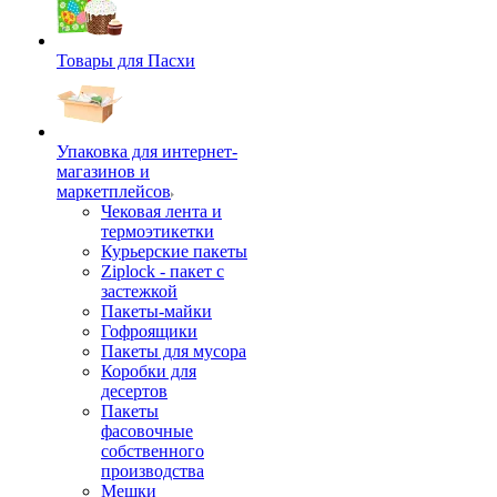
Товары для Пасхи
Упаковка для интернет-
магазинов и
маркетплейсов
Чековая лента и
термоэтикетки
Курьерские пакеты
Ziplock - пакет с
застежкой
Пакеты-майки
Гофроящики
Пакеты для мусора
Коробки для
десертов
Пакеты
фасовочные
собственного
производства
Мешки