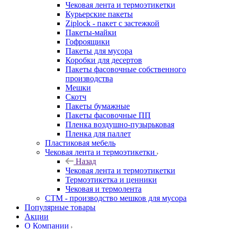
Чековая лента и термоэтикетки
Курьерские пакеты
Ziplock - пакет с застежкой
Пакеты-майки
Гофроящики
Пакеты для мусора
Коробки для десертов
Пакеты фасовочные собственного
производства
Мешки
Скотч
Пакеты бумажные
Пакеты фасовочные ПП
Пленка воздушно-пузырьковая
Пленка для паллет
Пластиковая мебель
Чековая лента и термоэтикетки
Назад
Чековая лента и термоэтикетки
Термоэтикетка и ценники
Чековая и термолента
СТМ - производство мешков для мусора
Популярные товары
Акции
О Компании