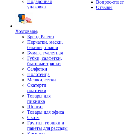
Подарочная
Вопрос-ответ
упаковка
Отзывы
Хозтовары
Бренд Paterra
Перчатки, маски,
бахилы, плащи
Бумага туалетная
Губки, салфетки,
бытовые тряпки
Салфетки
Полотенца
Мешки, сетки
Скатерти,
платочки
Товары для
пикника
Шпагат
Товары для офиса
Скотч
Грунты, горшки и
пакеты для рассады
Крышки