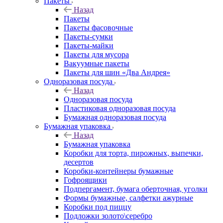
Пакеты
Назад
Пакеты
Пакеты фасовочные
Пакеты-сумки
Пакеты-майки
Пакеты для мусора
Вакуумные пакеты
Пакеты для шин «Два Андрея»
Одноразовая посуда
Назад
Одноразовая посуда
Пластиковая одноразовая посуда
Бумажная одноразовая посуда
Бумажная упаковка
Назад
Бумажная упаковка
Коробки для торта, пирожных, выпечки,
десертов
Коробки-контейнеры бумажные
Гофроящики
Подпергамент, бумага оберточная, уголки
Формы бумажные, салфетки ажурные
Коробки под пиццу
Подложки золото\серебро