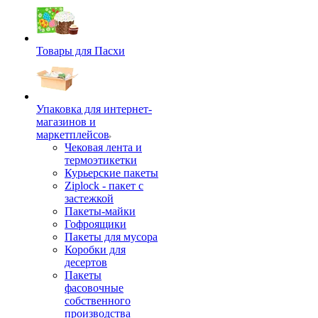
Товары для Пасхи
Упаковка для интернет-
магазинов и
маркетплейсов
Чековая лента и
термоэтикетки
Курьерские пакеты
Ziplock - пакет с
застежкой
Пакеты-майки
Гофроящики
Пакеты для мусора
Коробки для
десертов
Пакеты
фасовочные
собственного
производства