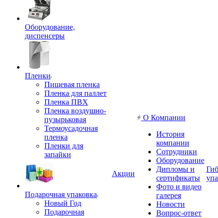
Оборудование,
диспенсеры
Пленки
Пищевая пленка
Пленка для паллет
Пленка ПВХ
Пленка воздушно-
О Компании
пузырьковая
Термоусадочная
История
пленка
компании
Пленки для
Сотрудники
запайки
Оборудование
Дипломы и
Гиб
Акции
сертификаты
упа
Фото и видео
Подарочная упаковка
галерея
Новый Год
Новости
Подарочная
Вопрос-ответ