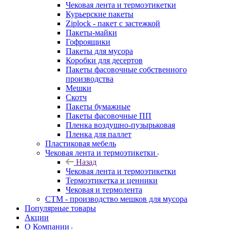
Чековая лента и термоэтикетки
Курьерские пакеты
Ziplock - пакет с застежкой
Пакеты-майки
Гофроящики
Пакеты для мусора
Коробки для десертов
Пакеты фасовочные собственного
производства
Мешки
Скотч
Пакеты бумажные
Пакеты фасовочные ПП
Пленка воздушно-пузырьковая
Пленка для паллет
Пластиковая мебель
Чековая лента и термоэтикетки
Назад
Чековая лента и термоэтикетки
Термоэтикетка и ценники
Чековая и термолента
СТМ - производство мешков для мусора
Популярные товары
Акции
О Компании