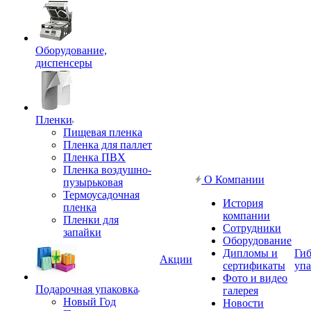
Оборудование,
диспенсеры
Пленки
Пищевая пленка
Пленка для паллет
Пленка ПВХ
Пленка воздушно-
О Компании
пузырьковая
Термоусадочная
История
пленка
компании
Пленки для
Сотрудники
запайки
Оборудование
Дипломы и
Гиб
Акции
сертификаты
упа
Фото и видео
Подарочная упаковка
галерея
Новый Год
Новости