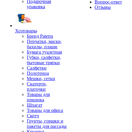
Подарочная
Вопрос-ответ
упаковка
Отзывы
Хозтовары
Бренд Paterra
Перчатки, маски,
бахилы, плащи
Бумага туалетная
Губки, салфетки,
бытовые тряпки
Салфетки
Полотенца
Мешки, сетки
Скатерти,
платочки
Товары для
пикника
Шпагат
Товары для офиса
Скотч
Грунты, горшки и
пакеты для рассады
Крышки