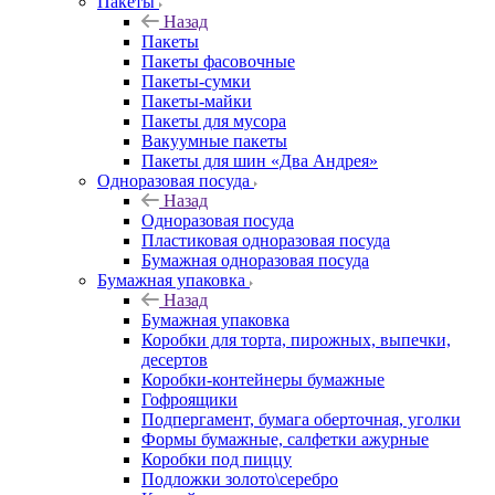
Пакеты
Назад
Пакеты
Пакеты фасовочные
Пакеты-сумки
Пакеты-майки
Пакеты для мусора
Вакуумные пакеты
Пакеты для шин «Два Андрея»
Одноразовая посуда
Назад
Одноразовая посуда
Пластиковая одноразовая посуда
Бумажная одноразовая посуда
Бумажная упаковка
Назад
Бумажная упаковка
Коробки для торта, пирожных, выпечки,
десертов
Коробки-контейнеры бумажные
Гофроящики
Подпергамент, бумага оберточная, уголки
Формы бумажные, салфетки ажурные
Коробки под пиццу
Подложки золото\серебро