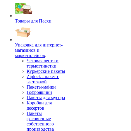
Товары для Пасхи
Упаковка для интернет-
магазинов и
маркетплейсов
Чековая лента и
термоэтикетки
Курьерские пакеты
Ziplock - пакет с
застежкой
Пакеты-майки
Гофроящики
Пакеты для мусора
Коробки для
десертов
Пакеты
фасовочные
собственного
производства