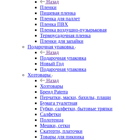
Назад
Пленки
Пищевая пленка
Пленка для паллет
Пленка ПВХ
Пленка воздушно-пузырьковая
Термоусадочная пленка
Пленки для запайки
Подарочная упаковка
Назад
Подарочная упаковка
Новый Год
Подарочная упаковка
Хозтовары
Назад
Хозтовары
Бренд Paterra
Перчатки, маски, бахилы, плащи
Бумага туалетная
Губки, салфетки, бытовые тряпки
Салфетки
Полотенца
Мешки, сетки
Скатерти, платочки
Товары для пикника