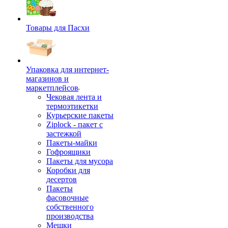
Товары для Пасхи
Упаковка для интернет-
магазинов и
маркетплейсов
Чековая лента и
термоэтикетки
Курьерские пакеты
Ziplock - пакет с
застежкой
Пакеты-майки
Гофроящики
Пакеты для мусора
Коробки для
десертов
Пакеты
фасовочные
собственного
производства
Мешки