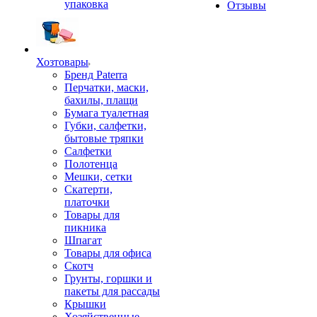
упаковка
Отзывы
Хозтовары
Бренд Paterra
Перчатки, маски,
бахилы, плащи
Бумага туалетная
Губки, салфетки,
бытовые тряпки
Салфетки
Полотенца
Мешки, сетки
Скатерти,
платочки
Товары для
пикника
Шпагат
Товары для офиса
Скотч
Грунты, горшки и
пакеты для рассады
Крышки
Хозяйственные