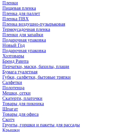
Пленки
Пищевая пленка
Пленка для паллет
Пленка ПВХ
Пленка воздушно-пузырьковая
Термоусадочная пленка
Пленки для запайки
Подарочная упаковка
Новый Год
Подарочная упаковка
Хозтовары
Бренд Paterra
Перчатки, маски, бахилы, плащи
Бумага туалетная
Губки, салфетки, бытовые тряпки
Салфетки
Полотенца
Мешки, сетки
Скатерти, платочки
Товары для пикника
Шпагат
Товары для офиса
Скотч
Грунты, горшки и пакеты для рассады
Крышки