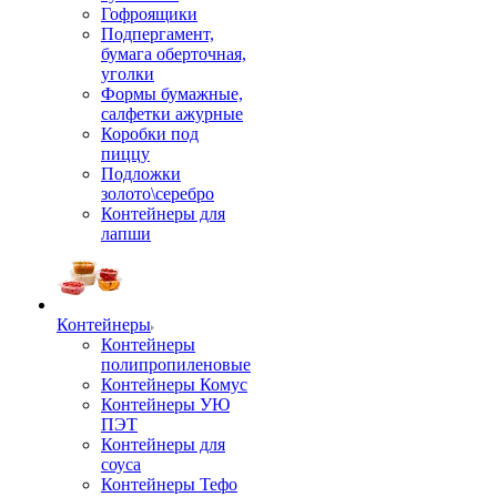
Гофроящики
Подпергамент,
бумага оберточная,
уголки
Формы бумажные,
салфетки ажурные
Коробки под
пиццу
Подложки
золото\серебро
Контейнеры для
лапши
Контейнеры
Контейнеры
полипропиленовые
Контейнеры Комус
Контейнеры УЮ
ПЭТ
Контейнеры для
соуса
Контейнеры Тефо