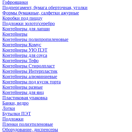
Гофроящики
Подпергамент, бумага оберточная, уголки
Формы бумажные, салфетки ажурные
Коробки под пиццу
Подложки золото\серебро
Контейнеры для лапши
Контейнеры
Контейнеры полипропиленовые
Контейнеры Комус
Контейнеры УЮ ПЭТ
Контейнеры для соуса
Контейнеры Тефо
Контейнеры Стиролпласт
Контейнеры Интерпластик
Контейнеры алюминиевые
Контейнеры под кусок торта
Контейнеры разные
Контейнеры для яиц
Пластиковая упаковка
Банки, ведро
Лотки
Бутылки ПЭТ
Подложки
Пленки полиэтиленовые
Оборудование, диспенсеры