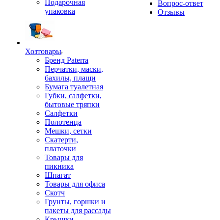
Подарочная
Вопрос-ответ
упаковка
Отзывы
Хозтовары
Бренд Paterra
Перчатки, маски,
бахилы, плащи
Бумага туалетная
Губки, салфетки,
бытовые тряпки
Салфетки
Полотенца
Мешки, сетки
Скатерти,
платочки
Товары для
пикника
Шпагат
Товары для офиса
Скотч
Грунты, горшки и
пакеты для рассады
Крышки