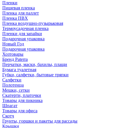
Пленки
Пищевая пленка
Пленка для паллет
Пленка ПВХ
Пленка воздушно-пузырьковая
Термоусадочная пленка
Пленки для запайки
Подарочная упаковка
Новый Год
Подарочная упаковка
Хозтовары
Бренд Paterra
Перчатки, маски, бахилы, плащи
Бумага туалетная
Губки, салфетки, бытовые тряпки
Салфетки
Полотенца
Мешки, сетки
Скатерти, платочки
Товары для пикника
Шпагат
Товары для офиса
Скотч
Грунты, горшки и пакеты для рассады
Крышки