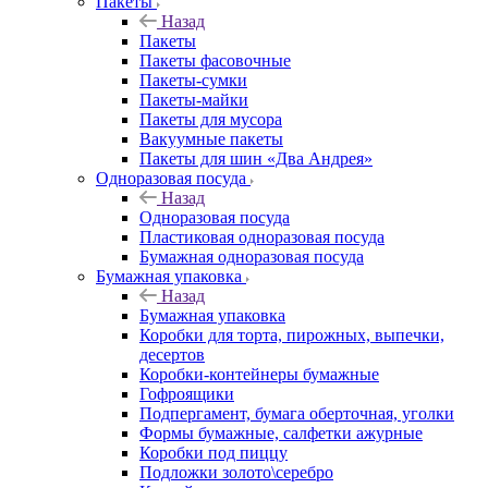
Пакеты
Назад
Пакеты
Пакеты фасовочные
Пакеты-сумки
Пакеты-майки
Пакеты для мусора
Вакуумные пакеты
Пакеты для шин «Два Андрея»
Одноразовая посуда
Назад
Одноразовая посуда
Пластиковая одноразовая посуда
Бумажная одноразовая посуда
Бумажная упаковка
Назад
Бумажная упаковка
Коробки для торта, пирожных, выпечки,
десертов
Коробки-контейнеры бумажные
Гофроящики
Подпергамент, бумага оберточная, уголки
Формы бумажные, салфетки ажурные
Коробки под пиццу
Подложки золото\серебро