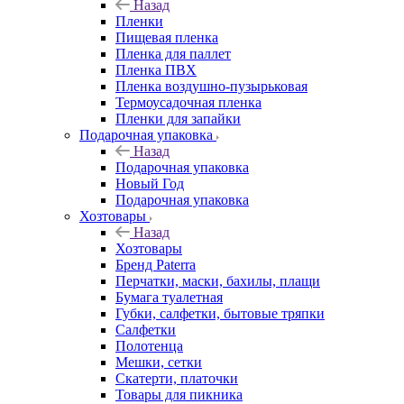
Назад
Пленки
Пищевая пленка
Пленка для паллет
Пленка ПВХ
Пленка воздушно-пузырьковая
Термоусадочная пленка
Пленки для запайки
Подарочная упаковка
Назад
Подарочная упаковка
Новый Год
Подарочная упаковка
Хозтовары
Назад
Хозтовары
Бренд Paterra
Перчатки, маски, бахилы, плащи
Бумага туалетная
Губки, салфетки, бытовые тряпки
Салфетки
Полотенца
Мешки, сетки
Скатерти, платочки
Товары для пикника