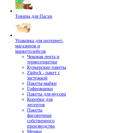
Товары для Пасхи
Упаковка для интернет-
магазинов и
маркетплейсов
Чековая лента и
термоэтикетки
Курьерские пакеты
Ziplock - пакет с
застежкой
Пакеты-майки
Гофроящики
Пакеты для мусора
Коробки для
десертов
Пакеты
фасовочные
собственного
производства
Мешки