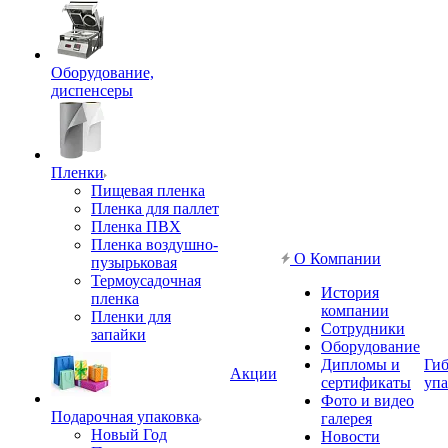
Оборудование,
диспенсеры
Пленки
Пищевая пленка
Пленка для паллет
Пленка ПВХ
Пленка воздушно-
О Компании
пузырьковая
Термоусадочная
История
пленка
компании
Пленки для
Сотрудники
запайки
Оборудование
Дипломы и
Гиб
Акции
сертификаты
упа
Фото и видео
Подарочная упаковка
галерея
Новый Год
Новости