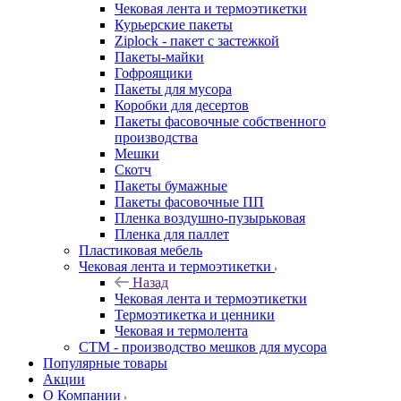
Чековая лента и термоэтикетки
Курьерские пакеты
Ziplock - пакет с застежкой
Пакеты-майки
Гофроящики
Пакеты для мусора
Коробки для десертов
Пакеты фасовочные собственного
производства
Мешки
Скотч
Пакеты бумажные
Пакеты фасовочные ПП
Пленка воздушно-пузырьковая
Пленка для паллет
Пластиковая мебель
Чековая лента и термоэтикетки
Назад
Чековая лента и термоэтикетки
Термоэтикетка и ценники
Чековая и термолента
СТМ - производство мешков для мусора
Популярные товары
Акции
О Компании