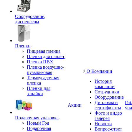
Оборудование,
диспенсеры
Пленки
Пищевая пленка
Пленка для паллет
Пленка ПВХ
Пленка воздушно-
О Компании
пузырьковая
Термоусадочная
История
пленка
компании
Пленки для
Сотрудники
запайки
Оборудование
Дипломы и
Гиб
Акции
сертификаты
упа
Фото и видео
Подарочная упаковка
галерея
Новый Год
Новости
Подарочная
Вопрос-ответ