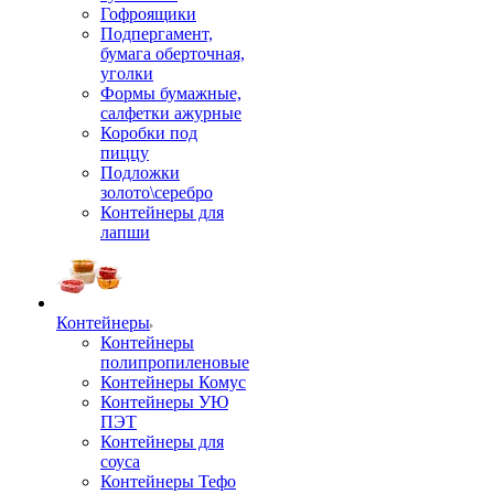
Гофроящики
Подпергамент,
бумага оберточная,
уголки
Формы бумажные,
салфетки ажурные
Коробки под
пиццу
Подложки
золото\серебро
Контейнеры для
лапши
Контейнеры
Контейнеры
полипропиленовые
Контейнеры Комус
Контейнеры УЮ
ПЭТ
Контейнеры для
соуса
Контейнеры Тефо