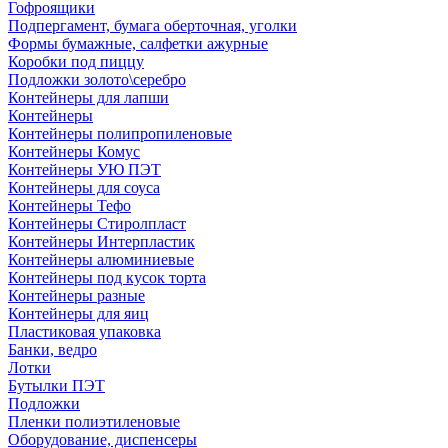
Гофроящики
Подпергамент, бумага оберточная, уголки
Формы бумажные, салфетки ажурные
Коробки под пиццу
Подложки золото\серебро
Контейнеры для лапши
Контейнеры
Контейнеры полипропиленовые
Контейнеры Комус
Контейнеры УЮ ПЭТ
Контейнеры для соуса
Контейнеры Тефо
Контейнеры Стиролпласт
Контейнеры Интерпластик
Контейнеры алюминиевые
Контейнеры под кусок торта
Контейнеры разные
Контейнеры для яиц
Пластиковая упаковка
Банки, ведро
Лотки
Бутылки ПЭТ
Подложки
Пленки полиэтиленовые
Оборудование, диспенсеры