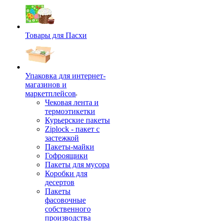
Товары для Пасхи
Упаковка для интернет-
магазинов и
маркетплейсов
Чековая лента и
термоэтикетки
Курьерские пакеты
Ziplock - пакет с
застежкой
Пакеты-майки
Гофроящики
Пакеты для мусора
Коробки для
десертов
Пакеты
фасовочные
собственного
производства