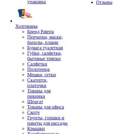
упаковка
Отзывы
Хозтовары
Бренд Paterra
Перчатки, маски,
бахилы, плащи
Бумага туалетная
Губки, салфетки,
бытовые тряпки
Салфетки
Полотенца
Мешки, сетки
Скатерти,
платочки
Товары для
пикника
Шпагат
Товары для офиса
Скотч
Грунты, горшки и
пакеты для рассады
Крышки
Хозяйственные