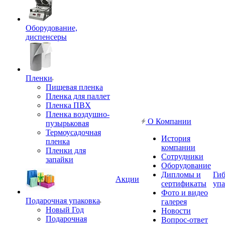
Оборудование,
диспенсеры
Пленки
Пищевая пленка
Пленка для паллет
Пленка ПВХ
Пленка воздушно-
О Компании
пузырьковая
Термоусадочная
История
пленка
компании
Пленки для
Сотрудники
запайки
Оборудование
Дипломы и
Гиб
Акции
сертификаты
упа
Фото и видео
Подарочная упаковка
галерея
Новый Год
Новости
Подарочная
Вопрос-ответ