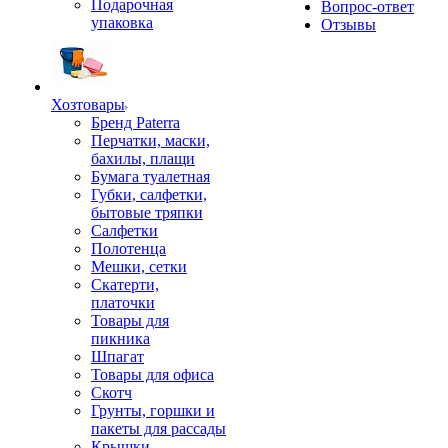
Подарочная
Вопрос-ответ
упаковка
Отзывы
Хозтовары
Бренд Paterra
Перчатки, маски,
бахилы, плащи
Бумага туалетная
Губки, салфетки,
бытовые тряпки
Салфетки
Полотенца
Мешки, сетки
Скатерти,
платочки
Товары для
пикника
Шпагат
Товары для офиса
Скотч
Грунты, горшки и
пакеты для рассады
Крышки