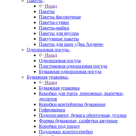
Пакеты
Назад
Пакеты
Пакеты фасовочные
Пакеты-сумки
Пакеты-майки
Пакеты для мусора
Вакуумные пакеты
Пакеты для шин «Два Андрея»
Одноразовая посуда
Назад
Одноразовая посуда
Пластиковая одноразовая посуда
Бумажная одноразовая посуда
Бумажная упаковка
Назад
Бумажная упаковка
Коробки для торта, пирожных, выпечки,
десертов
Коробки-контейнеры бумажные
Гофроящики
Подпергамент, бумага оберточная, уголки
Формы бумажные, салфетки ажурные
Коробки под пиццу
Подложки золото\серебро