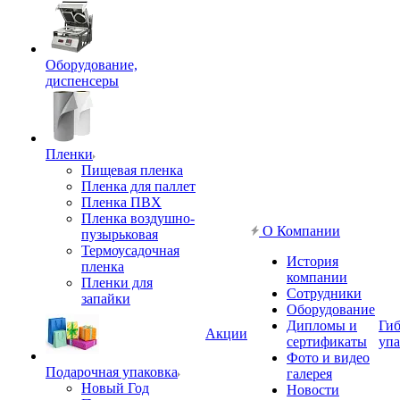
Оборудование,
диспенсеры
Пленки
Пищевая пленка
Пленка для паллет
Пленка ПВХ
Пленка воздушно-
О Компании
пузырьковая
Термоусадочная
История
пленка
компании
Пленки для
Сотрудники
запайки
Оборудование
Дипломы и
Гиб
Акции
сертификаты
упа
Фото и видео
Подарочная упаковка
галерея
Новый Год
Новости