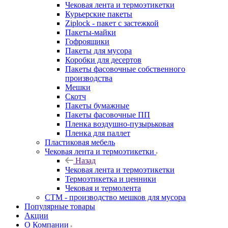
Чековая лента и термоэтикетки
Курьерские пакеты
Ziplock - пакет с застежкой
Пакеты-майки
Гофроящики
Пакеты для мусора
Коробки для десертов
Пакеты фасовочные собственного
производства
Мешки
Скотч
Пакеты бумажные
Пакеты фасовочные ПП
Пленка воздушно-пузырьковая
Пленка для паллет
Пластиковая мебель
Чековая лента и термоэтикетки
Назад
Чековая лента и термоэтикетки
Термоэтикетка и ценники
Чековая и термолента
СТМ - производство мешков для мусора
Популярные товары
Акции
О Компании