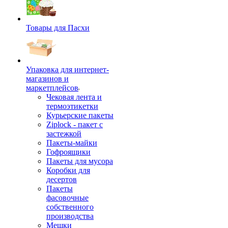
Товары для Пасхи
Упаковка для интернет-
магазинов и
маркетплейсов
Чековая лента и
термоэтикетки
Курьерские пакеты
Ziplock - пакет с
застежкой
Пакеты-майки
Гофроящики
Пакеты для мусора
Коробки для
десертов
Пакеты
фасовочные
собственного
производства
Мешки