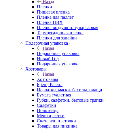
Назад
Пленки
Пищевая пленка
Пленка для паллет
Пленка ПВХ
Пленка воздушно-пузырьковая
Термоусадочная пленка
Пленки для запайки
Подарочная упаковка
Назад
Подарочная упаковка
Новый Год
Подарочная упаковка
Хозтовары
Назад
Хозтовары
Бренд Paterra
Перчатки, маски, бахилы, плащи
Бумага туалетная
Губки, салфетки, бытовые тряпки
Салфетки
Полотенца
Мешки, сетки
Скатерти, платочки
Товары для пикника