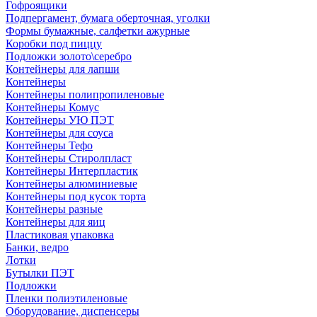
Гофроящики
Подпергамент, бумага оберточная, уголки
Формы бумажные, салфетки ажурные
Коробки под пиццу
Подложки золото\серебро
Контейнеры для лапши
Контейнеры
Контейнеры полипропиленовые
Контейнеры Комус
Контейнеры УЮ ПЭТ
Контейнеры для соуса
Контейнеры Тефо
Контейнеры Стиролпласт
Контейнеры Интерпластик
Контейнеры алюминиевые
Контейнеры под кусок торта
Контейнеры разные
Контейнеры для яиц
Пластиковая упаковка
Банки, ведро
Лотки
Бутылки ПЭТ
Подложки
Пленки полиэтиленовые
Оборудование, диспенсеры