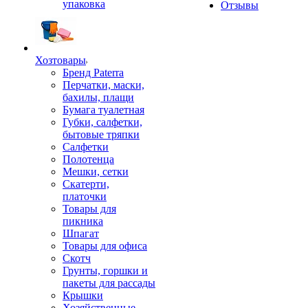
упаковка
Отзывы
Хозтовары
Бренд Paterra
Перчатки, маски,
бахилы, плащи
Бумага туалетная
Губки, салфетки,
бытовые тряпки
Салфетки
Полотенца
Мешки, сетки
Скатерти,
платочки
Товары для
пикника
Шпагат
Товары для офиса
Скотч
Грунты, горшки и
пакеты для рассады
Крышки
Хозяйственные