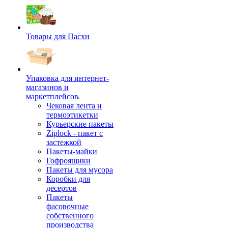
Товары для Пасхи
Упаковка для интернет-
магазинов и
маркетплейсов
Чековая лента и
термоэтикетки
Курьерские пакеты
Ziplock - пакет с
застежкой
Пакеты-майки
Гофроящики
Пакеты для мусора
Коробки для
десертов
Пакеты
фасовочные
собственного
производства