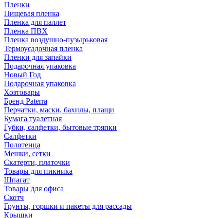
Пленки
Пищевая пленка
Пленка для паллет
Пленка ПВХ
Пленка воздушно-пузырьковая
Термоусадочная пленка
Пленки для запайки
Подарочная упаковка
Новый Год
Подарочная упаковка
Хозтовары
Бренд Paterra
Перчатки, маски, бахилы, плащи
Бумага туалетная
Губки, салфетки, бытовые тряпки
Салфетки
Полотенца
Мешки, сетки
Скатерти, платочки
Товары для пикника
Шпагат
Товары для офиса
Скотч
Грунты, горшки и пакеты для рассады
Крышки