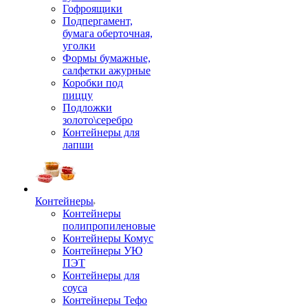
Гофроящики
Подпергамент,
бумага оберточная,
уголки
Формы бумажные,
салфетки ажурные
Коробки под
пиццу
Подложки
золото\серебро
Контейнеры для
лапши
Контейнеры
Контейнеры
полипропиленовые
Контейнеры Комус
Контейнеры УЮ
ПЭТ
Контейнеры для
соуса
Контейнеры Тефо