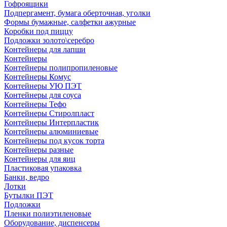
Гофроящики
Подпергамент, бумага оберточная, уголки
Формы бумажные, салфетки ажурные
Коробки под пиццу
Подложки золото\серебро
Контейнеры для лапши
Контейнеры
Контейнеры полипропиленовые
Контейнеры Комус
Контейнеры УЮ ПЭТ
Контейнеры для соуса
Контейнеры Тефо
Контейнеры Стиролпласт
Контейнеры Интерпластик
Контейнеры алюминиевые
Контейнеры под кусок торта
Контейнеры разные
Контейнеры для яиц
Пластиковая упаковка
Банки, ведро
Лотки
Бутылки ПЭТ
Подложки
Пленки полиэтиленовые
Оборудование, диспенсеры