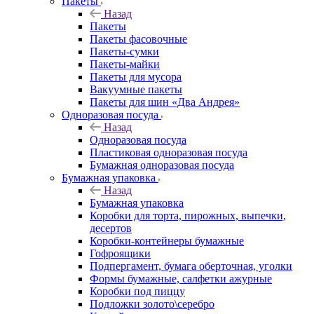
Пакеты
Назад
Пакеты
Пакеты фасовочные
Пакеты-сумки
Пакеты-майки
Пакеты для мусора
Вакуумные пакеты
Пакеты для шин «Два Андрея»
Одноразовая посуда
Назад
Одноразовая посуда
Пластиковая одноразовая посуда
Бумажная одноразовая посуда
Бумажная упаковка
Назад
Бумажная упаковка
Коробки для торта, пирожных, выпечки,
десертов
Коробки-контейнеры бумажные
Гофроящики
Подпергамент, бумага оберточная, уголки
Формы бумажные, салфетки ажурные
Коробки под пиццу
Подложки золото\серебро