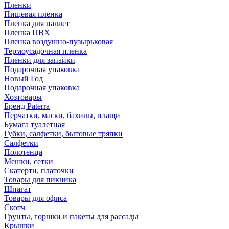
Пленки
Пищевая пленка
Пленка для паллет
Пленка ПВХ
Пленка воздушно-пузырьковая
Термоусадочная пленка
Пленки для запайки
Подарочная упаковка
Новый Год
Подарочная упаковка
Хозтовары
Бренд Paterra
Перчатки, маски, бахилы, плащи
Бумага туалетная
Губки, салфетки, бытовые тряпки
Салфетки
Полотенца
Мешки, сетки
Скатерти, платочки
Товары для пикника
Шпагат
Товары для офиса
Скотч
Грунты, горшки и пакеты для рассады
Крышки