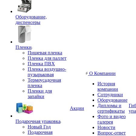
Оборудование,
диспенсеры
Пленки
Пищевая пленка
Пленка для паллет
Пленка ПВХ
Пленка воздушно-
О Компании
пузырьковая
Термоусадочная
История
пленка
компании
Пленки для
Сотрудники
запайки
Оборудование
Дипломы и
Гиб
Акции
сертификаты
упа
Фото и видео
Подарочная упаковка
галерея
Новый Год
Новости
Подарочная
Вопрос-ответ