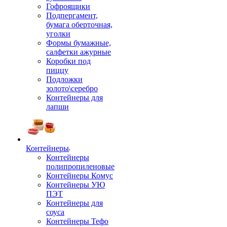
Гофроящики
Подпергамент,
бумага оберточная,
уголки
Формы бумажные,
салфетки ажурные
Коробки под
пиццу
Подложки
золото\серебро
Контейнеры для
лапши
Контейнеры
Контейнеры
полипропиленовые
Контейнеры Комус
Контейнеры УЮ
ПЭТ
Контейнеры для
соуса
Контейнеры Тефо