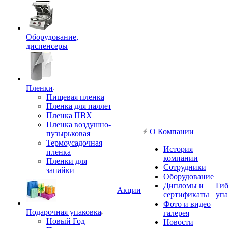
Оборудование,
диспенсеры
Пленки
Пищевая пленка
Пленка для паллет
Пленка ПВХ
Пленка воздушно-
О Компании
пузырьковая
Термоусадочная
История
пленка
компании
Пленки для
Сотрудники
запайки
Оборудование
Дипломы и
Гиб
Акции
сертификаты
упа
Фото и видео
Подарочная упаковка
галерея
Новый Год
Новости