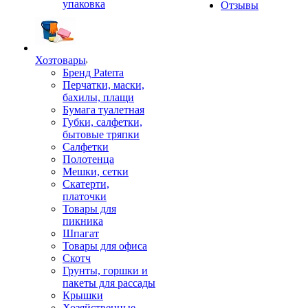
упаковка
Отзывы
Хозтовары
Бренд Paterra
Перчатки, маски,
бахилы, плащи
Бумага туалетная
Губки, салфетки,
бытовые тряпки
Салфетки
Полотенца
Мешки, сетки
Скатерти,
платочки
Товары для
пикника
Шпагат
Товары для офиса
Скотч
Грунты, горшки и
пакеты для рассады
Крышки
Хозяйственные