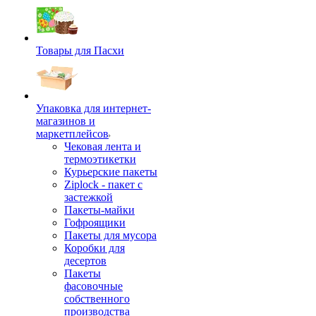
Товары для Пасхи
Упаковка для интернет-
магазинов и
маркетплейсов
Чековая лента и
термоэтикетки
Курьерские пакеты
Ziplock - пакет с
застежкой
Пакеты-майки
Гофроящики
Пакеты для мусора
Коробки для
десертов
Пакеты
фасовочные
собственного
производства