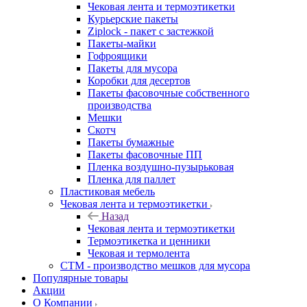
Чековая лента и термоэтикетки
Курьерские пакеты
Ziplock - пакет с застежкой
Пакеты-майки
Гофроящики
Пакеты для мусора
Коробки для десертов
Пакеты фасовочные собственного
производства
Мешки
Скотч
Пакеты бумажные
Пакеты фасовочные ПП
Пленка воздушно-пузырьковая
Пленка для паллет
Пластиковая мебель
Чековая лента и термоэтикетки
Назад
Чековая лента и термоэтикетки
Термоэтикетка и ценники
Чековая и термолента
СТМ - производство мешков для мусора
Популярные товары
Акции
О Компании