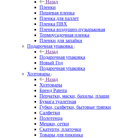
Назад
Пленки
Пищевая пленка
Пленка для паллет
Пленка ПВХ
Пленка воздушно-пузырьковая
Термоусадочная пленка
Пленки для запайки
Подарочная упаковка
Назад
Подарочная упаковка
Новый Год
Подарочная упаковка
Хозтовары
Назад
Хозтовары
Бренд Paterra
Перчатки, маски, бахилы, плащи
Бумага туалетная
Губки, салфетки, бытовые тряпки
Салфетки
Полотенца
Мешки, сетки
Скатерти, платочки
Товары для пикника