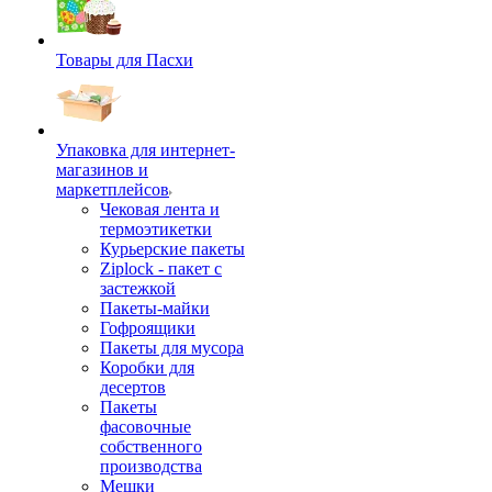
Товары для Пасхи
Упаковка для интернет-
магазинов и
маркетплейсов
Чековая лента и
термоэтикетки
Курьерские пакеты
Ziplock - пакет с
застежкой
Пакеты-майки
Гофроящики
Пакеты для мусора
Коробки для
десертов
Пакеты
фасовочные
собственного
производства
Мешки