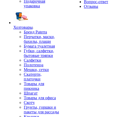
Подарочная
Вопрос-ответ
упаковка
Отзывы
Хозтовары
Бренд Paterra
Перчатки, маски,
бахилы, плащи
Бумага туалетная
Губки, салфетки,
бытовые тряпки
Салфетки
Полотенца
Мешки, сетки
Скатерти,
платочки
Товары для
пикника
Шпагат
Товары для офиса
Скотч
Грунты, горшки и
пакеты для рассады
Крышки