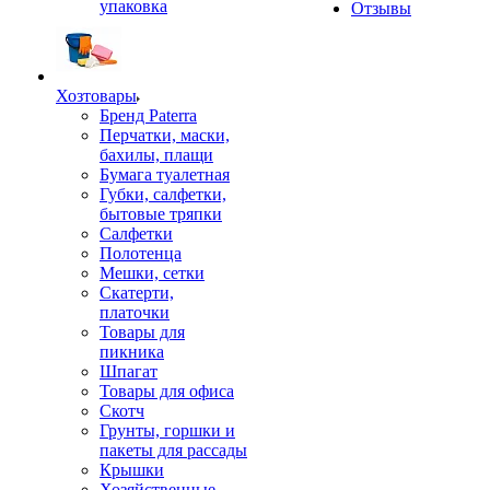
упаковка
Отзывы
Хозтовары
Бренд Paterra
Перчатки, маски,
бахилы, плащи
Бумага туалетная
Губки, салфетки,
бытовые тряпки
Салфетки
Полотенца
Мешки, сетки
Скатерти,
платочки
Товары для
пикника
Шпагат
Товары для офиса
Скотч
Грунты, горшки и
пакеты для рассады
Крышки
Хозяйственные