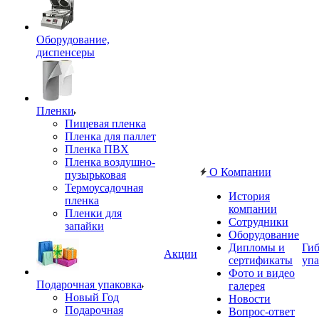
Оборудование,
диспенсеры
Пленки
Пищевая пленка
Пленка для паллет
Пленка ПВХ
Пленка воздушно-
О Компании
пузырьковая
Термоусадочная
История
пленка
компании
Пленки для
Сотрудники
запайки
Оборудование
Дипломы и
Гиб
Акции
сертификаты
упа
Фото и видео
Подарочная упаковка
галерея
Новый Год
Новости
Подарочная
Вопрос-ответ