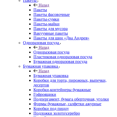
Пакеты
Назад
Пакеты
Пакеты фасовочные
Пакеты-сумки
Пакеты-майки
Пакеты для мусора
Вакуумные пакеты
Пакеты для шин «Два Андрея»
Одноразовая посуда
Назад
Одноразовая посуда
Пластиковая одноразовая посуда
Бумажная одноразовая посуда
Бумажная упаковка
Назад
Бумажная упаковка
Коробки для торта, пирожных, выпечки,
десертов
Коробки-контейнеры бумажные
Гофроящики
Подпергамент, бумага оберточная, уголки
Формы бумажные, салфетки ажурные
Коробки под пиццу
Подложки золото\серебро