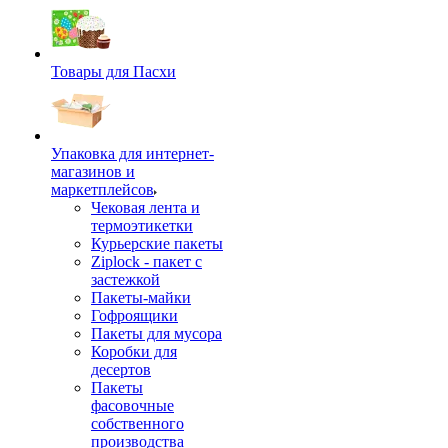
Товары для Пасхи
Упаковка для интернет-
магазинов и
маркетплейсов
Чековая лента и
термоэтикетки
Курьерские пакеты
Ziplock - пакет с
застежкой
Пакеты-майки
Гофроящики
Пакеты для мусора
Коробки для
десертов
Пакеты
фасовочные
собственного
производства