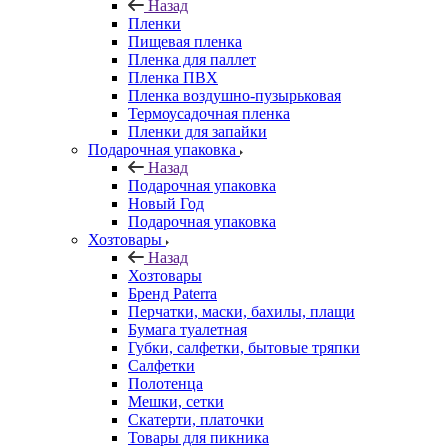
Назад
Пленки
Пищевая пленка
Пленка для паллет
Пленка ПВХ
Пленка воздушно-пузырьковая
Термоусадочная пленка
Пленки для запайки
Подарочная упаковка
Назад
Подарочная упаковка
Новый Год
Подарочная упаковка
Хозтовары
Назад
Хозтовары
Бренд Paterra
Перчатки, маски, бахилы, плащи
Бумага туалетная
Губки, салфетки, бытовые тряпки
Салфетки
Полотенца
Мешки, сетки
Скатерти, платочки
Товары для пикника