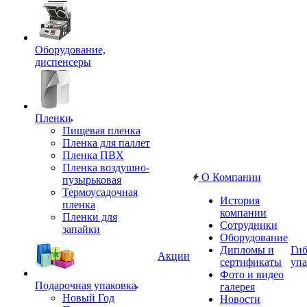
Оборудование,
диспенсеры
Пленки
Пищевая пленка
Пленка для паллет
Пленка ПВХ
Пленка воздушно-
О Компании
пузырьковая
Термоусадочная
История
пленка
компании
Пленки для
Сотрудники
запайки
Оборудование
Дипломы и
Гиб
Акции
сертификаты
упа
Фото и видео
Подарочная упаковка
галерея
Новый Год
Новости