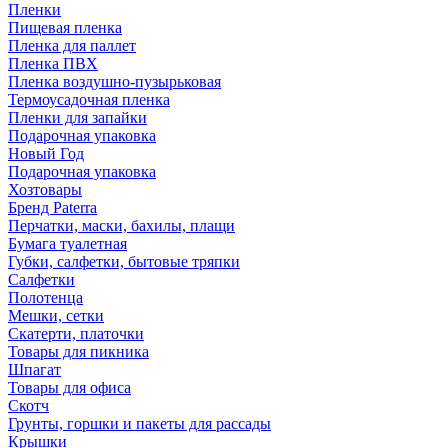
Пленки
Пищевая пленка
Пленка для паллет
Пленка ПВХ
Пленка воздушно-пузырьковая
Термоусадочная пленка
Пленки для запайки
Подарочная упаковка
Новый Год
Подарочная упаковка
Хозтовары
Бренд Paterra
Перчатки, маски, бахилы, плащи
Бумага туалетная
Губки, салфетки, бытовые тряпки
Салфетки
Полотенца
Мешки, сетки
Скатерти, платочки
Товары для пикника
Шпагат
Товары для офиса
Скотч
Грунты, горшки и пакеты для рассады
Крышки