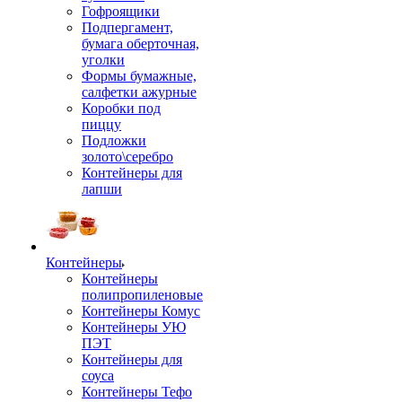
Гофроящики
Подпергамент,
бумага оберточная,
уголки
Формы бумажные,
салфетки ажурные
Коробки под
пиццу
Подложки
золото\серебро
Контейнеры для
лапши
Контейнеры
Контейнеры
полипропиленовые
Контейнеры Комус
Контейнеры УЮ
ПЭТ
Контейнеры для
соуса
Контейнеры Тефо