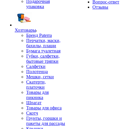
Подарочная
Вопрос-ответ
упаковка
Отзывы
Хозтовары
Бренд Paterra
Перчатки, маски,
бахилы, плащи
Бумага туалетная
Губки, салфетки,
бытовые тряпки
Салфетки
Полотенца
Мешки, сетки
Скатерти,
платочки
Товары для
пикника
Шпагат
Товары для офиса
Скотч
Грунты, горшки и
пакеты для рассады
Крышки