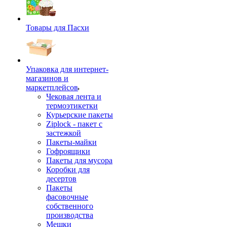
Товары для Пасхи
Упаковка для интернет-
магазинов и
маркетплейсов
Чековая лента и
термоэтикетки
Курьерские пакеты
Ziplock - пакет с
застежкой
Пакеты-майки
Гофроящики
Пакеты для мусора
Коробки для
десертов
Пакеты
фасовочные
собственного
производства
Мешки