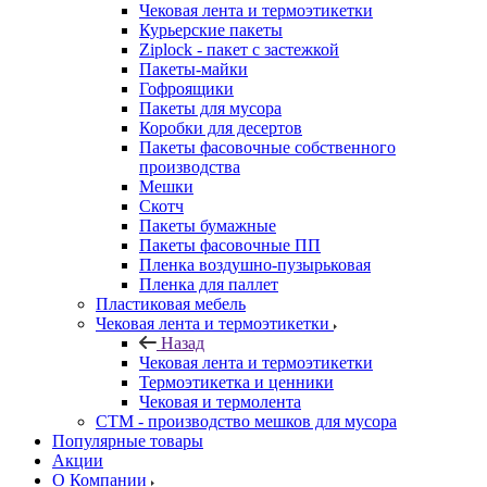
Чековая лента и термоэтикетки
Курьерские пакеты
Ziplock - пакет с застежкой
Пакеты-майки
Гофроящики
Пакеты для мусора
Коробки для десертов
Пакеты фасовочные собственного
производства
Мешки
Скотч
Пакеты бумажные
Пакеты фасовочные ПП
Пленка воздушно-пузырьковая
Пленка для паллет
Пластиковая мебель
Чековая лента и термоэтикетки
Назад
Чековая лента и термоэтикетки
Термоэтикетка и ценники
Чековая и термолента
СТМ - производство мешков для мусора
Популярные товары
Акции
О Компании