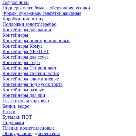
Гофроящики
Подпергамент, бумага оберточная, уголки
Формы бумажные, салфетки ажурные
Коробки под пиццу
Подложки золото\серебро
Контейнеры для лапши
Контейнеры
Контейнеры полипропиленовые
Контейнеры Комус
Контейнеры УЮ ПЭТ
Контейнеры для соуса
Контейнеры Тефо
Контейнеры Стиролпласт
Контейнеры Интерпластик
Контейнеры алюминиевые
Контейнеры под кусок торта
Контейнеры разные
Контейнеры для яиц
Пластиковая упаковка
Банки, ведро
Лотки
Бутылки ПЭТ
Подложки
Пленки полиэтиленовые
Оборудование, диспенсеры