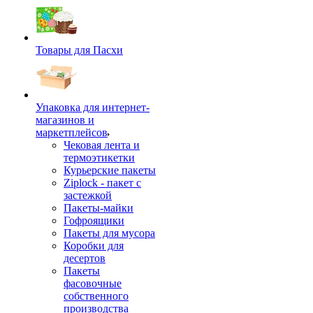
Товары для Пасхи
Упаковка для интернет-
магазинов и
маркетплейсов
Чековая лента и
термоэтикетки
Курьерские пакеты
Ziplock - пакет с
застежкой
Пакеты-майки
Гофроящики
Пакеты для мусора
Коробки для
десертов
Пакеты
фасовочные
собственного
производства