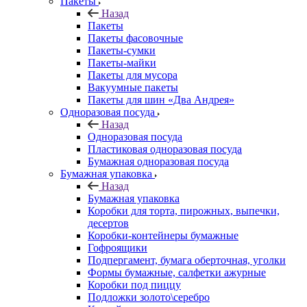
Пакеты
Назад
Пакеты
Пакеты фасовочные
Пакеты-сумки
Пакеты-майки
Пакеты для мусора
Вакуумные пакеты
Пакеты для шин «Два Андрея»
Одноразовая посуда
Назад
Одноразовая посуда
Пластиковая одноразовая посуда
Бумажная одноразовая посуда
Бумажная упаковка
Назад
Бумажная упаковка
Коробки для торта, пирожных, выпечки,
десертов
Коробки-контейнеры бумажные
Гофроящики
Подпергамент, бумага оберточная, уголки
Формы бумажные, салфетки ажурные
Коробки под пиццу
Подложки золото\серебро