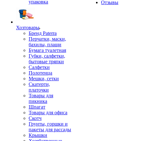
упаковка
Отзывы
Хозтовары
Бренд Paterra
Перчатки, маски,
бахилы, плащи
Бумага туалетная
Губки, салфетки,
бытовые тряпки
Салфетки
Полотенца
Мешки, сетки
Скатерти,
платочки
Товары для
пикника
Шпагат
Товары для офиса
Скотч
Грунты, горшки и
пакеты для рассады
Крышки
Хозяйственные