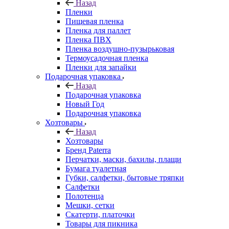
Назад
Пленки
Пищевая пленка
Пленка для паллет
Пленка ПВХ
Пленка воздушно-пузырьковая
Термоусадочная пленка
Пленки для запайки
Подарочная упаковка
Назад
Подарочная упаковка
Новый Год
Подарочная упаковка
Хозтовары
Назад
Хозтовары
Бренд Paterra
Перчатки, маски, бахилы, плащи
Бумага туалетная
Губки, салфетки, бытовые тряпки
Салфетки
Полотенца
Мешки, сетки
Скатерти, платочки
Товары для пикника