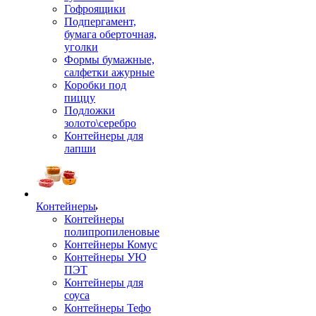
Гофроящики
Подпергамент,
бумага оберточная,
уголки
Формы бумажные,
салфетки ажурные
Коробки под
пиццу
Подложки
золото\серебро
Контейнеры для
лапши
Контейнеры
Контейнеры
полипропиленовые
Контейнеры Комус
Контейнеры УЮ
ПЭТ
Контейнеры для
соуса
Контейнеры Тефо