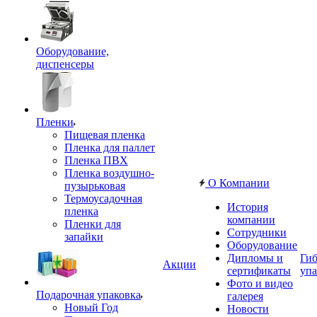
Оборудование,
диспенсеры
Пленки
Пищевая пленка
Пленка для паллет
Пленка ПВХ
Пленка воздушно-
О Компании
пузырьковая
Термоусадочная
История
пленка
компании
Пленки для
Сотрудники
запайки
Оборудование
Дипломы и
Гиб
Акции
сертификаты
упа
Фото и видео
Подарочная упаковка
галерея
Новый Год
Новости