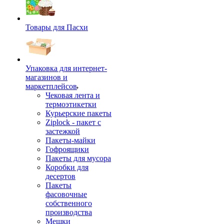
Товары для Пасхи
Упаковка для интернет-
магазинов и
маркетплейсов
Чековая лента и
термоэтикетки
Курьерские пакеты
Ziplock - пакет с
застежкой
Пакеты-майки
Гофроящики
Пакеты для мусора
Коробки для
десертов
Пакеты
фасовочные
собственного
производства
Мешки