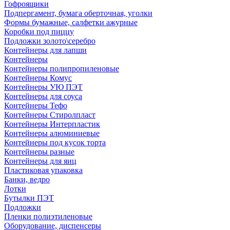
Гофроящики
Подпергамент, бумага оберточная, уголки
Формы бумажные, салфетки ажурные
Коробки под пиццу
Подложки золото\серебро
Контейнеры для лапши
Контейнеры
Контейнеры полипропиленовые
Контейнеры Комус
Контейнеры УЮ ПЭТ
Контейнеры для соуса
Контейнеры Тефо
Контейнеры Стиролпласт
Контейнеры Интерпластик
Контейнеры алюминиевые
Контейнеры под кусок торта
Контейнеры разные
Контейнеры для яиц
Пластиковая упаковка
Банки, ведро
Лотки
Бутылки ПЭТ
Подложки
Пленки полиэтиленовые
Оборудование, диспенсеры