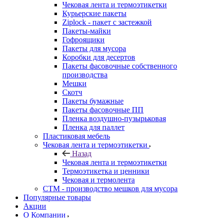
Чековая лента и термоэтикетки
Курьерские пакеты
Ziplock - пакет с застежкой
Пакеты-майки
Гофроящики
Пакеты для мусора
Коробки для десертов
Пакеты фасовочные собственного
производства
Мешки
Скотч
Пакеты бумажные
Пакеты фасовочные ПП
Пленка воздушно-пузырьковая
Пленка для паллет
Пластиковая мебель
Чековая лента и термоэтикетки
Назад
Чековая лента и термоэтикетки
Термоэтикетка и ценники
Чековая и термолента
СТМ - производство мешков для мусора
Популярные товары
Акции
О Компании