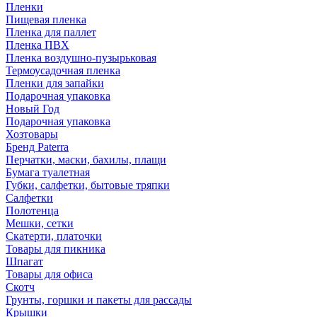
Пленки
Пищевая пленка
Пленка для паллет
Пленка ПВХ
Пленка воздушно-пузырьковая
Термоусадочная пленка
Пленки для запайки
Подарочная упаковка
Новый Год
Подарочная упаковка
Хозтовары
Бренд Paterra
Перчатки, маски, бахилы, плащи
Бумага туалетная
Губки, салфетки, бытовые тряпки
Салфетки
Полотенца
Мешки, сетки
Скатерти, платочки
Товары для пикника
Шпагат
Товары для офиса
Скотч
Грунты, горшки и пакеты для рассады
Крышки