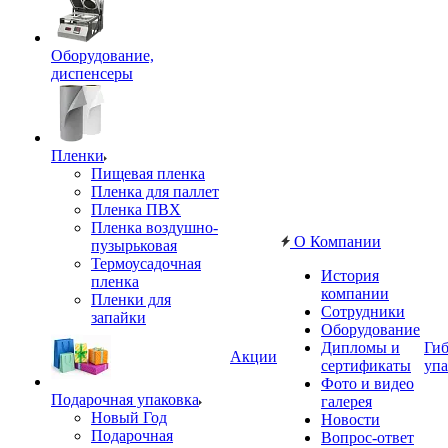
Оборудование,
диспенсеры
Пленки
Пищевая пленка
Пленка для паллет
Пленка ПВХ
Пленка воздушно-
О Компании
пузырьковая
Термоусадочная
История
пленка
компании
Пленки для
Сотрудники
запайки
Оборудование
Дипломы и
Гиб
Акции
сертификаты
упа
Фото и видео
Подарочная упаковка
галерея
Новый Год
Новости
Подарочная
Вопрос-ответ