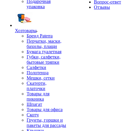
Подарочная
Вопрос-ответ
упаковка
Отзывы
Хозтовары
Бренд Paterra
Перчатки, маски,
бахилы, плащи
Бумага туалетная
Губки, салфетки,
бытовые тряпки
Салфетки
Полотенца
Мешки, сетки
Скатерти,
платочки
Товары для
пикника
Шпагат
Товары для офиса
Скотч
Грунты, горшки и
пакеты для рассады
Крышки