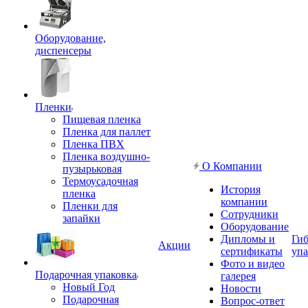
Оборудование,
диспенсеры
Пленки
Пищевая пленка
Пленка для паллет
Пленка ПВХ
Пленка воздушно-
О Компании
пузырьковая
Термоусадочная
История
пленка
компании
Пленки для
Сотрудники
запайки
Оборудование
Дипломы и
Гиб
Акции
сертификаты
упа
Фото и видео
Подарочная упаковка
галерея
Новый Год
Новости
Подарочная
Вопрос-ответ