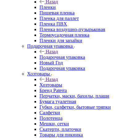
Назад
Пленки
Пищевая пленка
Пленка для паллет
Пленка ПВХ
Пленка воздушно-пузырьковая
Термоусадочная пленка
Пленки для запайки
Подарочная упаковка
Назад
Подарочная упаковка
Новый Год
Подарочная упаковка
Хозтовары
Назад
Хозтовары
Бренд Paterra
Перчатки, маски, бахилы, плащи
Бумага туалетная
Губки, салфетки, бытовые тряпки
Салфетки
Полотенца
Мешки, сетки
Скатерти, платочки
Товары для пикника