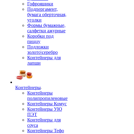
Гофроящики
Подпергамент,
бумага оберточная,
уголки
Формы бумажные,
салфетки ажурные
Коробки под
пиццу
Подложки
золото\серебро
Контейнеры для
лапши
Контейнеры
Контейнеры
полипропиленовые
Контейнеры Комус
Контейнеры УЮ
ПЭТ
Контейнеры для
соуса
Контейнеры Тефо