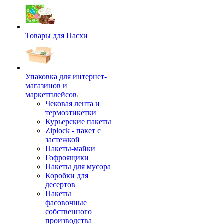
Товары для Пасхи
Упаковка для интернет-
магазинов и
маркетплейсов
Чековая лента и
термоэтикетки
Курьерские пакеты
Ziplock - пакет с
застежкой
Пакеты-майки
Гофроящики
Пакеты для мусора
Коробки для
десертов
Пакеты
фасовочные
собственного
производства