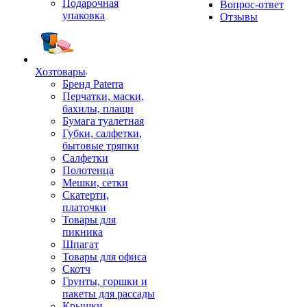
Подарочная
Вопрос-ответ
упаковка
Отзывы
Хозтовары
Бренд Paterra
Перчатки, маски,
бахилы, плащи
Бумага туалетная
Губки, салфетки,
бытовые тряпки
Салфетки
Полотенца
Мешки, сетки
Скатерти,
платочки
Товары для
пикника
Шпагат
Товары для офиса
Скотч
Грунты, горшки и
пакеты для рассады
Крышки