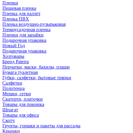
Пленки
Пищевая пленка
Пленка для паллет
Пленка ПВХ
Пленка воздушно-пузырьковая
Термоусадочная пленка
Пленки для запайки
Подарочная упаковка
Новый Год
Подарочная упаковка
Хозтовары
Бренд Paterra
Перчатки, маски, бахилы, плащи
Бумага туалетная
Губки, салфетки, бытовые тряпки
Салфетки
Полотенца
Мешки, сетки
Скатерти, платочки
Товары для пикника
Шпагат
Товары для офиса
Скотч
Грунты, горшки и пакеты для рассады
Крышки