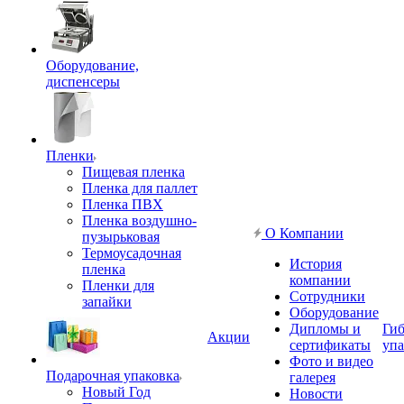
Оборудование,
диспенсеры
Пленки
Пищевая пленка
Пленка для паллет
Пленка ПВХ
Пленка воздушно-
О Компании
пузырьковая
Термоусадочная
История
пленка
компании
Пленки для
Сотрудники
запайки
Оборудование
Дипломы и
Гиб
Акции
сертификаты
упа
Фото и видео
Подарочная упаковка
галерея
Новый Год
Новости