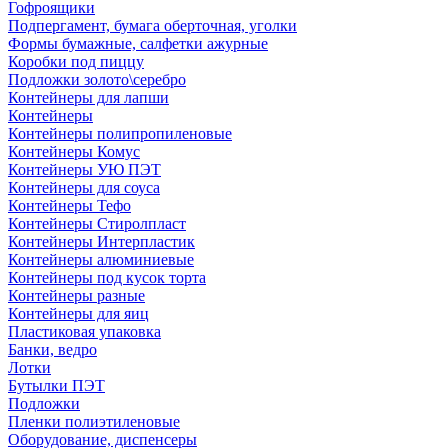
Гофроящики
Подпергамент, бумага оберточная, уголки
Формы бумажные, салфетки ажурные
Коробки под пиццу
Подложки золото\серебро
Контейнеры для лапши
Контейнеры
Контейнеры полипропиленовые
Контейнеры Комус
Контейнеры УЮ ПЭТ
Контейнеры для соуса
Контейнеры Тефо
Контейнеры Стиролпласт
Контейнеры Интерпластик
Контейнеры алюминиевые
Контейнеры под кусок торта
Контейнеры разные
Контейнеры для яиц
Пластиковая упаковка
Банки, ведро
Лотки
Бутылки ПЭТ
Подложки
Пленки полиэтиленовые
Оборудование, диспенсеры