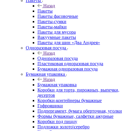
Пакеты
Назад
Пакеты
Пакеты фасовочные
Пакеты-сумки
Пакеты-майки
Пакеты для мусора
Вакуумные пакеты
Пакеты для шин «Два Андрея»
Одноразовая посуда
Назад
Одноразовая посуда
Пластиковая одноразовая посуда
Бумажная одноразовая посуда
Бумажная упаковка
Назад
Бумажная упаковка
Коробки для торта, пирожных, выпечки,
десертов
Коробки-контейнеры бумажные
Гофроящики
Подпергамент, бумага оберточная, уголки
Формы бумажные, салфетки ажурные
Коробки под пиццу
Подложки золото\серебро