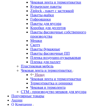
Чековая лента и термоэтикетки
Курьерские пакеты
Ziplock - пакет с застежкой
Пакеты-майки
Гофроящики
Пакеты для мусора
Коробки для десертов
Пакеты фасовочные собственного
производства
Мешки
Скотч
Пакеты бумажные
Пакеты фасовочные ПП
Пленка воздушно-пузырьковая
Пленка для паллет
Пластиковая мебель
Чековая лента и термоэтикетки
Назад
Чековая лента и термоэтикетки
Термоэтикетка и ценники
Чековая и термолента
СТМ - производство мешков для мусора
Популярные товары
Акции
О Компании