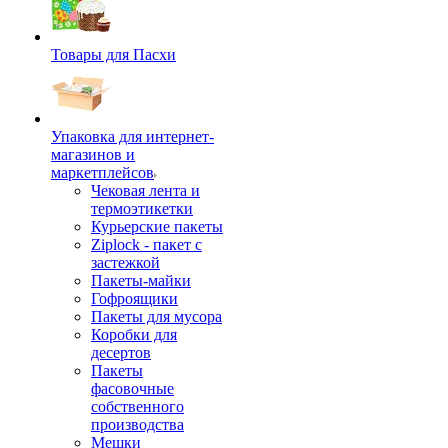
Товары для Пасхи
Упаковка для интернет-
магазинов и
маркетплейсов
Чековая лента и
термоэтикетки
Курьерские пакеты
Ziplock - пакет с
застежкой
Пакеты-майки
Гофроящики
Пакеты для мусора
Коробки для
десертов
Пакеты
фасовочные
собственного
производства
Мешки