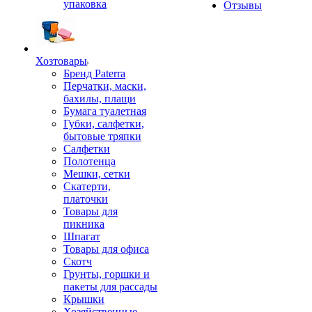
упаковка
Отзывы
Хозтовары
Бренд Paterra
Перчатки, маски,
бахилы, плащи
Бумага туалетная
Губки, салфетки,
бытовые тряпки
Салфетки
Полотенца
Мешки, сетки
Скатерти,
платочки
Товары для
пикника
Шпагат
Товары для офиса
Скотч
Грунты, горшки и
пакеты для рассады
Крышки
Хозяйственные