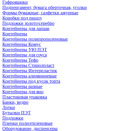
Гофроящики
Подпергамент, бумага оберточная, уголки
Формы бумажные, салфетки ажурные
Коробки под пиццу
Подложки золото\серебро
Контейнеры для лапши
Контейнеры
Контейнеры полипропиленовые
Контейнеры Комус
Контейнеры УЮ ПЭТ
Контейнеры для соуса
Контейнеры Тефо
Контейнеры Стиролпласт
Контейнеры Интерпластик
Контейнеры алюминиевые
Контейнеры под кусок торта
Контейнеры разные
Контейнеры для яиц
Пластиковая упаковка
Банки, ведро
Лотки
Бутылки ПЭТ
Подложки
Пленки полиэтиленовые
Оборудование, диспенсеры