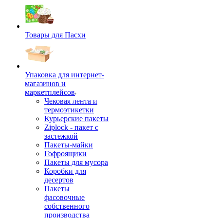
Товары для Пасхи
Упаковка для интернет-
магазинов и
маркетплейсов
Чековая лента и
термоэтикетки
Курьерские пакеты
Ziplock - пакет с
застежкой
Пакеты-майки
Гофроящики
Пакеты для мусора
Коробки для
десертов
Пакеты
фасовочные
собственного
производства