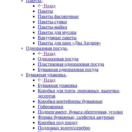
Пакеты
Назад
Пакеты
Пакеты фасовочные
Пакеты-сумки
Пакеты-майки
Пакеты для мусора
Вакуумные пакеты
Пакеты для шин «Два Андрея»
Одноразовая посуда
Назад
Одноразовая посуда
Пластиковая одноразовая посуда
Бумажная одноразовая посуда
Бумажная упаковка
Назад
Бумажная упаковка
Коробки для торта, пирожных, выпечки,
десертов
Коробки-контейнеры бумажные
Гофроящики
Подпергамент, бумага оберточная, уголки
Формы бумажные, салфетки ажурные
Коробки под пиццу
Подложки золото\серебро