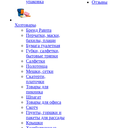
упаковка
Отзывы
Хозтовары
Бренд Paterra
Перчатки, маски,
бахилы, плащи
Бумага туалетная
Губки, салфетки,
бытовые тряпки
Салфетки
Полотенца
Мешки, сетки
Скатерти,
платочки
Товары для
пикника
Шпагат
Товары для офиса
Скотч
Грунты, горшки и
пакеты для рассады
Крышки
Хозяйственные