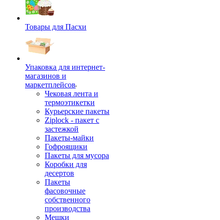
Товары для Пасхи
Упаковка для интернет-
магазинов и
маркетплейсов
Чековая лента и
термоэтикетки
Курьерские пакеты
Ziplock - пакет с
застежкой
Пакеты-майки
Гофроящики
Пакеты для мусора
Коробки для
десертов
Пакеты
фасовочные
собственного
производства
Мешки