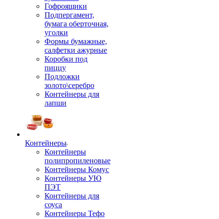
Гофроящики
Подпергамент,
бумага оберточная,
уголки
Формы бумажные,
салфетки ажурные
Коробки под
пиццу
Подложки
золото\серебро
Контейнеры для
лапши
Контейнеры
Контейнеры
полипропиленовые
Контейнеры Комус
Контейнеры УЮ
ПЭТ
Контейнеры для
соуса
Контейнеры Тефо