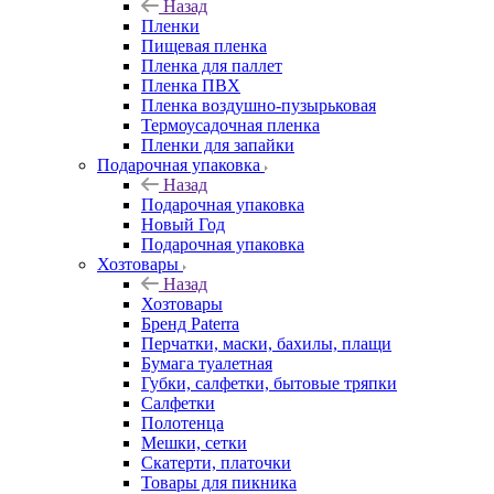
Назад
Пленки
Пищевая пленка
Пленка для паллет
Пленка ПВХ
Пленка воздушно-пузырьковая
Термоусадочная пленка
Пленки для запайки
Подарочная упаковка
Назад
Подарочная упаковка
Новый Год
Подарочная упаковка
Хозтовары
Назад
Хозтовары
Бренд Paterra
Перчатки, маски, бахилы, плащи
Бумага туалетная
Губки, салфетки, бытовые тряпки
Салфетки
Полотенца
Мешки, сетки
Скатерти, платочки
Товары для пикника