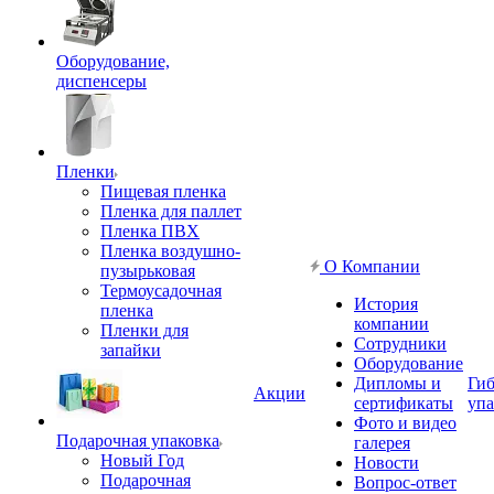
Оборудование,
диспенсеры
Пленки
Пищевая пленка
Пленка для паллет
Пленка ПВХ
Пленка воздушно-
О Компании
пузырьковая
Термоусадочная
История
пленка
компании
Пленки для
Сотрудники
запайки
Оборудование
Дипломы и
Гиб
Акции
сертификаты
упа
Фото и видео
Подарочная упаковка
галерея
Новый Год
Новости
Подарочная
Вопрос-ответ