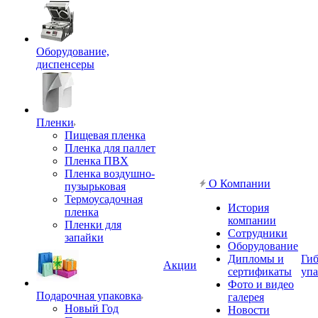
Оборудование,
диспенсеры
Пленки
Пищевая пленка
Пленка для паллет
Пленка ПВХ
Пленка воздушно-
О Компании
пузырьковая
Термоусадочная
История
пленка
компании
Пленки для
Сотрудники
запайки
Оборудование
Дипломы и
Гиб
Акции
сертификаты
упа
Фото и видео
Подарочная упаковка
галерея
Новый Год
Новости