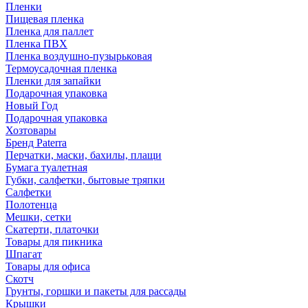
Пленки
Пищевая пленка
Пленка для паллет
Пленка ПВХ
Пленка воздушно-пузырьковая
Термоусадочная пленка
Пленки для запайки
Подарочная упаковка
Новый Год
Подарочная упаковка
Хозтовары
Бренд Paterra
Перчатки, маски, бахилы, плащи
Бумага туалетная
Губки, салфетки, бытовые тряпки
Салфетки
Полотенца
Мешки, сетки
Скатерти, платочки
Товары для пикника
Шпагат
Товары для офиса
Скотч
Грунты, горшки и пакеты для рассады
Крышки