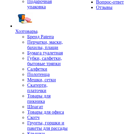
Подарочная
Вопрос-ответ
упаковка
Отзывы
Хозтовары
Бренд Paterra
Перчатки, маски,
бахилы, плащи
Бумага туалетная
Губки, салфетки,
бытовые тряпки
Салфетки
Полотенца
Мешки, сетки
Скатерти,
платочки
Товары для
пикника
Шпагат
Товары для офиса
Скотч
Грунты, горшки и
пакеты для рассады
Крышки