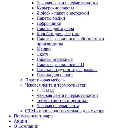
Чековая лента и термоэтикетки
Курьерские пакеты
Ziplock - пакет с застежкой
Пакеты-майки
Гофроящики
Пакеты для мусора
Коробки для десертов
Пакеты фасовочные собственного
производства
Мешки
Скотч
Пакеты бумажные
Пакеты фасовочные ПП
Пленка воздушно-пузырьковая
Пленка для паллет
Пластиковая мебель
Чековая лента и термоэтикетки
Назад
Чековая лента и термоэтикетки
Термоэтикетка и ценники
Чековая и термолента
СТМ - производство мешков для мусора
Популярные товары
Акции
О Компании