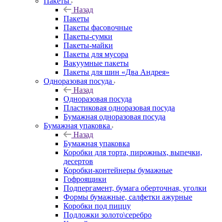
Пакеты
Назад
Пакеты
Пакеты фасовочные
Пакеты-сумки
Пакеты-майки
Пакеты для мусора
Вакуумные пакеты
Пакеты для шин «Два Андрея»
Одноразовая посуда
Назад
Одноразовая посуда
Пластиковая одноразовая посуда
Бумажная одноразовая посуда
Бумажная упаковка
Назад
Бумажная упаковка
Коробки для торта, пирожных, выпечки,
десертов
Коробки-контейнеры бумажные
Гофроящики
Подпергамент, бумага оберточная, уголки
Формы бумажные, салфетки ажурные
Коробки под пиццу
Подложки золото\серебро