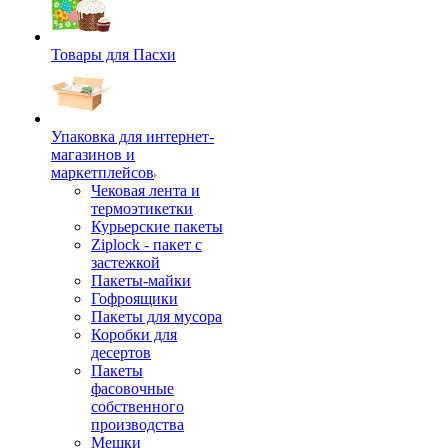
Товары для Пасхи
Упаковка для интернет-
магазинов и
маркетплейсов
Чековая лента и
термоэтикетки
Курьерские пакеты
Ziplock - пакет с
застежкой
Пакеты-майки
Гофроящики
Пакеты для мусора
Коробки для
десертов
Пакеты
фасовочные
собственного
производства
Мешки