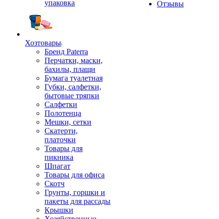
упаковка
Отзывы
Хозтовары
Бренд Paterra
Перчатки, маски,
бахилы, плащи
Бумага туалетная
Губки, салфетки,
бытовые тряпки
Салфетки
Полотенца
Мешки, сетки
Скатерти,
платочки
Товары для
пикника
Шпагат
Товары для офиса
Скотч
Грунты, горшки и
пакеты для рассады
Крышки
Хозяйственные