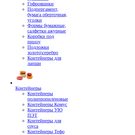
Гофроящики
Подпергамент,
бумага оберточная,
уголки
Формы бумажные,
салфетки ажурные
Коробки под
пиццу
Подложки
золото\серебро
Контейнеры для
лапши
Контейнеры
Контейнеры
полипропиленовые
Контейнеры Комус
Контейнеры УЮ
ПЭТ
Контейнеры для
соуса
Контейнеры Тефо