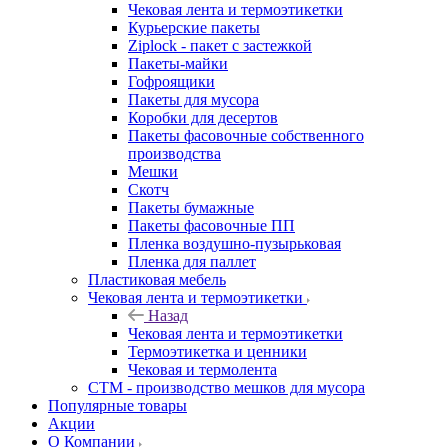
Чековая лента и термоэтикетки
Курьерские пакеты
Ziplock - пакет с застежкой
Пакеты-майки
Гофроящики
Пакеты для мусора
Коробки для десертов
Пакеты фасовочные собственного
производства
Мешки
Скотч
Пакеты бумажные
Пакеты фасовочные ПП
Пленка воздушно-пузырьковая
Пленка для паллет
Пластиковая мебель
Чековая лента и термоэтикетки
Назад
Чековая лента и термоэтикетки
Термоэтикетка и ценники
Чековая и термолента
СТМ - производство мешков для мусора
Популярные товары
Акции
О Компании