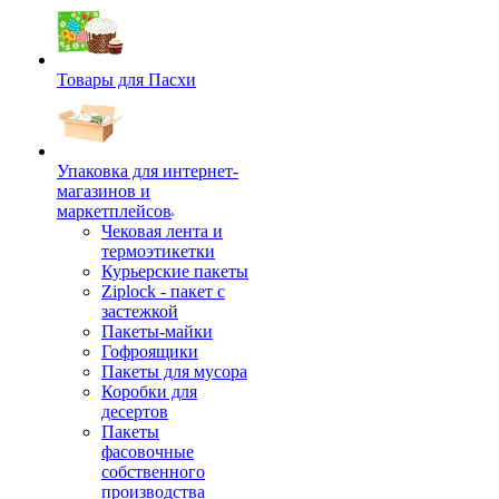
Товары для Пасхи
Упаковка для интернет-
магазинов и
маркетплейсов
Чековая лента и
термоэтикетки
Курьерские пакеты
Ziplock - пакет с
застежкой
Пакеты-майки
Гофроящики
Пакеты для мусора
Коробки для
десертов
Пакеты
фасовочные
собственного
производства