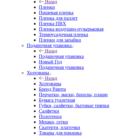
Назад
Пленки
Пищевая пленка
Пленка для паллет
Пленка ПВХ
Пленка воздушно-пузырьковая
Термоусадочная пленка
Пленки для запайки
Подарочная упаковка
Назад
Подарочная упаковка
Новый Год
Подарочная упаковка
Хозтовары
Назад
Хозтовары
Бренд Paterra
Перчатки, маски, бахилы, плащи
Бумага туалетная
Губки, салфетки, бытовые тряпки
Салфетки
Полотенца
Мешки, сетки
Скатерти, платочки
Товары для пикника