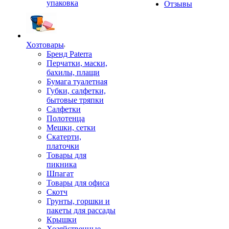
упаковка
Отзывы
Хозтовары
Бренд Paterra
Перчатки, маски,
бахилы, плащи
Бумага туалетная
Губки, салфетки,
бытовые тряпки
Салфетки
Полотенца
Мешки, сетки
Скатерти,
платочки
Товары для
пикника
Шпагат
Товары для офиса
Скотч
Грунты, горшки и
пакеты для рассады
Крышки
Хозяйственные