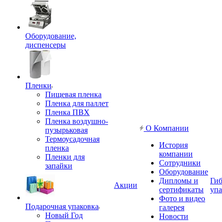
Оборудование,
диспенсеры
Пленки
Пищевая пленка
Пленка для паллет
Пленка ПВХ
Пленка воздушно-
О Компании
пузырьковая
Термоусадочная
История
пленка
компании
Пленки для
Сотрудники
запайки
Оборудование
Дипломы и
Гиб
Акции
сертификаты
упа
Фото и видео
Подарочная упаковка
галерея
Новый Год
Новости