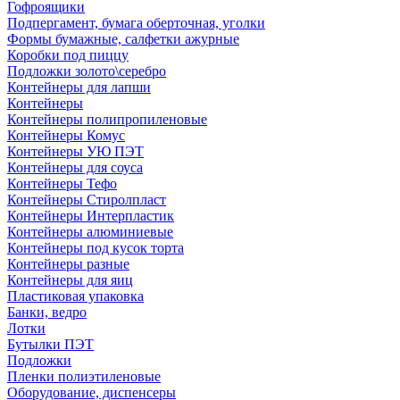
Гофроящики
Подпергамент, бумага оберточная, уголки
Формы бумажные, салфетки ажурные
Коробки под пиццу
Подложки золото\серебро
Контейнеры для лапши
Контейнеры
Контейнеры полипропиленовые
Контейнеры Комус
Контейнеры УЮ ПЭТ
Контейнеры для соуса
Контейнеры Тефо
Контейнеры Стиролпласт
Контейнеры Интерпластик
Контейнеры алюминиевые
Контейнеры под кусок торта
Контейнеры разные
Контейнеры для яиц
Пластиковая упаковка
Банки, ведро
Лотки
Бутылки ПЭТ
Подложки
Пленки полиэтиленовые
Оборудование, диспенсеры