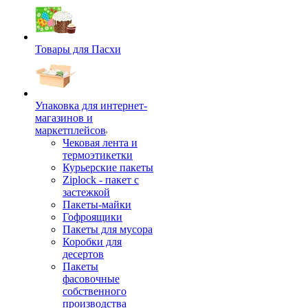
Товары для Пасхи
Упаковка для интернет-
магазинов и
маркетплейсов
Чековая лента и
термоэтикетки
Курьерские пакеты
Ziplock - пакет с
застежкой
Пакеты-майки
Гофроящики
Пакеты для мусора
Коробки для
десертов
Пакеты
фасовочные
собственного
производства