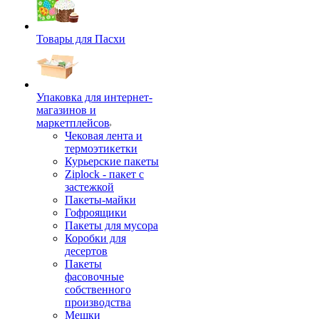
Товары для Пасхи
Упаковка для интернет-
магазинов и
маркетплейсов
Чековая лента и
термоэтикетки
Курьерские пакеты
Ziplock - пакет с
застежкой
Пакеты-майки
Гофроящики
Пакеты для мусора
Коробки для
десертов
Пакеты
фасовочные
собственного
производства
Мешки