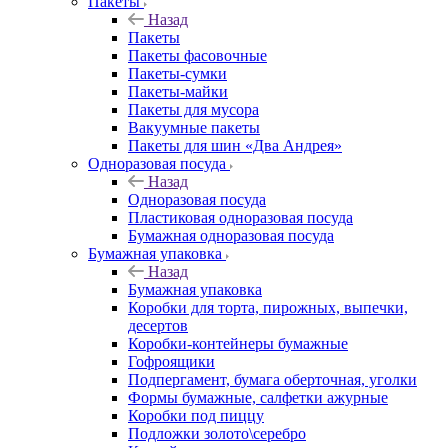
Пакеты
Назад
Пакеты
Пакеты фасовочные
Пакеты-сумки
Пакеты-майки
Пакеты для мусора
Вакуумные пакеты
Пакеты для шин «Два Андрея»
Одноразовая посуда
Назад
Одноразовая посуда
Пластиковая одноразовая посуда
Бумажная одноразовая посуда
Бумажная упаковка
Назад
Бумажная упаковка
Коробки для торта, пирожных, выпечки,
десертов
Коробки-контейнеры бумажные
Гофроящики
Подпергамент, бумага оберточная, уголки
Формы бумажные, салфетки ажурные
Коробки под пиццу
Подложки золото\серебро