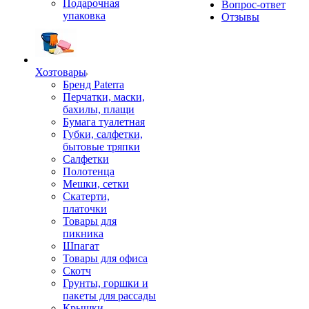
Подарочная
Вопрос-ответ
упаковка
Отзывы
Хозтовары
Бренд Paterra
Перчатки, маски,
бахилы, плащи
Бумага туалетная
Губки, салфетки,
бытовые тряпки
Салфетки
Полотенца
Мешки, сетки
Скатерти,
платочки
Товары для
пикника
Шпагат
Товары для офиса
Скотч
Грунты, горшки и
пакеты для рассады
Крышки