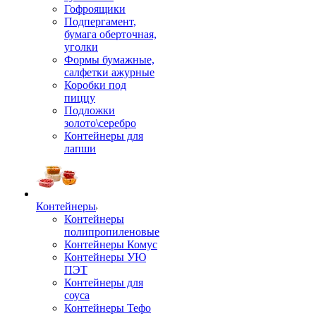
Гофроящики
Подпергамент,
бумага оберточная,
уголки
Формы бумажные,
салфетки ажурные
Коробки под
пиццу
Подложки
золото\серебро
Контейнеры для
лапши
Контейнеры
Контейнеры
полипропиленовые
Контейнеры Комус
Контейнеры УЮ
ПЭТ
Контейнеры для
соуса
Контейнеры Тефо