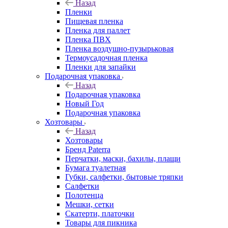
Назад
Пленки
Пищевая пленка
Пленка для паллет
Пленка ПВХ
Пленка воздушно-пузырьковая
Термоусадочная пленка
Пленки для запайки
Подарочная упаковка
Назад
Подарочная упаковка
Новый Год
Подарочная упаковка
Хозтовары
Назад
Хозтовары
Бренд Paterra
Перчатки, маски, бахилы, плащи
Бумага туалетная
Губки, салфетки, бытовые тряпки
Салфетки
Полотенца
Мешки, сетки
Скатерти, платочки
Товары для пикника