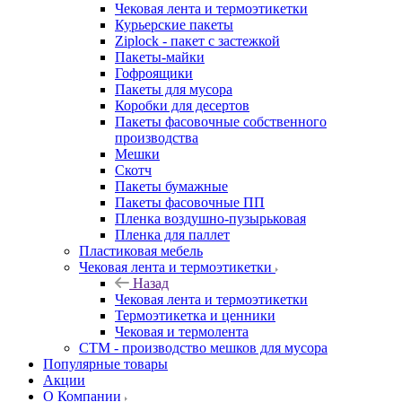
Чековая лента и термоэтикетки
Курьерские пакеты
Ziplock - пакет с застежкой
Пакеты-майки
Гофроящики
Пакеты для мусора
Коробки для десертов
Пакеты фасовочные собственного
производства
Мешки
Скотч
Пакеты бумажные
Пакеты фасовочные ПП
Пленка воздушно-пузырьковая
Пленка для паллет
Пластиковая мебель
Чековая лента и термоэтикетки
Назад
Чековая лента и термоэтикетки
Термоэтикетка и ценники
Чековая и термолента
СТМ - производство мешков для мусора
Популярные товары
Акции
О Компании