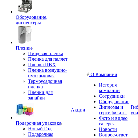
Оборудование,
диспенсеры
Пленки
Пищевая пленка
Пленка для паллет
Пленка ПВХ
Пленка воздушно-
О Компании
пузырьковая
Термоусадочная
История
пленка
компании
Пленки для
Сотрудники
запайки
Оборудование
Дипломы и
Гиб
Акции
сертификаты
упа
Фото и видео
Подарочная упаковка
галерея
Новый Год
Новости
Подарочная
Вопрос-ответ