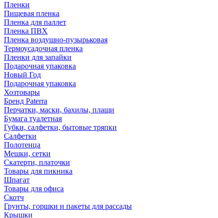
Пленки
Пищевая пленка
Пленка для паллет
Пленка ПВХ
Пленка воздушно-пузырьковая
Термоусадочная пленка
Пленки для запайки
Подарочная упаковка
Новый Год
Подарочная упаковка
Хозтовары
Бренд Paterra
Перчатки, маски, бахилы, плащи
Бумага туалетная
Губки, салфетки, бытовые тряпки
Салфетки
Полотенца
Мешки, сетки
Скатерти, платочки
Товары для пикника
Шпагат
Товары для офиса
Скотч
Грунты, горшки и пакеты для рассады
Крышки