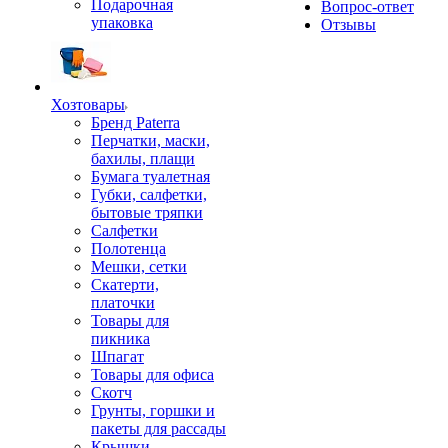
Подарочная
Вопрос-ответ
упаковка
Отзывы
Хозтовары
Бренд Paterra
Перчатки, маски,
бахилы, плащи
Бумага туалетная
Губки, салфетки,
бытовые тряпки
Салфетки
Полотенца
Мешки, сетки
Скатерти,
платочки
Товары для
пикника
Шпагат
Товары для офиса
Скотч
Грунты, горшки и
пакеты для рассады
Крышки