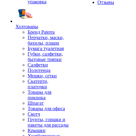
упаковка
Отзывы
Хозтовары
Бренд Paterra
Перчатки, маски,
бахилы, плащи
Бумага туалетная
Губки, салфетки,
бытовые тряпки
Салфетки
Полотенца
Мешки, сетки
Скатерти,
платочки
Товары для
пикника
Шпагат
Товары для офиса
Скотч
Грунты, горшки и
пакеты для рассады
Крышки
Хозяйственные