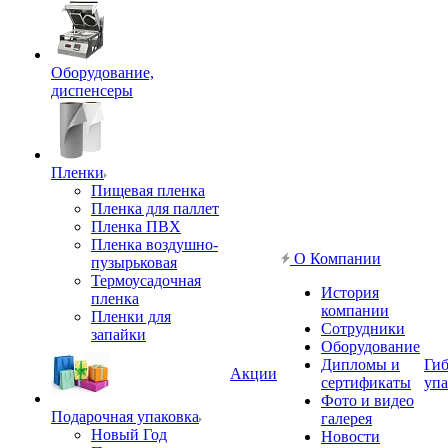
Оборудование,
диспенсеры
Пленки
Пищевая пленка
Пленка для паллет
Пленка ПВХ
Пленка воздушно-
О Компании
пузырьковая
Термоусадочная
История
пленка
компании
Пленки для
Сотрудники
запайки
Оборудование
Дипломы и
Гиб
Акции
сертификаты
упа
Фото и видео
Подарочная упаковка
галерея
Новый Год
Новости