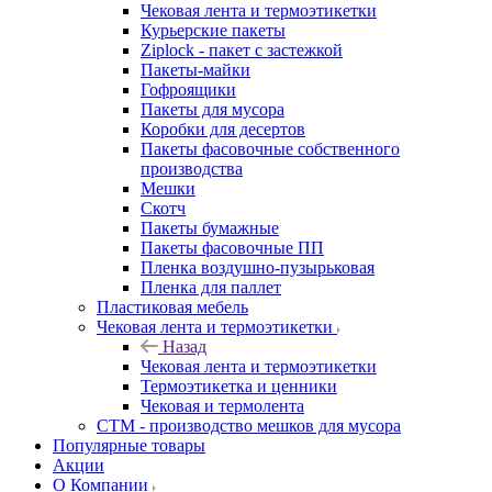
Чековая лента и термоэтикетки
Курьерские пакеты
Ziplock - пакет с застежкой
Пакеты-майки
Гофроящики
Пакеты для мусора
Коробки для десертов
Пакеты фасовочные собственного
производства
Мешки
Скотч
Пакеты бумажные
Пакеты фасовочные ПП
Пленка воздушно-пузырьковая
Пленка для паллет
Пластиковая мебель
Чековая лента и термоэтикетки
Назад
Чековая лента и термоэтикетки
Термоэтикетка и ценники
Чековая и термолента
СТМ - производство мешков для мусора
Популярные товары
Акции
О Компании