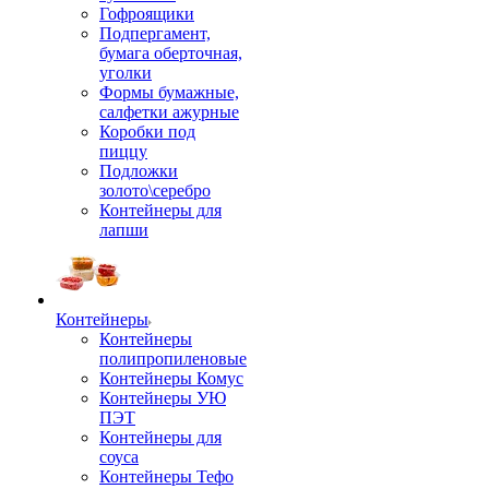
Гофроящики
Подпергамент,
бумага оберточная,
уголки
Формы бумажные,
салфетки ажурные
Коробки под
пиццу
Подложки
золото\серебро
Контейнеры для
лапши
Контейнеры
Контейнеры
полипропиленовые
Контейнеры Комус
Контейнеры УЮ
ПЭТ
Контейнеры для
соуса
Контейнеры Тефо