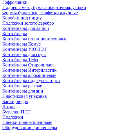
Гофроящики
Подпергамент, бумага оберточная, уголки
Формы бумажные, салфетки ажурные
Коробки под пиццу
Подложки золото\серебро
Контейнеры для лапши
Контейнеры
Контейнеры полипропиленовые
Контейнеры Комус
Контейнеры УЮ ПЭТ
Контейнеры для соуса
Контейнеры Тефо
Контейнеры Стиролпласт
Контейнеры Интерпластик
Контейнеры алюминиевые
Контейнеры под кусок торта
Контейнеры разные
Контейнеры для яиц
Пластиковая упаковка
Банки, ведро
Лотки
Бутылки ПЭТ
Подложки
Пленки полиэтиленовые
Оборудование, диспенсеры