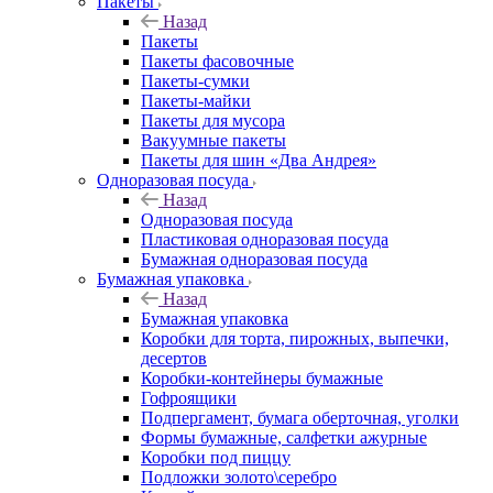
Пакеты
Назад
Пакеты
Пакеты фасовочные
Пакеты-сумки
Пакеты-майки
Пакеты для мусора
Вакуумные пакеты
Пакеты для шин «Два Андрея»
Одноразовая посуда
Назад
Одноразовая посуда
Пластиковая одноразовая посуда
Бумажная одноразовая посуда
Бумажная упаковка
Назад
Бумажная упаковка
Коробки для торта, пирожных, выпечки,
десертов
Коробки-контейнеры бумажные
Гофроящики
Подпергамент, бумага оберточная, уголки
Формы бумажные, салфетки ажурные
Коробки под пиццу
Подложки золото\серебро