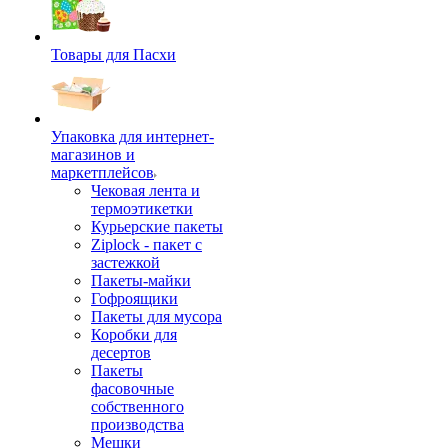
Товары для Пасхи
Упаковка для интернет-
магазинов и
маркетплейсов
Чековая лента и
термоэтикетки
Курьерские пакеты
Ziplock - пакет с
застежкой
Пакеты-майки
Гофроящики
Пакеты для мусора
Коробки для
десертов
Пакеты
фасовочные
собственного
производства
Мешки