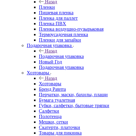
Назад
Пленки
Пищевая пленка
Пленка для паллет
Пленка ПВХ
Пленка воздушно-пузырьковая
Термоусадочная пленка
Пленки для запайки
Подарочная упаковка
Назад
Подарочная упаковка
Новый Год
Подарочная упаковка
Хозтовары
Назад
Хозтовары
Бренд Paterra
Перчатки, маски, бахилы, плащи
Бумага туалетная
Губки, салфетки, бытовые тряпки
Салфетки
Полотенца
Мешки, сетки
Скатерти, платочки
Товары для пикника