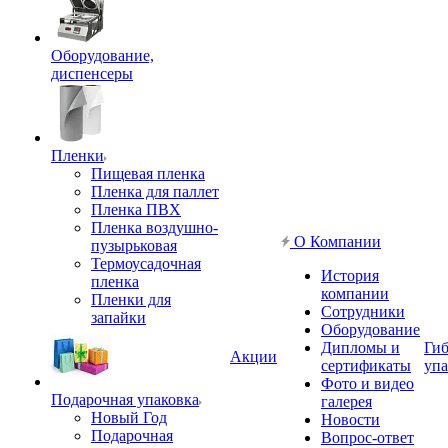
Оборудование,
диспенсеры
Пленки
Пищевая пленка
Пленка для паллет
Пленка ПВХ
Пленка воздушно-
О Компании
пузырьковая
Термоусадочная
История
пленка
компании
Пленки для
Сотрудники
запайки
Оборудование
Дипломы и
Гиб
Акции
сертификаты
упа
Фото и видео
Подарочная упаковка
галерея
Новый Год
Новости
Подарочная
Вопрос-ответ