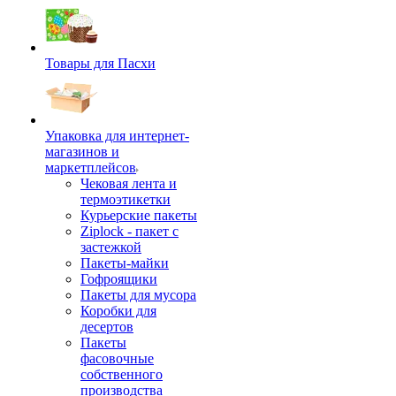
Товары для Пасхи
Упаковка для интернет-
магазинов и
маркетплейсов
Чековая лента и
термоэтикетки
Курьерские пакеты
Ziplock - пакет с
застежкой
Пакеты-майки
Гофроящики
Пакеты для мусора
Коробки для
десертов
Пакеты
фасовочные
собственного
производства