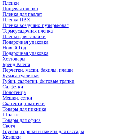
Пленки
Пищевая пленка
Пленка для паллет
Пленка ПВХ
Пленка воздушно-пузырьковая
Термоусадочная пленка
Пленки для запайки
Подарочная упаковка
Новый Год
Подарочная упаковка
Хозтовары
Бренд Paterra
Перчатки, маски, бахилы, плащи
Бумага туалетная
Губки, салфетки, бытовые тряпки
Салфетки
Полотенца
Мешки, сетки
Скатерти, платочки
Товары для пикника
Шпагат
Товары для офиса
Скотч
Грунты, горшки и пакеты для рассады
Крышки