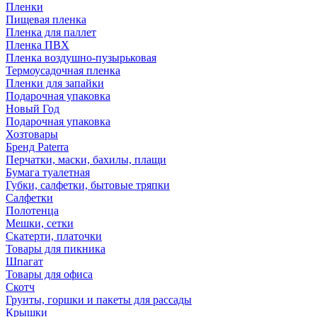
Пленки
Пищевая пленка
Пленка для паллет
Пленка ПВХ
Пленка воздушно-пузырьковая
Термоусадочная пленка
Пленки для запайки
Подарочная упаковка
Новый Год
Подарочная упаковка
Хозтовары
Бренд Paterra
Перчатки, маски, бахилы, плащи
Бумага туалетная
Губки, салфетки, бытовые тряпки
Салфетки
Полотенца
Мешки, сетки
Скатерти, платочки
Товары для пикника
Шпагат
Товары для офиса
Скотч
Грунты, горшки и пакеты для рассады
Крышки