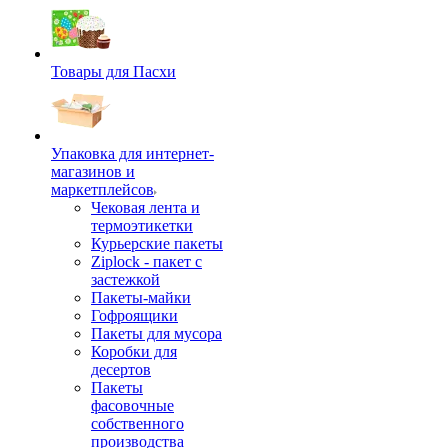
Товары для Пасхи
Упаковка для интернет-
магазинов и
маркетплейсов
Чековая лента и
термоэтикетки
Курьерские пакеты
Ziplock - пакет с
застежкой
Пакеты-майки
Гофроящики
Пакеты для мусора
Коробки для
десертов
Пакеты
фасовочные
собственного
производства