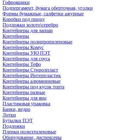
Гофроящики
Подпергамент, бумага оберточная, уголки
Формы бумажные, салфетки ажурные
Коробки под пиццу
Подложки золото\серебро
Контейнеры для лапши
Контейнеры
Контейнеры полипропиленовые
Контейнеры Комус
Контейнеры УЮ ПЭТ
Контейнеры для соуса
Контейнеры Тефо
Контейнеры Стиролпласт
Контейнеры Интерпластик
Контейнеры алюминиевые
Контейнеры под кусок торта
Контейнеры разные
Контейнеры для яиц
Пластиковая упаковка
Банки, ведро
Лотки
Бутылки ПЭТ
Подложки
Пленки полиэтиленовые
Оборудование, диспенсеры