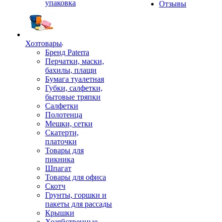
упаковка
Отзывы
Хозтовары
Бренд Paterra
Перчатки, маски,
бахилы, плащи
Бумага туалетная
Губки, салфетки,
бытовые тряпки
Салфетки
Полотенца
Мешки, сетки
Скатерти,
платочки
Товары для
пикника
Шпагат
Товары для офиса
Скотч
Грунты, горшки и
пакеты для рассады
Крышки
Хозяйственные