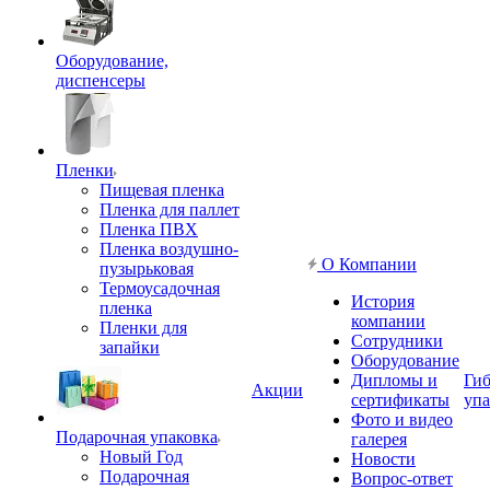
Оборудование,
диспенсеры
Пленки
Пищевая пленка
Пленка для паллет
Пленка ПВХ
Пленка воздушно-
О Компании
пузырьковая
Термоусадочная
История
пленка
компании
Пленки для
Сотрудники
запайки
Оборудование
Дипломы и
Гиб
Акции
сертификаты
упа
Фото и видео
Подарочная упаковка
галерея
Новый Год
Новости
Подарочная
Вопрос-ответ