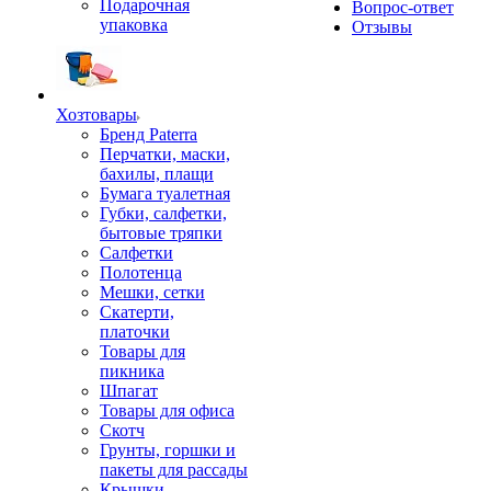
Подарочная
Вопрос-ответ
упаковка
Отзывы
Хозтовары
Бренд Paterra
Перчатки, маски,
бахилы, плащи
Бумага туалетная
Губки, салфетки,
бытовые тряпки
Салфетки
Полотенца
Мешки, сетки
Скатерти,
платочки
Товары для
пикника
Шпагат
Товары для офиса
Скотч
Грунты, горшки и
пакеты для рассады
Крышки