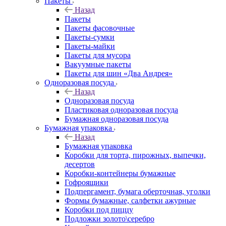
Пакеты
Назад
Пакеты
Пакеты фасовочные
Пакеты-сумки
Пакеты-майки
Пакеты для мусора
Вакуумные пакеты
Пакеты для шин «Два Андрея»
Одноразовая посуда
Назад
Одноразовая посуда
Пластиковая одноразовая посуда
Бумажная одноразовая посуда
Бумажная упаковка
Назад
Бумажная упаковка
Коробки для торта, пирожных, выпечки,
десертов
Коробки-контейнеры бумажные
Гофроящики
Подпергамент, бумага оберточная, уголки
Формы бумажные, салфетки ажурные
Коробки под пиццу
Подложки золото\серебро