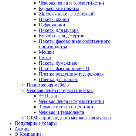
Чековая лента и термоэтикетки
Курьерские пакеты
Ziplock - пакет с застежкой
Пакеты-майки
Гофроящики
Пакеты для мусора
Коробки для десертов
Пакеты фасовочные собственного
производства
Мешки
Скотч
Пакеты бумажные
Пакеты фасовочные ПП
Пленка воздушно-пузырьковая
Пленка для паллет
Пластиковая мебель
Чековая лента и термоэтикетки
Назад
Чековая лента и термоэтикетки
Термоэтикетка и ценники
Чековая и термолента
СТМ - производство мешков для мусора
Популярные товары
Акции
О Компании