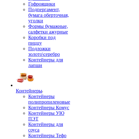
Гофроящики
Подпергамент,
бумага оберточная,
уголки
Формы бумажные,
салфетки ажурные
Коробки под
пиццу
Подложки
золото\серебро
Контейнеры для
лапши
Контейнеры
Контейнеры
полипропиленовые
Контейнеры Комус
Контейнеры УЮ
ПЭТ
Контейнеры для
соуса
Контейнеры Тефо