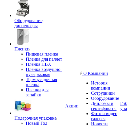
Оборудование,
диспенсеры
Пленки
Пищевая пленка
Пленка для паллет
Пленка ПВХ
Пленка воздушно-
О Компании
пузырьковая
Термоусадочная
История
пленка
компании
Пленки для
Сотрудники
запайки
Оборудование
Дипломы и
Гиб
Акции
сертификаты
упа
Фото и видео
Подарочная упаковка
галерея
Новый Год
Новости