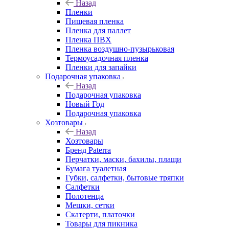
Назад
Пленки
Пищевая пленка
Пленка для паллет
Пленка ПВХ
Пленка воздушно-пузырьковая
Термоусадочная пленка
Пленки для запайки
Подарочная упаковка
Назад
Подарочная упаковка
Новый Год
Подарочная упаковка
Хозтовары
Назад
Хозтовары
Бренд Paterra
Перчатки, маски, бахилы, плащи
Бумага туалетная
Губки, салфетки, бытовые тряпки
Салфетки
Полотенца
Мешки, сетки
Скатерти, платочки
Товары для пикника