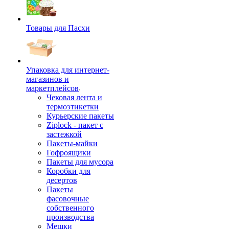
Товары для Пасхи
Упаковка для интернет-
магазинов и
маркетплейсов
Чековая лента и
термоэтикетки
Курьерские пакеты
Ziplock - пакет с
застежкой
Пакеты-майки
Гофроящики
Пакеты для мусора
Коробки для
десертов
Пакеты
фасовочные
собственного
производства
Мешки