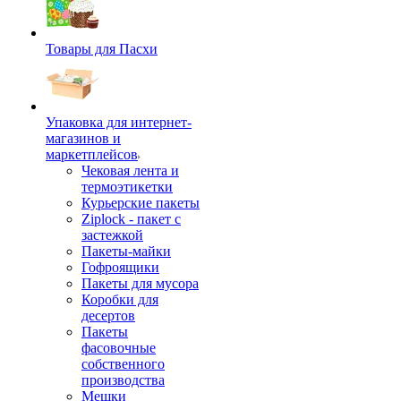
Товары для Пасхи
Упаковка для интернет-
магазинов и
маркетплейсов
Чековая лента и
термоэтикетки
Курьерские пакеты
Ziplock - пакет с
застежкой
Пакеты-майки
Гофроящики
Пакеты для мусора
Коробки для
десертов
Пакеты
фасовочные
собственного
производства
Мешки