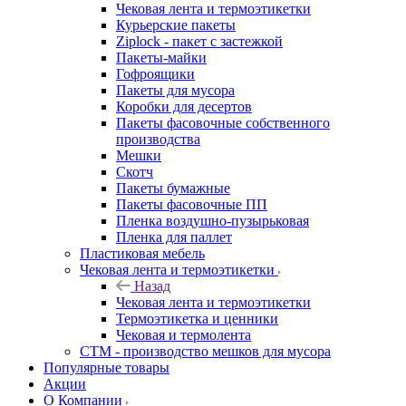
Чековая лента и термоэтикетки
Курьерские пакеты
Ziplock - пакет с застежкой
Пакеты-майки
Гофроящики
Пакеты для мусора
Коробки для десертов
Пакеты фасовочные собственного
производства
Мешки
Скотч
Пакеты бумажные
Пакеты фасовочные ПП
Пленка воздушно-пузырьковая
Пленка для паллет
Пластиковая мебель
Чековая лента и термоэтикетки
Назад
Чековая лента и термоэтикетки
Термоэтикетка и ценники
Чековая и термолента
СТМ - производство мешков для мусора
Популярные товары
Акции
О Компании