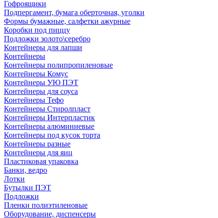
Гофроящики
Подпергамент, бумага оберточная, уголки
Формы бумажные, салфетки ажурные
Коробки под пиццу
Подложки золото\серебро
Контейнеры для лапши
Контейнеры
Контейнеры полипропиленовые
Контейнеры Комус
Контейнеры УЮ ПЭТ
Контейнеры для соуса
Контейнеры Тефо
Контейнеры Стиролпласт
Контейнеры Интерпластик
Контейнеры алюминиевые
Контейнеры под кусок торта
Контейнеры разные
Контейнеры для яиц
Пластиковая упаковка
Банки, ведро
Лотки
Бутылки ПЭТ
Подложки
Пленки полиэтиленовые
Оборудование, диспенсеры