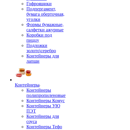
Гофроящики
Подпергамент,
бумага оберточная,
уголки
Формы бумажные,
салфетки ажурные
Коробки под
пиццу
Подложки
золото\серебро
Контейнеры для
лапши
Контейнеры
Контейнеры
полипропиленовые
Контейнеры Комус
Контейнеры УЮ
ПЭТ
Контейнеры для
соуса
Контейнеры Тефо