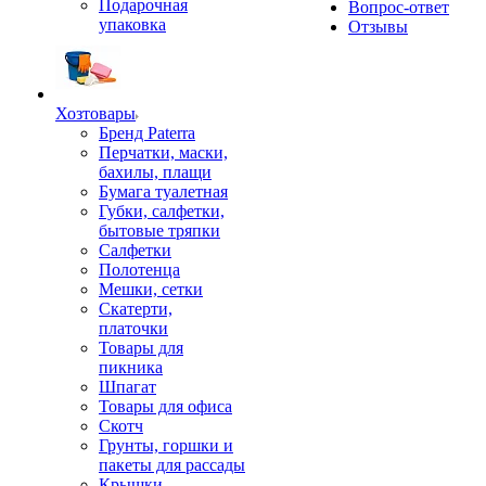
Подарочная
Вопрос-ответ
упаковка
Отзывы
Хозтовары
Бренд Paterra
Перчатки, маски,
бахилы, плащи
Бумага туалетная
Губки, салфетки,
бытовые тряпки
Салфетки
Полотенца
Мешки, сетки
Скатерти,
платочки
Товары для
пикника
Шпагат
Товары для офиса
Скотч
Грунты, горшки и
пакеты для рассады
Крышки