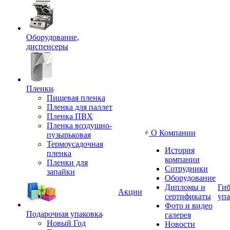
Оборудование,
диспенсеры
Пленки
Пищевая пленка
Пленка для паллет
Пленка ПВХ
Пленка воздушно-
О Компании
пузырьковая
Термоусадочная
История
пленка
компании
Пленки для
Сотрудники
запайки
Оборудование
Дипломы и
Гиб
Акции
сертификаты
упа
Фото и видео
Подарочная упаковка
галерея
Новый Год
Новости