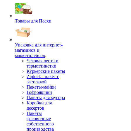
Товары для Пасхи
Упаковка для интернет-
магазинов и
маркетплейсов
Чековая лента и
термоэтикетки
Курьерские пакеты
Ziplock - пакет с
застежкой
Пакеты-майки
Гофроящики
Пакеты для мусора
Коробки для
десертов
Пакеты
фасовочные
собственного
производства