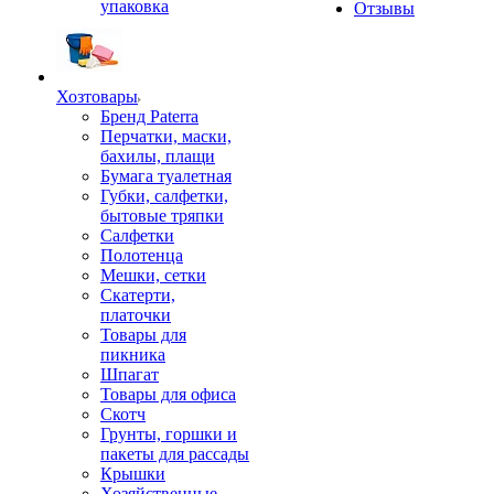
упаковка
Отзывы
Хозтовары
Бренд Paterra
Перчатки, маски,
бахилы, плащи
Бумага туалетная
Губки, салфетки,
бытовые тряпки
Салфетки
Полотенца
Мешки, сетки
Скатерти,
платочки
Товары для
пикника
Шпагат
Товары для офиса
Скотч
Грунты, горшки и
пакеты для рассады
Крышки
Хозяйственные