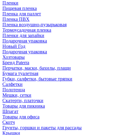
Пленки
Пищевая пленка
Пленка для паллет
Пленка ПВХ
Пленка воздушно-пузырьковая
Термоусадочная пленка
Пленки для запайки
Подарочная упаковка
Новый Год
Подарочная упаковка
Хозтовары
Бренд Paterra
Перчатки, маски, бахилы, плащи
Бумага туалетная
Губки, салфетки, бытовые тряпки
Салфетки
Полотенца
Мешки, сетки
Скатерти, платочки
Товары для пикника
Шпагат
Товары для офиса
Скотч
Грунты, горшки и пакеты для рассады
Крышки