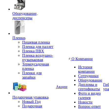
Оборудование,
диспенсеры
Пленки
Пищевая пленка
Пленка для паллет
Пленка ПВХ
Пленка воздушно-
О Компании
пузырьковая
Термоусадочная
История
пленка
компании
Пленки для
Сотрудники
запайки
Оборудование
Дипломы и
Гиб
Акции
сертификаты
упа
Фото и видео
Подарочная упаковка
галерея
Новый Год
Новости
Подарочная
Вопрос-ответ