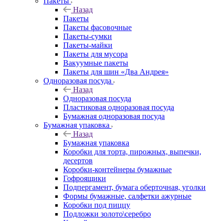
Пакеты
Назад
Пакеты
Пакеты фасовочные
Пакеты-сумки
Пакеты-майки
Пакеты для мусора
Вакуумные пакеты
Пакеты для шин «Два Андрея»
Одноразовая посуда
Назад
Одноразовая посуда
Пластиковая одноразовая посуда
Бумажная одноразовая посуда
Бумажная упаковка
Назад
Бумажная упаковка
Коробки для торта, пирожных, выпечки,
десертов
Коробки-контейнеры бумажные
Гофроящики
Подпергамент, бумага оберточная, уголки
Формы бумажные, салфетки ажурные
Коробки под пиццу
Подложки золото\серебро