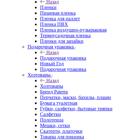
Назад
Пленки
Пищевая пленка
Пленка для паллет
Пленка ПВХ
Пленка воздушно-пузырьковая
Термоусадочная пленка
Пленки для запайки
Подарочная упаковка
Назад
Подарочная упаковка
Новый Год
Подарочная упаковка
Хозтовары
Назад
Хозтовары
Бренд Paterra
Перчатки, маски, бахилы, плащи
Бумага туалетная
Губки, салфетки, бытовые тряпки
Салфетки
Полотенца
Мешки, сетки
Скатерти, платочки
Товары для пикника