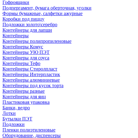
Гофроящики
Подпергамент, бумага оберточная, уголки
Формы бумажные, салфетки ажурные
Коробки под пиццу
Подложки золото\серебро
Контейнеры для лапши
Контейнеры
Контейнеры полипропиленовые
Контейнеры Комус
Контейнеры УЮ ПЭТ
Контейнеры для соуса
Контейнеры Тефо
Контейнеры Стиролпласт
Контейнеры Интерпластик
Контейнеры алюминиевые
Контейнеры под кусок торта
Контейнеры разные
Контейнеры для яиц
Пластиковая упаковка
Банки, ведро
Лотки
Бутылки ПЭТ
Подложки
Пленки полиэтиленовые
Оборудование, диспенсеры