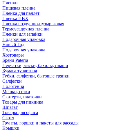
Пленки
Пищевая пленка
Пленка для паллет
Пленка ПВХ
Пленка воздушно-пузырьковая
Термоусадочная пленка
Пленки для запайки
Подарочная упаковка
Новый Год
Подарочная упаковка
Хозтовары
Бренд Paterra
Перчатки, маски, бахилы, плащи
Бумага туалетная
Губки, салфетки, бытовые тряпки
Салфетки
Полотенца
Мешки, сетки
Скатерти, платочки
Товары для пикника
Шпагат
Товары для офиса
Скотч
Грунты, горшки и пакеты для рассады
Крышки