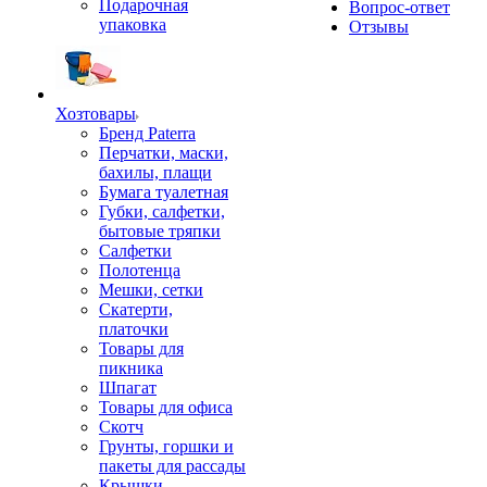
Подарочная
Вопрос-ответ
упаковка
Отзывы
Хозтовары
Бренд Paterra
Перчатки, маски,
бахилы, плащи
Бумага туалетная
Губки, салфетки,
бытовые тряпки
Салфетки
Полотенца
Мешки, сетки
Скатерти,
платочки
Товары для
пикника
Шпагат
Товары для офиса
Скотч
Грунты, горшки и
пакеты для рассады
Крышки