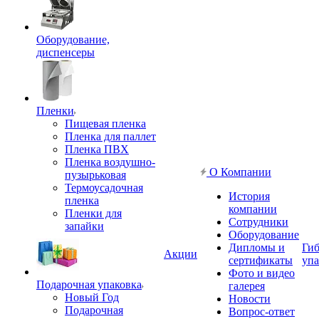
Оборудование,
диспенсеры
Пленки
Пищевая пленка
Пленка для паллет
Пленка ПВХ
Пленка воздушно-
О Компании
пузырьковая
Термоусадочная
История
пленка
компании
Пленки для
Сотрудники
запайки
Оборудование
Дипломы и
Гиб
Акции
сертификаты
упа
Фото и видео
Подарочная упаковка
галерея
Новый Год
Новости
Подарочная
Вопрос-ответ