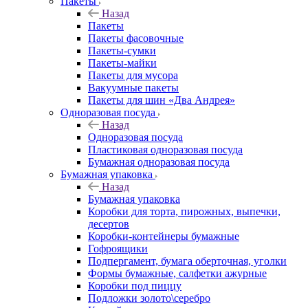
Пакеты
Назад
Пакеты
Пакеты фасовочные
Пакеты-сумки
Пакеты-майки
Пакеты для мусора
Вакуумные пакеты
Пакеты для шин «Два Андрея»
Одноразовая посуда
Назад
Одноразовая посуда
Пластиковая одноразовая посуда
Бумажная одноразовая посуда
Бумажная упаковка
Назад
Бумажная упаковка
Коробки для торта, пирожных, выпечки,
десертов
Коробки-контейнеры бумажные
Гофроящики
Подпергамент, бумага оберточная, уголки
Формы бумажные, салфетки ажурные
Коробки под пиццу
Подложки золото\серебро