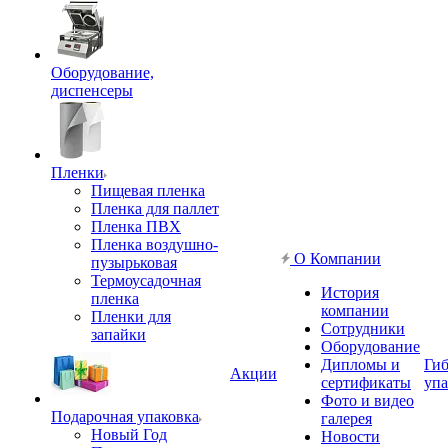
Оборудование,
диспенсеры
Пленки
Пищевая пленка
Пленка для паллет
Пленка ПВХ
Пленка воздушно-
О Компании
пузырьковая
Термоусадочная
История
пленка
компании
Пленки для
Сотрудники
запайки
Оборудование
Дипломы и
Гиб
Акции
сертификаты
упа
Фото и видео
Подарочная упаковка
галерея
Новый Год
Новости