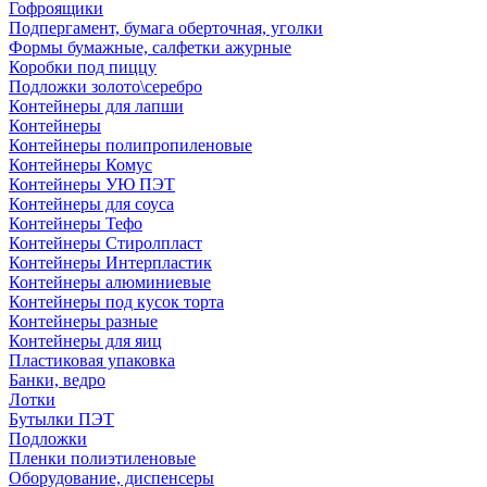
Гофроящики
Подпергамент, бумага оберточная, уголки
Формы бумажные, салфетки ажурные
Коробки под пиццу
Подложки золото\серебро
Контейнеры для лапши
Контейнеры
Контейнеры полипропиленовые
Контейнеры Комус
Контейнеры УЮ ПЭТ
Контейнеры для соуса
Контейнеры Тефо
Контейнеры Стиролпласт
Контейнеры Интерпластик
Контейнеры алюминиевые
Контейнеры под кусок торта
Контейнеры разные
Контейнеры для яиц
Пластиковая упаковка
Банки, ведро
Лотки
Бутылки ПЭТ
Подложки
Пленки полиэтиленовые
Оборудование, диспенсеры