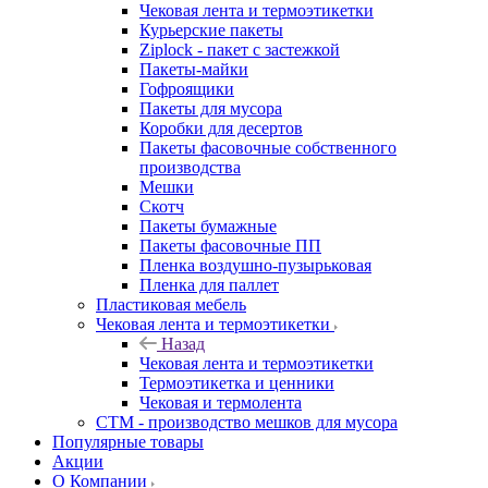
Чековая лента и термоэтикетки
Курьерские пакеты
Ziplock - пакет с застежкой
Пакеты-майки
Гофроящики
Пакеты для мусора
Коробки для десертов
Пакеты фасовочные собственного
производства
Мешки
Скотч
Пакеты бумажные
Пакеты фасовочные ПП
Пленка воздушно-пузырьковая
Пленка для паллет
Пластиковая мебель
Чековая лента и термоэтикетки
Назад
Чековая лента и термоэтикетки
Термоэтикетка и ценники
Чековая и термолента
СТМ - производство мешков для мусора
Популярные товары
Акции
О Компании