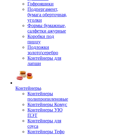
Гофроящики
Подпергамент,
бумага оберточная,
уголки
Формы бумажные,
салфетки ажурные
Коробки под
пиццу
Подложки
золото\серебро
Контейнеры для
лапши
Контейнеры
Контейнеры
полипропиленовые
Контейнеры Комус
Контейнеры УЮ
ПЭТ
Контейнеры для
соуса
Контейнеры Тефо