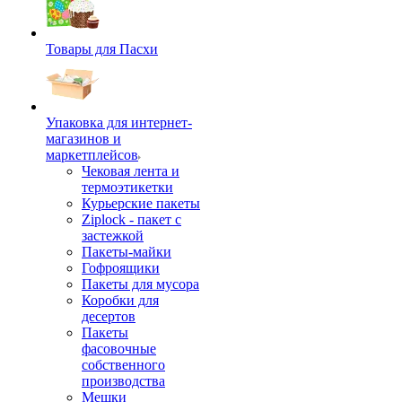
Товары для Пасхи
Упаковка для интернет-
магазинов и
маркетплейсов
Чековая лента и
термоэтикетки
Курьерские пакеты
Ziplock - пакет с
застежкой
Пакеты-майки
Гофроящики
Пакеты для мусора
Коробки для
десертов
Пакеты
фасовочные
собственного
производства
Мешки