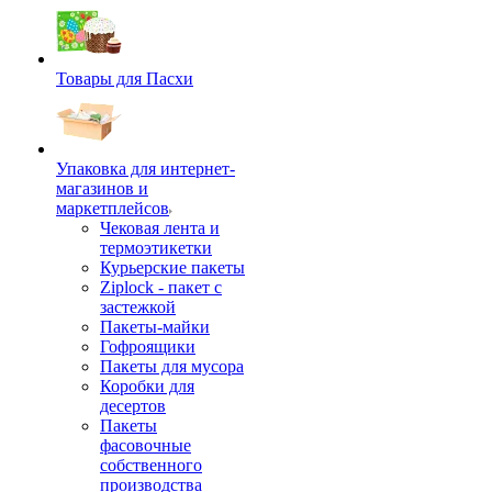
Товары для Пасхи
Упаковка для интернет-
магазинов и
маркетплейсов
Чековая лента и
термоэтикетки
Курьерские пакеты
Ziplock - пакет с
застежкой
Пакеты-майки
Гофроящики
Пакеты для мусора
Коробки для
десертов
Пакеты
фасовочные
собственного
производства