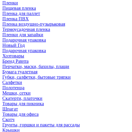
Пленки
Пищевая пленка
Пленка для паллет
Пленка ПВХ
Пленка воздушно-пузырьковая
Термоусадочная пленка
Пленки для запайки
Подарочная упаковка
Новый Год
Подарочная упаковка
Хозтовары
Бренд Paterra
Перчатки, маски, бахилы, плащи
Бумага туалетная
Губки, салфетки, бытовые тряпки
Салфетки
Полотенца
Мешки, сетки
Скатерти, платочки
Товары для пикника
Шпагат
Товары для офиса
Скотч
Грунты, горшки и пакеты для рассады
Крышки