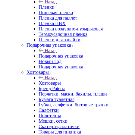
Назад
Пленки
Пищевая пленка
Пленка для паллет
Пленка ПВХ
Пленка воздушно-пузырьковая
Термоусадочная пленка
Пленки для запайки
Подарочная упаковка
Назад
Подарочная упаковка
Новый Год
Подарочная упаковка
Хозтовары
Назад
Хозтовары
Бренд Paterra
Перчатки, маски, бахилы, плащи
Бумага туалетная
Губки, салфетки, бытовые тряпки
Салфетки
Полотенца
Мешки, сетки
Скатерти, платочки
Товары для пикника