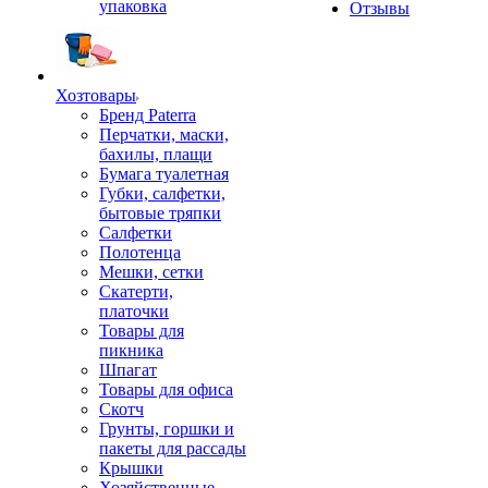
упаковка
Отзывы
Хозтовары
Бренд Paterra
Перчатки, маски,
бахилы, плащи
Бумага туалетная
Губки, салфетки,
бытовые тряпки
Салфетки
Полотенца
Мешки, сетки
Скатерти,
платочки
Товары для
пикника
Шпагат
Товары для офиса
Скотч
Грунты, горшки и
пакеты для рассады
Крышки
Хозяйственные