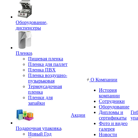
Оборудование,
диспенсеры
Пленки
Пищевая пленка
Пленка для паллет
Пленка ПВХ
Пленка воздушно-
О Компании
пузырьковая
Термоусадочная
История
пленка
компании
Пленки для
Сотрудники
запайки
Оборудование
Дипломы и
Гиб
Акции
сертификаты
упа
Фото и видео
Подарочная упаковка
галерея
Новый Год
Новости