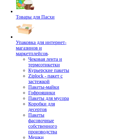
Товары для Пасхи
Упаковка для интернет-
магазинов и
маркетплейсов
Чековая лента и
термоэтикетки
Курьерские пакеты
Ziplock - пакет с
застежкой
Пакеты-майки
Гофроящики
Пакеты для мусора
Коробки для
десертов
Пакеты
фасовочные
собственного
производства
Мешки