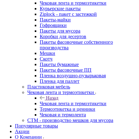
Чековая лента и термоэтикетки
Курьерские пакеты
Ziplock - пакет с застежкой
Пакеты-майки
Гофроящики
Пакеты для мусора
Коробки для десертов
Пакеты фасовочные собственного
производства
Мешки
Скотч
Пакеты бумажные
Пакеты фасовочные ПП
Пленка воздушно-пузырьковая
Пленка для паллет
Пластиковая мебель
Чековая лента и термоэтикетки
Назад
Чековая лента и термоэтикетки
Термоэтикетка и ценники
Чековая и термолента
СТМ - производство мешков для мусора
Популярные товары
Акции
О Компании