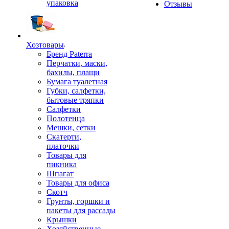
упаковка
Отзывы
Хозтовары
Бренд Paterra
Перчатки, маски,
бахилы, плащи
Бумага туалетная
Губки, салфетки,
бытовые тряпки
Салфетки
Полотенца
Мешки, сетки
Скатерти,
платочки
Товары для
пикника
Шпагат
Товары для офиса
Скотч
Грунты, горшки и
пакеты для рассады
Крышки
Хозяйственные