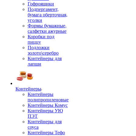
Гофроящики
Подпергамент,
бумага оберточная,
уголки
Формы бумажные,
салфетки ажурные
Коробки под
пиццу
Подложки
золото\серебро
Контейнеры для
лапши
Контейнеры
Контейнеры
полипропиленовые
Контейнеры Комус
Контейнеры УЮ
ПЭТ
Контейнеры для
соуса
Контейнеры Тефо