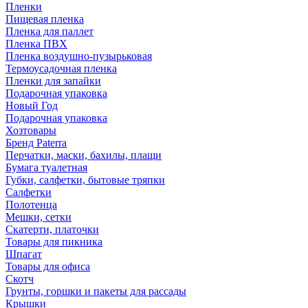
Пленки
Пищевая пленка
Пленка для паллет
Пленка ПВХ
Пленка воздушно-пузырьковая
Термоусадочная пленка
Пленки для запайки
Подарочная упаковка
Новый Год
Подарочная упаковка
Хозтовары
Бренд Paterra
Перчатки, маски, бахилы, плащи
Бумага туалетная
Губки, салфетки, бытовые тряпки
Салфетки
Полотенца
Мешки, сетки
Скатерти, платочки
Товары для пикника
Шпагат
Товары для офиса
Скотч
Грунты, горшки и пакеты для рассады
Крышки