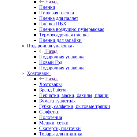
Назад
Пленки
Пищевая пленка
Пленка для паллет
Пленка ПВХ
Пленка воздушно-пузырьковая
Термоусадочная пленка
Пленки для запайки
Подарочная упаковка
Назад
Подарочная упаковка
Новый Год
Подарочная упаковка
Хозтовары
Назад
Хозтовары
Бренд Paterra
Перчатки, маски, бахилы, плащи
Бумага туалетная
Губки, салфетки, бытовые тряпки
Салфетки
Полотенца
Мешки, сетки
Скатерти, платочки
Товары для пикника