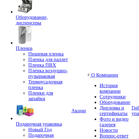
Оборудование,
диспенсеры
Пленки
Пищевая пленка
Пленка для паллет
Пленка ПВХ
Пленка воздушно-
О Компании
пузырьковая
Термоусадочная
История
пленка
компании
Пленки для
Сотрудники
запайки
Оборудование
Дипломы и
Гиб
Акции
сертификаты
упа
Фото и видео
Подарочная упаковка
галерея
Новый Год
Новости
Подарочная
Вопрос-ответ