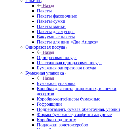
Пакеты
Назад
Пакеты
Пакеты фасовочные
Пакеты-сумки
Пакеты-майки
Пакеты для мусора
Вакуумные пакеты
Пакеты для шин «Два Андрея»
Одноразовая посуда
Назад
Одноразовая посуда
Пластиковая одноразовая посуда
Бумажная одноразовая посуда
Бумажная упаковка
Назад
Бумажная упаковка
Коробки для торта, пирожных, выпечки,
десертов
Коробки-контейнеры бумажные
Гофроящики
Подпергамент, бумага оберточная, уголки
Формы бумажные, салфетки ажурные
Коробки под пиццу
Подложки золото\серебро