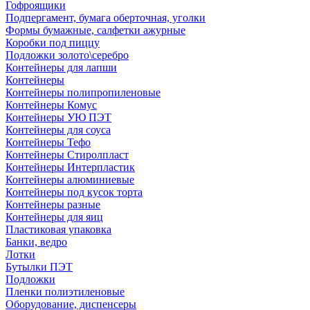
Гофроящики
Подпергамент, бумага оберточная, уголки
Формы бумажные, салфетки ажурные
Коробки под пиццу
Подложки золото\серебро
Контейнеры для лапши
Контейнеры
Контейнеры полипропиленовые
Контейнеры Комус
Контейнеры УЮ ПЭТ
Контейнеры для соуса
Контейнеры Тефо
Контейнеры Стиролпласт
Контейнеры Интерпластик
Контейнеры алюминиевые
Контейнеры под кусок торта
Контейнеры разные
Контейнеры для яиц
Пластиковая упаковка
Банки, ведро
Лотки
Бутылки ПЭТ
Подложки
Пленки полиэтиленовые
Оборудование, диспенсеры