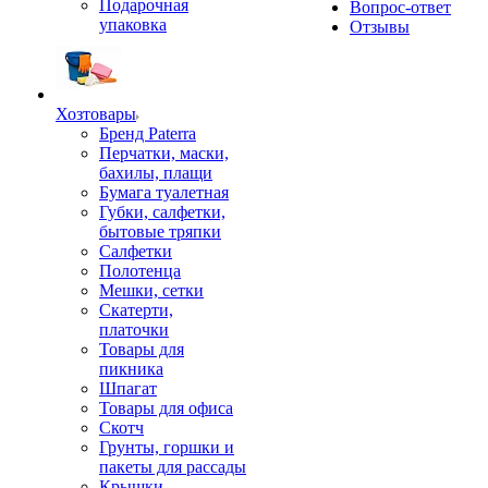
Подарочная
Вопрос-ответ
упаковка
Отзывы
Хозтовары
Бренд Paterra
Перчатки, маски,
бахилы, плащи
Бумага туалетная
Губки, салфетки,
бытовые тряпки
Салфетки
Полотенца
Мешки, сетки
Скатерти,
платочки
Товары для
пикника
Шпагат
Товары для офиса
Скотч
Грунты, горшки и
пакеты для рассады
Крышки