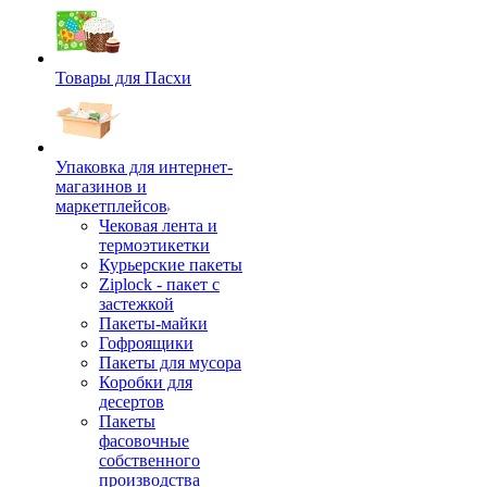
Товары для Пасхи
Упаковка для интернет-
магазинов и
маркетплейсов
Чековая лента и
термоэтикетки
Курьерские пакеты
Ziplock - пакет с
застежкой
Пакеты-майки
Гофроящики
Пакеты для мусора
Коробки для
десертов
Пакеты
фасовочные
собственного
производства