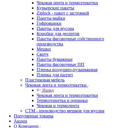
Чековая лента и термоэтикетки
Курьерские пакеты
Ziplock - пакет с застежкой
Пакеты-майки
Гофроящики
Пакеты для мусора
Коробки для десертов
Пакеты фасовочные собственного
производства
Мешки
Скотч
Пакеты бумажные
Пакеты фасовочные ПП
Пленка воздушно-пузырьковая
Пленка для паллет
Пластиковая мебель
Чековая лента и термоэтикетки
Назад
Чековая лента и термоэтикетки
Термоэтикетка и ценники
Чековая и термолента
СТМ - производство мешков для мусора
Популярные товары
Акции
О Компании