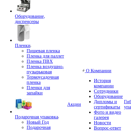
Оборудование,
диспенсеры
Пленки
Пищевая пленка
Пленка для паллет
Пленка ПВХ
Пленка воздушно-
О Компании
пузырьковая
Термоусадочная
История
пленка
компании
Пленки для
Сотрудники
запайки
Оборудование
Дипломы и
Гиб
Акции
сертификаты
упа
Фото и видео
Подарочная упаковка
галерея
Новый Год
Новости
Подарочная
Вопрос-ответ