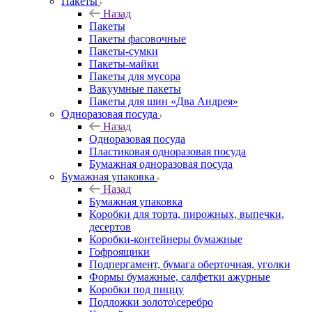
Пакеты
Назад
Пакеты
Пакеты фасовочные
Пакеты-сумки
Пакеты-майки
Пакеты для мусора
Вакуумные пакеты
Пакеты для шин «Два Андрея»
Одноразовая посуда
Назад
Одноразовая посуда
Пластиковая одноразовая посуда
Бумажная одноразовая посуда
Бумажная упаковка
Назад
Бумажная упаковка
Коробки для торта, пирожных, выпечки,
десертов
Коробки-контейнеры бумажные
Гофроящики
Подпергамент, бумага оберточная, уголки
Формы бумажные, салфетки ажурные
Коробки под пиццу
Подложки золото\серебро