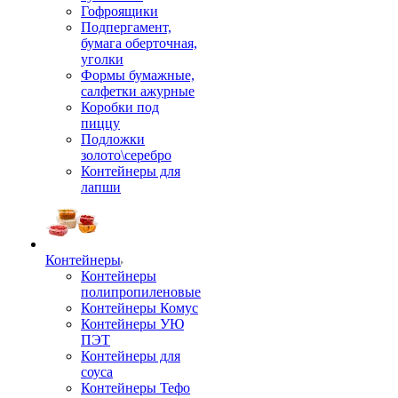
Гофроящики
Подпергамент,
бумага оберточная,
уголки
Формы бумажные,
салфетки ажурные
Коробки под
пиццу
Подложки
золото\серебро
Контейнеры для
лапши
Контейнеры
Контейнеры
полипропиленовые
Контейнеры Комус
Контейнеры УЮ
ПЭТ
Контейнеры для
соуса
Контейнеры Тефо