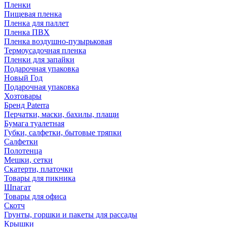
Пленки
Пищевая пленка
Пленка для паллет
Пленка ПВХ
Пленка воздушно-пузырьковая
Термоусадочная пленка
Пленки для запайки
Подарочная упаковка
Новый Год
Подарочная упаковка
Хозтовары
Бренд Paterra
Перчатки, маски, бахилы, плащи
Бумага туалетная
Губки, салфетки, бытовые тряпки
Салфетки
Полотенца
Мешки, сетки
Скатерти, платочки
Товары для пикника
Шпагат
Товары для офиса
Скотч
Грунты, горшки и пакеты для рассады
Крышки