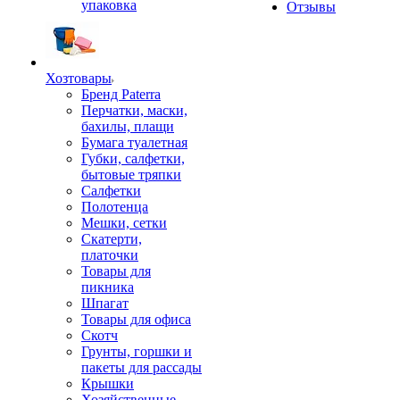
упаковка
Отзывы
Хозтовары
Бренд Paterra
Перчатки, маски,
бахилы, плащи
Бумага туалетная
Губки, салфетки,
бытовые тряпки
Салфетки
Полотенца
Мешки, сетки
Скатерти,
платочки
Товары для
пикника
Шпагат
Товары для офиса
Скотч
Грунты, горшки и
пакеты для рассады
Крышки
Хозяйственные