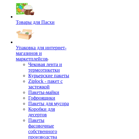
Товары для Пасхи
Упаковка для интернет-
магазинов и
маркетплейсов
Чековая лента и
термоэтикетки
Курьерские пакеты
Ziplock - пакет с
застежкой
Пакеты-майки
Гофроящики
Пакеты для мусора
Коробки для
десертов
Пакеты
фасовочные
собственного
производства