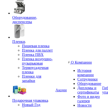
Оборудование,
диспенсеры
Пленки
Пищевая пленка
Пленка для паллет
Пленка ПВХ
Пленка воздушно-
О Компании
пузырьковая
Термоусадочная
История
пленка
компании
Пленки для
Сотрудники
запайки
Оборудование
Дипломы и
Гиб
Акции
сертификаты
упа
Фото и видео
Подарочная упаковка
галерея
Новый Год
Новости