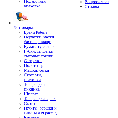
Подарочная
Вопрос-ответ
упаковка
Отзывы
Хозтовары
Бренд Paterra
Перчатки, маски,
бахилы, плащи
Бумага туалетная
Губки, салфетки,
бытовые тряпки
Салфетки
Полотенца
Мешки, сетки
Скатерти,
платочки
Товары для
пикника
Шпагат
Товары для офиса
Скотч
Грунты, горшки и
пакеты для рассады
Крышки