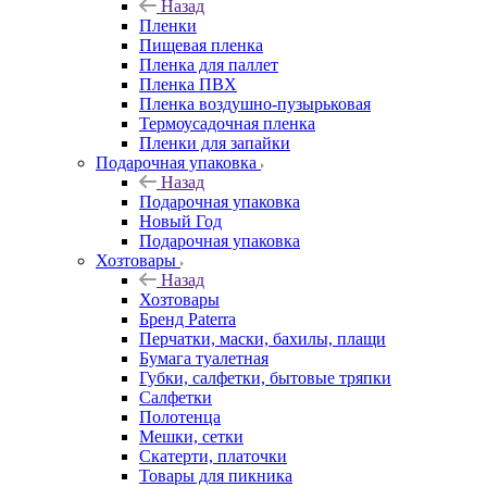
Назад
Пленки
Пищевая пленка
Пленка для паллет
Пленка ПВХ
Пленка воздушно-пузырьковая
Термоусадочная пленка
Пленки для запайки
Подарочная упаковка
Назад
Подарочная упаковка
Новый Год
Подарочная упаковка
Хозтовары
Назад
Хозтовары
Бренд Paterra
Перчатки, маски, бахилы, плащи
Бумага туалетная
Губки, салфетки, бытовые тряпки
Салфетки
Полотенца
Мешки, сетки
Скатерти, платочки
Товары для пикника