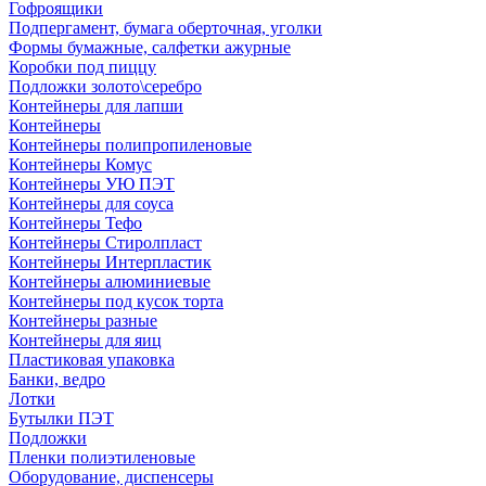
Гофроящики
Подпергамент, бумага оберточная, уголки
Формы бумажные, салфетки ажурные
Коробки под пиццу
Подложки золото\серебро
Контейнеры для лапши
Контейнеры
Контейнеры полипропиленовые
Контейнеры Комус
Контейнеры УЮ ПЭТ
Контейнеры для соуса
Контейнеры Тефо
Контейнеры Стиролпласт
Контейнеры Интерпластик
Контейнеры алюминиевые
Контейнеры под кусок торта
Контейнеры разные
Контейнеры для яиц
Пластиковая упаковка
Банки, ведро
Лотки
Бутылки ПЭТ
Подложки
Пленки полиэтиленовые
Оборудование, диспенсеры