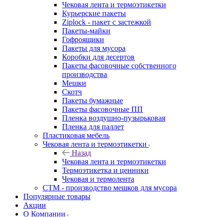
Чековая лента и термоэтикетки
Курьерские пакеты
Ziplock - пакет с застежкой
Пакеты-майки
Гофроящики
Пакеты для мусора
Коробки для десертов
Пакеты фасовочные собственного
производства
Мешки
Скотч
Пакеты бумажные
Пакеты фасовочные ПП
Пленка воздушно-пузырьковая
Пленка для паллет
Пластиковая мебель
Чековая лента и термоэтикетки
Назад
Чековая лента и термоэтикетки
Термоэтикетка и ценники
Чековая и термолента
СТМ - производство мешков для мусора
Популярные товары
Акции
О Компании