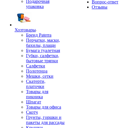
Подарочная
Вопрос-ответ
упаковка
Отзывы
Хозтовары
Бренд Paterra
Перчатки, маски,
бахилы, плащи
Бумага туалетная
Губки, салфетки,
бытовые тряпки
Салфетки
Полотенца
Мешки, сетки
Скатерти,
платочки
Товары для
пикника
Шпагат
Товары для офиса
Скотч
Грунты, горшки и
пакеты для рассады
Крышки