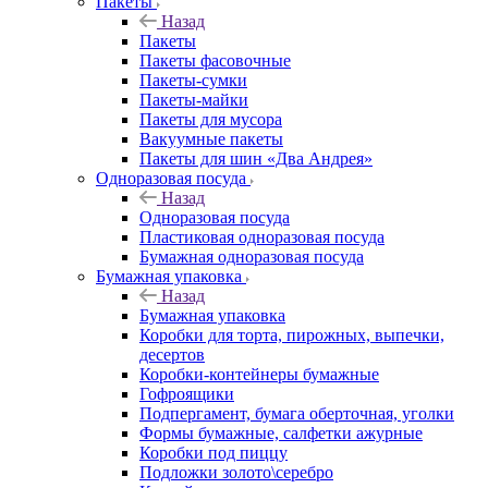
Пакеты
Назад
Пакеты
Пакеты фасовочные
Пакеты-сумки
Пакеты-майки
Пакеты для мусора
Вакуумные пакеты
Пакеты для шин «Два Андрея»
Одноразовая посуда
Назад
Одноразовая посуда
Пластиковая одноразовая посуда
Бумажная одноразовая посуда
Бумажная упаковка
Назад
Бумажная упаковка
Коробки для торта, пирожных, выпечки,
десертов
Коробки-контейнеры бумажные
Гофроящики
Подпергамент, бумага оберточная, уголки
Формы бумажные, салфетки ажурные
Коробки под пиццу
Подложки золото\серебро