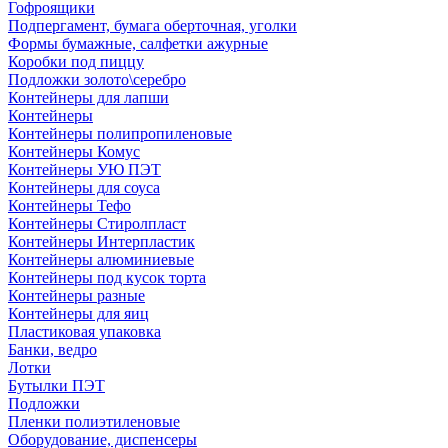
Гофроящики
Подпергамент, бумага оберточная, уголки
Формы бумажные, салфетки ажурные
Коробки под пиццу
Подложки золото\серебро
Контейнеры для лапши
Контейнеры
Контейнеры полипропиленовые
Контейнеры Комус
Контейнеры УЮ ПЭТ
Контейнеры для соуса
Контейнеры Тефо
Контейнеры Стиролпласт
Контейнеры Интерпластик
Контейнеры алюминиевые
Контейнеры под кусок торта
Контейнеры разные
Контейнеры для яиц
Пластиковая упаковка
Банки, ведро
Лотки
Бутылки ПЭТ
Подложки
Пленки полиэтиленовые
Оборудование, диспенсеры