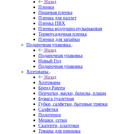
Назад
Пленки
Пищевая пленка
Пленка для паллет
Пленка ПВХ
Пленка воздушно-пузырьковая
Термоусадочная пленка
Пленки для запайки
Подарочная упаковка
Назад
Подарочная упаковка
Новый Год
Подарочная упаковка
Хозтовары
Назад
Хозтовары
Бренд Paterra
Перчатки, маски, бахилы, плащи
Бумага туалетная
Губки, салфетки, бытовые тряпки
Салфетки
Полотенца
Мешки, сетки
Скатерти, платочки
Товары для пикника