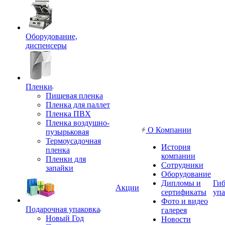
Оборудование,
диспенсеры
Пленки
Пищевая пленка
Пленка для паллет
Пленка ПВХ
Пленка воздушно-
О Компании
пузырьковая
Термоусадочная
История
пленка
компании
Пленки для
Сотрудники
запайки
Оборудование
Дипломы и
Гиб
Акции
сертификаты
упа
Фото и видео
Подарочная упаковка
галерея
Новый Год
Новости