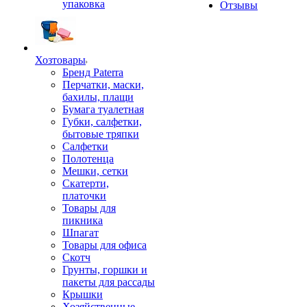
упаковка
Отзывы
Хозтовары
Бренд Paterra
Перчатки, маски,
бахилы, плащи
Бумага туалетная
Губки, салфетки,
бытовые тряпки
Салфетки
Полотенца
Мешки, сетки
Скатерти,
платочки
Товары для
пикника
Шпагат
Товары для офиса
Скотч
Грунты, горшки и
пакеты для рассады
Крышки
Хозяйственные