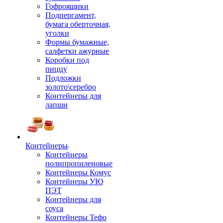
Гофроящики
Подпергамент,
бумага оберточная,
уголки
Формы бумажные,
салфетки ажурные
Коробки под
пиццу
Подложки
золото\серебро
Контейнеры для
лапши
Контейнеры
Контейнеры
полипропиленовые
Контейнеры Комус
Контейнеры УЮ
ПЭТ
Контейнеры для
соуса
Контейнеры Тефо