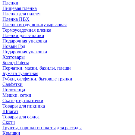
Пленки
Пищевая пленка
Пленка для паллет
Пленка ПВХ
Пленка воздушно-пузырьковая
Термоусадочная пленка
Пленки для запайки
Подарочная упаковка
Новый Год
Подарочная упаковка
Хозтовары
Бренд Paterra
Перчатки, маски, бахилы, плащи
Бумага туалетная
Губки, салфетки, бытовые тряпки
Салфетки
Полотенца
Мешки, сетки
Скатерти, платочки
Товары для пикника
Шпагат
Товары для офиса
Скотч
Грунты, горшки и пакеты для рассады
Крышки