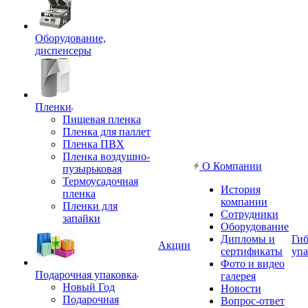
Оборудование,
диспенсеры
Пленки
Пищевая пленка
Пленка для паллет
Пленка ПВХ
Пленка воздушно-
О Компании
пузырьковая
Термоусадочная
История
пленка
компании
Пленки для
Сотрудники
запайки
Оборудование
Дипломы и
Гиб
Акции
сертификаты
упа
Фото и видео
Подарочная упаковка
галерея
Новый Год
Новости
Подарочная
Вопрос-ответ