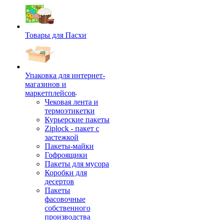
Товары для Пасхи
Упаковка для интернет-
магазинов и
маркетплейсов
Чековая лента и
термоэтикетки
Курьерские пакеты
Ziplock - пакет с
застежкой
Пакеты-майки
Гофроящики
Пакеты для мусора
Коробки для
десертов
Пакеты
фасовочные
собственного
производства