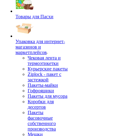
Товары для Пасхи
Упаковка для интернет-
магазинов и
маркетплейсов
Чековая лента и
термоэтикетки
Курьерские пакеты
Ziplock - пакет с
застежкой
Пакеты-майки
Гофроящики
Пакеты для мусора
Коробки для
десертов
Пакеты
фасовочные
собственного
производства
Мешки