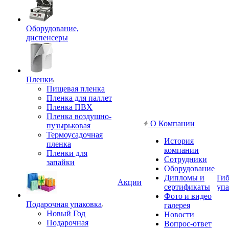
Оборудование,
диспенсеры
Пленки
Пищевая пленка
Пленка для паллет
Пленка ПВХ
Пленка воздушно-
О Компании
пузырьковая
Термоусадочная
История
пленка
компании
Пленки для
Сотрудники
запайки
Оборудование
Дипломы и
Гиб
Акции
сертификаты
упа
Фото и видео
Подарочная упаковка
галерея
Новый Год
Новости
Подарочная
Вопрос-ответ