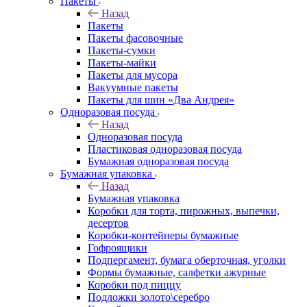
Пакеты
Назад
Пакеты
Пакеты фасовочные
Пакеты-сумки
Пакеты-майки
Пакеты для мусора
Вакуумные пакеты
Пакеты для шин «Два Андрея»
Одноразовая посуда
Назад
Одноразовая посуда
Пластиковая одноразовая посуда
Бумажная одноразовая посуда
Бумажная упаковка
Назад
Бумажная упаковка
Коробки для торта, пирожных, выпечки,
десертов
Коробки-контейнеры бумажные
Гофроящики
Подпергамент, бумага оберточная, уголки
Формы бумажные, салфетки ажурные
Коробки под пиццу
Подложки золото\серебро