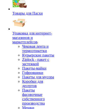
Товары для Пасхи
Упаковка для интернет-
магазинов и
маркетплейсов
Чековая лента и
термоэтикетки
Курьерские пакеты
Ziplock - пакет с
застежкой
Пакеты-майки
Гофроящики
Пакеты для мусора
Коробки для
десертов
Пакеты
фасовочные
собственного
производства
Мешки