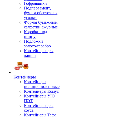
Гофроящики
Подпергамент,
бумага оберточная,
уголки
Формы бумажные,
салфетки ажурные
Коробки под
пиццу
Подложки
золото\серебро
Контейнеры для
лапши
Контейнеры
Контейнеры
полипропиленовые
Контейнеры Комус
Контейнеры УЮ
ПЭТ
Контейнеры для
соуса
Контейнеры Тефо