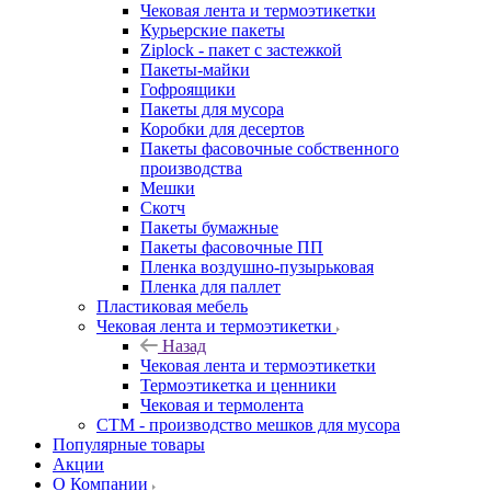
Чековая лента и термоэтикетки
Курьерские пакеты
Ziplock - пакет с застежкой
Пакеты-майки
Гофроящики
Пакеты для мусора
Коробки для десертов
Пакеты фасовочные собственного
производства
Мешки
Скотч
Пакеты бумажные
Пакеты фасовочные ПП
Пленка воздушно-пузырьковая
Пленка для паллет
Пластиковая мебель
Чековая лента и термоэтикетки
Назад
Чековая лента и термоэтикетки
Термоэтикетка и ценники
Чековая и термолента
СТМ - производство мешков для мусора
Популярные товары
Акции
О Компании