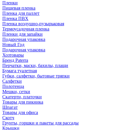
Пленки
Пищевая пленка
Пленка для паллет
Пленка ПВХ
Пленка воздушно-пузырьковая
Термоусадочная пленка
Пленки для запайки
Подарочная упаковка
Новый Год
Подарочная упаковка
Хозтовары
Бренд Paterra
Перчатки, маски, бахилы, плащи
Бумага туалетная
Губки, салфетки, бытовые тряпки
Салфетки
Полотенца
Мешки, сетки
Скатерти, платочки
Товары для пикника
Шпагат
Товары для офиса
Скотч
Грунты, горшки и пакеты для рассады
Крышки