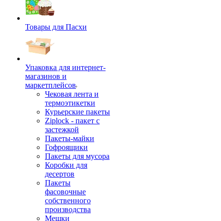
Товары для Пасхи
Упаковка для интернет-
магазинов и
маркетплейсов
Чековая лента и
термоэтикетки
Курьерские пакеты
Ziplock - пакет с
застежкой
Пакеты-майки
Гофроящики
Пакеты для мусора
Коробки для
десертов
Пакеты
фасовочные
собственного
производства
Мешки