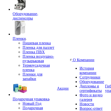
Оборудование,
диспенсеры
Пленки
Пищевая пленка
Пленка для паллет
Пленка ПВХ
Пленка воздушно-
О Компании
пузырьковая
Термоусадочная
История
пленка
компании
Пленки для
Сотрудники
запайки
Оборудование
Дипломы и
Гиб
Акции
сертификаты
упа
Фото и видео
Подарочная упаковка
галерея
Новый Год
Новости
Подарочная
Вопрос-ответ