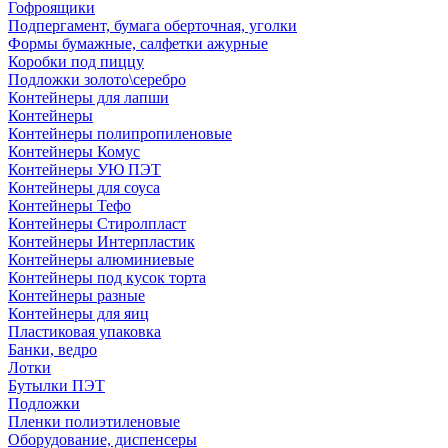
Гофроящики
Подпергамент, бумага оберточная, уголки
Формы бумажные, салфетки ажурные
Коробки под пиццу
Подложки золото\серебро
Контейнеры для лапши
Контейнеры
Контейнеры полипропиленовые
Контейнеры Комус
Контейнеры УЮ ПЭТ
Контейнеры для соуса
Контейнеры Тефо
Контейнеры Стиролпласт
Контейнеры Интерпластик
Контейнеры алюминиевые
Контейнеры под кусок торта
Контейнеры разные
Контейнеры для яиц
Пластиковая упаковка
Банки, ведро
Лотки
Бутылки ПЭТ
Подложки
Пленки полиэтиленовые
Оборудование, диспенсеры