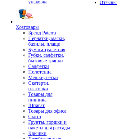
упаковка
Отзывы
Хозтовары
Бренд Paterra
Перчатки, маски,
бахилы, плащи
Бумага туалетная
Губки, салфетки,
бытовые тряпки
Салфетки
Полотенца
Мешки, сетки
Скатерти,
платочки
Товары для
пикника
Шпагат
Товары для офиса
Скотч
Грунты, горшки и
пакеты для рассады
Крышки
Хозяйственные