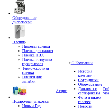
Оборудование,
диспенсеры
Пленки
Пищевая пленка
Пленка для паллет
Пленка ПВХ
Пленка воздушно-
О Компании
пузырьковая
Термоусадочная
История
пленка
компании
Пленки для
Сотрудники
запайки
Оборудование
Дипломы и
Гиб
Акции
сертификаты
упа
Фото и видео
Подарочная упаковка
галерея
Новый Год
Новости