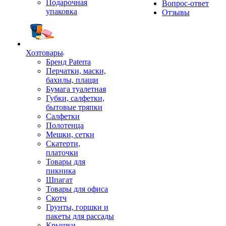
Подарочная
Вопрос-ответ
упаковка
Отзывы
Хозтовары
Бренд Paterra
Перчатки, маски,
бахилы, плащи
Бумага туалетная
Губки, салфетки,
бытовые тряпки
Салфетки
Полотенца
Мешки, сетки
Скатерти,
платочки
Товары для
пикника
Шпагат
Товары для офиса
Скотч
Грунты, горшки и
пакеты для рассады
Крышки