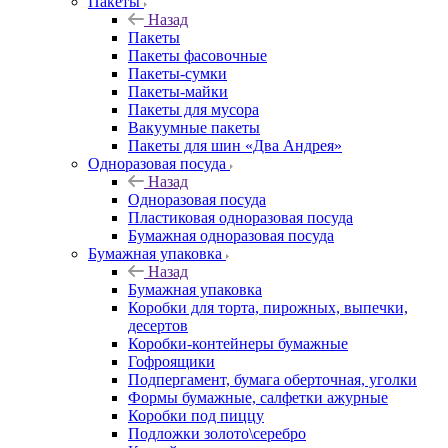
Пакеты
Назад
Пакеты
Пакеты фасовочные
Пакеты-сумки
Пакеты-майки
Пакеты для мусора
Вакуумные пакеты
Пакеты для шин «Два Андрея»
Одноразовая посуда
Назад
Одноразовая посуда
Пластиковая одноразовая посуда
Бумажная одноразовая посуда
Бумажная упаковка
Назад
Бумажная упаковка
Коробки для торта, пирожных, выпечки,
десертов
Коробки-контейнеры бумажные
Гофроящики
Подпергамент, бумага оберточная, уголки
Формы бумажные, салфетки ажурные
Коробки под пиццу
Подложки золото\серебро