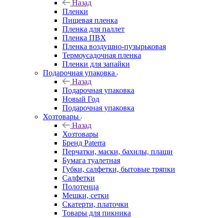
Назад
Пленки
Пищевая пленка
Пленка для паллет
Пленка ПВХ
Пленка воздушно-пузырьковая
Термоусадочная пленка
Пленки для запайки
Подарочная упаковка
Назад
Подарочная упаковка
Новый Год
Подарочная упаковка
Хозтовары
Назад
Хозтовары
Бренд Paterra
Перчатки, маски, бахилы, плащи
Бумага туалетная
Губки, салфетки, бытовые тряпки
Салфетки
Полотенца
Мешки, сетки
Скатерти, платочки
Товары для пикника