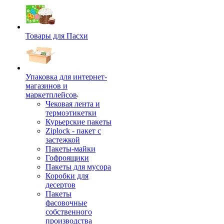
Товары для Пасхи
Упаковка для интернет-
магазинов и
маркетплейсов
Чековая лента и
термоэтикетки
Курьерские пакеты
Ziplock - пакет с
застежкой
Пакеты-майки
Гофроящики
Пакеты для мусора
Коробки для
десертов
Пакеты
фасовочные
собственного
производства