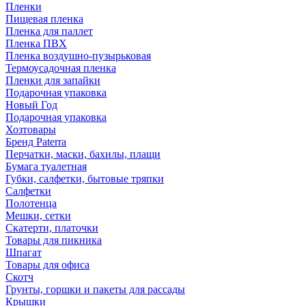
Пленки
Пищевая пленка
Пленка для паллет
Пленка ПВХ
Пленка воздушно-пузырьковая
Термоусадочная пленка
Пленки для запайки
Подарочная упаковка
Новый Год
Подарочная упаковка
Хозтовары
Бренд Paterra
Перчатки, маски, бахилы, плащи
Бумага туалетная
Губки, салфетки, бытовые тряпки
Салфетки
Полотенца
Мешки, сетки
Скатерти, платочки
Товары для пикника
Шпагат
Товары для офиса
Скотч
Грунты, горшки и пакеты для рассады
Крышки