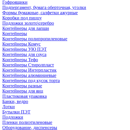
Гофроящики
Подпергамент, бумага оберточная, уголки
Формы бумажные, салфетки ажурные
Коробки под пиццу
Подложки золото\серебро
Контейнеры для лапши
Контейнеры
Контейнеры полипропиленовые
Контейнеры Комус
Контейнеры УЮ ПЭТ
Контейнеры для соуса
Контейнеры Тефо
Контейнеры Стиролпласт
Контейнеры Интерпластик
Контейнеры алюминиевые
Контейнеры под кусок торта
Контейнеры разные
Контейнеры для яиц
Пластиковая упаковка
Банки, ведро
Лотки
Бутылки ПЭТ
Подложки
Пленки полиэтиленовые
Оборудование, диспенсеры