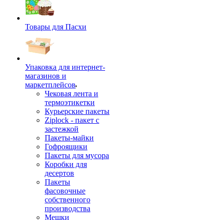
Товары для Пасхи
Упаковка для интернет-
магазинов и
маркетплейсов
Чековая лента и
термоэтикетки
Курьерские пакеты
Ziplock - пакет с
застежкой
Пакеты-майки
Гофроящики
Пакеты для мусора
Коробки для
десертов
Пакеты
фасовочные
собственного
производства
Мешки