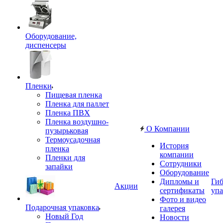
Оборудование,
диспенсеры
Пленки
Пищевая пленка
Пленка для паллет
Пленка ПВХ
Пленка воздушно-
О Компании
пузырьковая
Термоусадочная
История
пленка
компании
Пленки для
Сотрудники
запайки
Оборудование
Дипломы и
Гиб
Акции
сертификаты
упа
Фото и видео
Подарочная упаковка
галерея
Новый Год
Новости