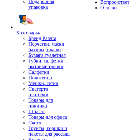
Подарочная
Вопрос-ответ
упаковка
Отзывы
Хозтовары
Бренд Paterra
Перчатки, маски,
бахилы, плащи
Бумага туалетная
Губки, салфетки,
бытовые тряпки
Салфетки
Полотенца
Мешки, сетки
Скатерти,
платочки
Товары для
пикника
Шпагат
Товары для офиса
Скотч
Грунты, горшки и
пакеты для рассады
Крышки