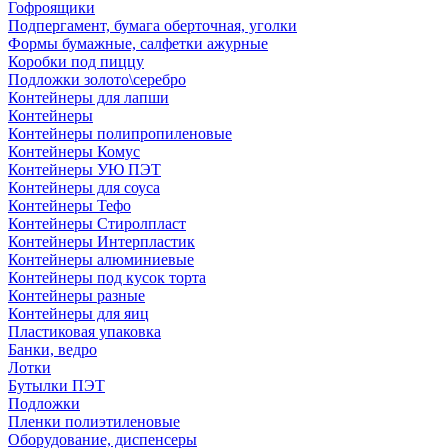
Гофроящики
Подпергамент, бумага оберточная, уголки
Формы бумажные, салфетки ажурные
Коробки под пиццу
Подложки золото\серебро
Контейнеры для лапши
Контейнеры
Контейнеры полипропиленовые
Контейнеры Комус
Контейнеры УЮ ПЭТ
Контейнеры для соуса
Контейнеры Тефо
Контейнеры Стиролпласт
Контейнеры Интерпластик
Контейнеры алюминиевые
Контейнеры под кусок торта
Контейнеры разные
Контейнеры для яиц
Пластиковая упаковка
Банки, ведро
Лотки
Бутылки ПЭТ
Подложки
Пленки полиэтиленовые
Оборудование, диспенсеры