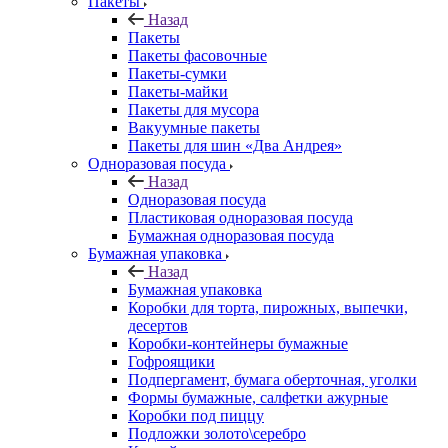
Пакеты
Назад
Пакеты
Пакеты фасовочные
Пакеты-сумки
Пакеты-майки
Пакеты для мусора
Вакуумные пакеты
Пакеты для шин «Два Андрея»
Одноразовая посуда
Назад
Одноразовая посуда
Пластиковая одноразовая посуда
Бумажная одноразовая посуда
Бумажная упаковка
Назад
Бумажная упаковка
Коробки для торта, пирожных, выпечки,
десертов
Коробки-контейнеры бумажные
Гофроящики
Подпергамент, бумага оберточная, уголки
Формы бумажные, салфетки ажурные
Коробки под пиццу
Подложки золото\серебро