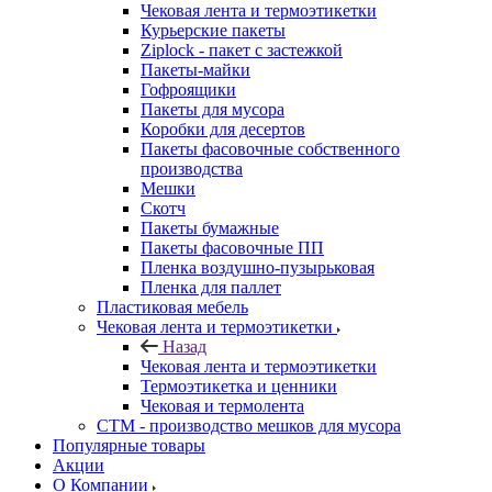
Чековая лента и термоэтикетки
Курьерские пакеты
Ziplock - пакет с застежкой
Пакеты-майки
Гофроящики
Пакеты для мусора
Коробки для десертов
Пакеты фасовочные собственного
производства
Мешки
Скотч
Пакеты бумажные
Пакеты фасовочные ПП
Пленка воздушно-пузырьковая
Пленка для паллет
Пластиковая мебель
Чековая лента и термоэтикетки
Назад
Чековая лента и термоэтикетки
Термоэтикетка и ценники
Чековая и термолента
СТМ - производство мешков для мусора
Популярные товары
Акции
О Компании