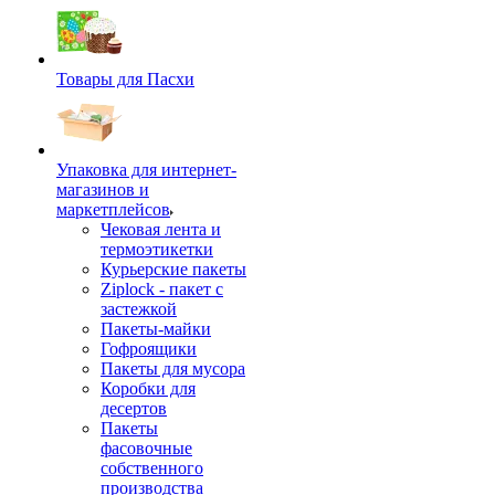
Товары для Пасхи
Упаковка для интернет-
магазинов и
маркетплейсов
Чековая лента и
термоэтикетки
Курьерские пакеты
Ziplock - пакет с
застежкой
Пакеты-майки
Гофроящики
Пакеты для мусора
Коробки для
десертов
Пакеты
фасовочные
собственного
производства