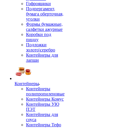
Гофроящики
Подпергамент,
бумага оберточная,
уголки
Формы бумажные,
салфетки ажурные
Коробки под
пиццу
Подложки
золото\серебро
Контейнеры для
лапши
Контейнеры
Контейнеры
полипропиленовые
Контейнеры Комус
Контейнеры УЮ
ПЭТ
Контейнеры для
соуса
Контейнеры Тефо