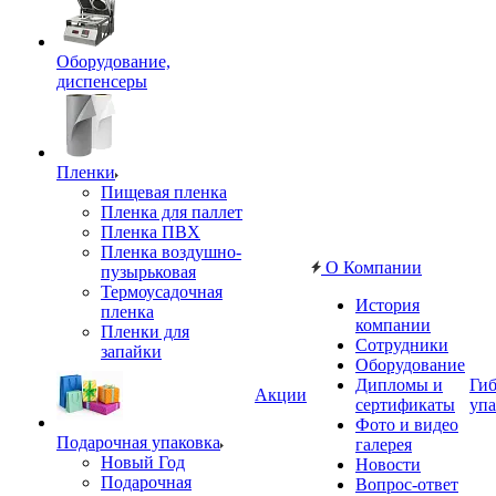
Оборудование,
диспенсеры
Пленки
Пищевая пленка
Пленка для паллет
Пленка ПВХ
Пленка воздушно-
О Компании
пузырьковая
Термоусадочная
История
пленка
компании
Пленки для
Сотрудники
запайки
Оборудование
Дипломы и
Гиб
Акции
сертификаты
упа
Фото и видео
Подарочная упаковка
галерея
Новый Год
Новости
Подарочная
Вопрос-ответ