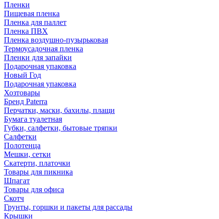
Пленки
Пищевая пленка
Пленка для паллет
Пленка ПВХ
Пленка воздушно-пузырьковая
Термоусадочная пленка
Пленки для запайки
Подарочная упаковка
Новый Год
Подарочная упаковка
Хозтовары
Бренд Paterra
Перчатки, маски, бахилы, плащи
Бумага туалетная
Губки, салфетки, бытовые тряпки
Салфетки
Полотенца
Мешки, сетки
Скатерти, платочки
Товары для пикника
Шпагат
Товары для офиса
Скотч
Грунты, горшки и пакеты для рассады
Крышки