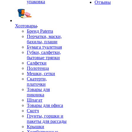
упаковка
Отзывы
Хозтовары
Бренд Paterra
Перчатки, маски,
бахилы, плащи
Бумага туалетная
Губки, салфетки,
бытовые тряпки
Салфетки
Полотенца
Мешки, сетки
Скатерти,
платочки
Товары для
пикника
Шпагат
Товары для офиса
Скотч
Грунты, горшки и
пакеты для рассады
Крышки
Хозяйственные