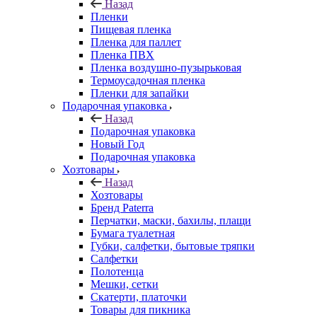
Назад
Пленки
Пищевая пленка
Пленка для паллет
Пленка ПВХ
Пленка воздушно-пузырьковая
Термоусадочная пленка
Пленки для запайки
Подарочная упаковка
Назад
Подарочная упаковка
Новый Год
Подарочная упаковка
Хозтовары
Назад
Хозтовары
Бренд Paterra
Перчатки, маски, бахилы, плащи
Бумага туалетная
Губки, салфетки, бытовые тряпки
Салфетки
Полотенца
Мешки, сетки
Скатерти, платочки
Товары для пикника