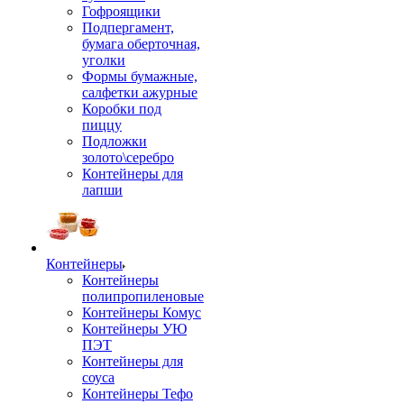
Гофроящики
Подпергамент,
бумага оберточная,
уголки
Формы бумажные,
салфетки ажурные
Коробки под
пиццу
Подложки
золото\серебро
Контейнеры для
лапши
Контейнеры
Контейнеры
полипропиленовые
Контейнеры Комус
Контейнеры УЮ
ПЭТ
Контейнеры для
соуса
Контейнеры Тефо