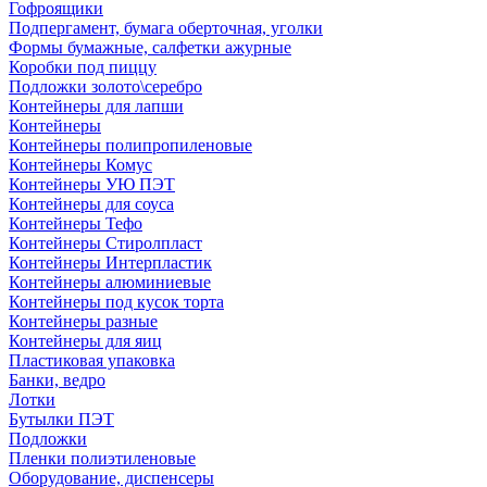
Гофроящики
Подпергамент, бумага оберточная, уголки
Формы бумажные, салфетки ажурные
Коробки под пиццу
Подложки золото\серебро
Контейнеры для лапши
Контейнеры
Контейнеры полипропиленовые
Контейнеры Комус
Контейнеры УЮ ПЭТ
Контейнеры для соуса
Контейнеры Тефо
Контейнеры Стиролпласт
Контейнеры Интерпластик
Контейнеры алюминиевые
Контейнеры под кусок торта
Контейнеры разные
Контейнеры для яиц
Пластиковая упаковка
Банки, ведро
Лотки
Бутылки ПЭТ
Подложки
Пленки полиэтиленовые
Оборудование, диспенсеры