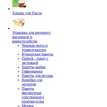
Товары для Пасхи
Упаковка для интернет-
магазинов и
маркетплейсов
Чековая лента и
термоэтикетки
Курьерские пакеты
Ziplock - пакет с
застежкой
Пакеты-майки
Гофроящики
Пакеты для мусора
Коробки для
десертов
Пакеты
фасовочные
собственного
производства
Мешки