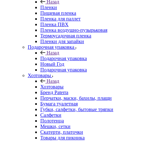
Назад
Пленки
Пищевая пленка
Пленка для паллет
Пленка ПВХ
Пленка воздушно-пузырьковая
Термоусадочная пленка
Пленки для запайки
Подарочная упаковка
Назад
Подарочная упаковка
Новый Год
Подарочная упаковка
Хозтовары
Назад
Хозтовары
Бренд Paterra
Перчатки, маски, бахилы, плащи
Бумага туалетная
Губки, салфетки, бытовые тряпки
Салфетки
Полотенца
Мешки, сетки
Скатерти, платочки
Товары для пикника