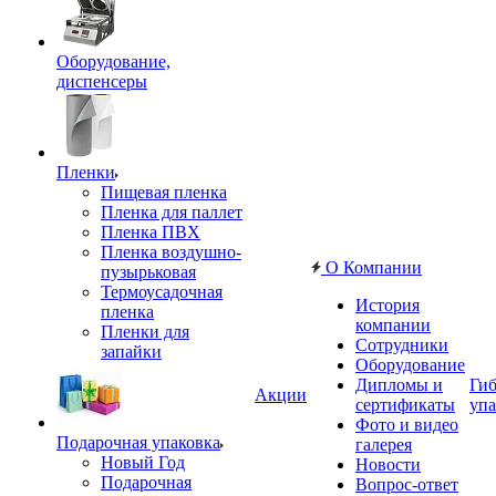
Оборудование,
диспенсеры
Пленки
Пищевая пленка
Пленка для паллет
Пленка ПВХ
Пленка воздушно-
О Компании
пузырьковая
Термоусадочная
История
пленка
компании
Пленки для
Сотрудники
запайки
Оборудование
Дипломы и
Гиб
Акции
сертификаты
упа
Фото и видео
Подарочная упаковка
галерея
Новый Год
Новости
Подарочная
Вопрос-ответ