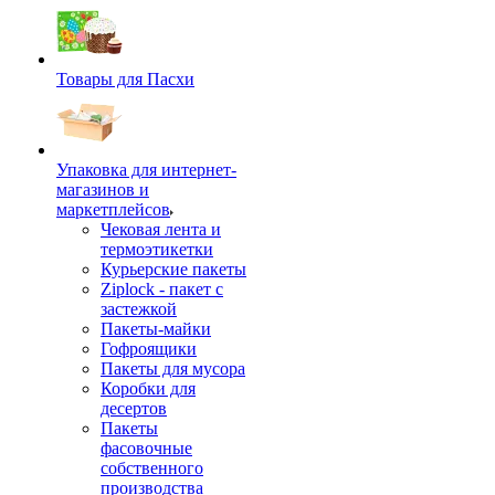
Товары для Пасхи
Упаковка для интернет-
магазинов и
маркетплейсов
Чековая лента и
термоэтикетки
Курьерские пакеты
Ziplock - пакет с
застежкой
Пакеты-майки
Гофроящики
Пакеты для мусора
Коробки для
десертов
Пакеты
фасовочные
собственного
производства