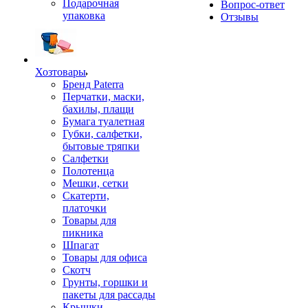
Подарочная
Вопрос-ответ
упаковка
Отзывы
Хозтовары
Бренд Paterra
Перчатки, маски,
бахилы, плащи
Бумага туалетная
Губки, салфетки,
бытовые тряпки
Салфетки
Полотенца
Мешки, сетки
Скатерти,
платочки
Товары для
пикника
Шпагат
Товары для офиса
Скотч
Грунты, горшки и
пакеты для рассады
Крышки