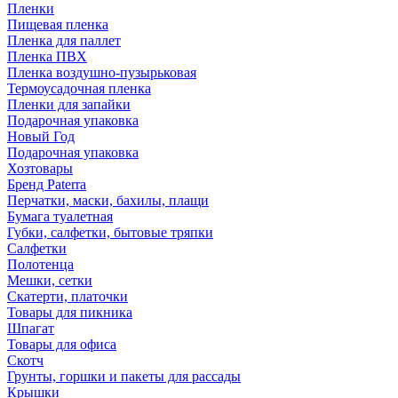
Пленки
Пищевая пленка
Пленка для паллет
Пленка ПВХ
Пленка воздушно-пузырьковая
Термоусадочная пленка
Пленки для запайки
Подарочная упаковка
Новый Год
Подарочная упаковка
Хозтовары
Бренд Paterra
Перчатки, маски, бахилы, плащи
Бумага туалетная
Губки, салфетки, бытовые тряпки
Салфетки
Полотенца
Мешки, сетки
Скатерти, платочки
Товары для пикника
Шпагат
Товары для офиса
Скотч
Грунты, горшки и пакеты для рассады
Крышки