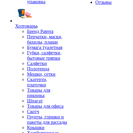
упаковка
Отзывы
Хозтовары
Бренд Paterra
Перчатки, маски,
бахилы, плащи
Бумага туалетная
Губки, салфетки,
бытовые тряпки
Салфетки
Полотенца
Мешки, сетки
Скатерти,
платочки
Товары для
пикника
Шпагат
Товары для офиса
Скотч
Грунты, горшки и
пакеты для рассады
Крышки
Хозяйственные