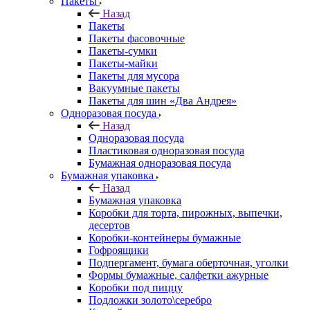
Пакеты
Назад
Пакеты
Пакеты фасовочные
Пакеты-сумки
Пакеты-майки
Пакеты для мусора
Вакуумные пакеты
Пакеты для шин «Два Андрея»
Одноразовая посуда
Назад
Одноразовая посуда
Пластиковая одноразовая посуда
Бумажная одноразовая посуда
Бумажная упаковка
Назад
Бумажная упаковка
Коробки для торта, пирожных, выпечки,
десертов
Коробки-контейнеры бумажные
Гофроящики
Подпергамент, бумага оберточная, уголки
Формы бумажные, салфетки ажурные
Коробки под пиццу
Подложки золото\серебро