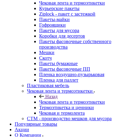
Чековая лента и термоэтикетки
Курьерские пакеты
Ziplock - пакет с застежкой
Пакеты-майки
Гофроящики
Пакеты для мусора
Коробки для десертов
Пакеты фасовочные собственного
производства
Мешки
Скотч
Пакеты бумажные
Пакеты фасовочные ПП
Пленка воздушно-пузырьковая
Пленка для паллет
Пластиковая мебель
Чековая лента и термоэтикетки
Назад
Чековая лента и термоэтикетки
Термоэтикетка и ценники
Чековая и термолента
СТМ - производство мешков для мусора
Популярные товары
Акции
О Компании