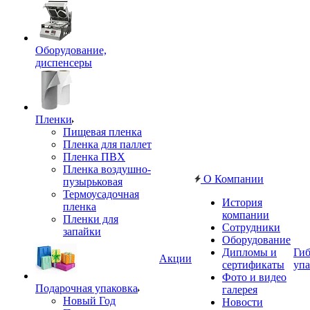
Оборудование,
диспенсеры
Пленки
Пищевая пленка
Пленка для паллет
Пленка ПВХ
Пленка воздушно-
О Компании
пузырьковая
Термоусадочная
История
пленка
компании
Пленки для
Сотрудники
запайки
Оборудование
Дипломы и
Гиб
Акции
сертификаты
упа
Фото и видео
Подарочная упаковка
галерея
Новый Год
Новости